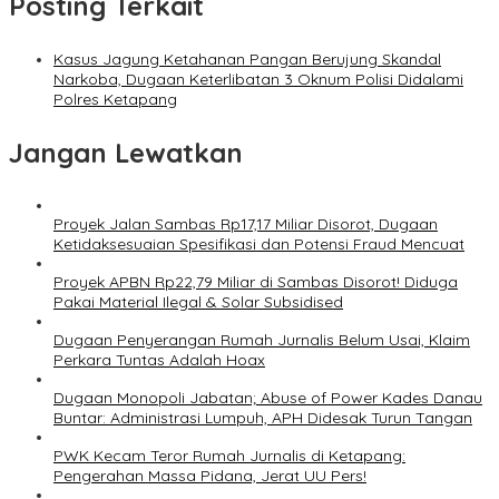
Posting Terkait
Kasus Jagung Ketahanan Pangan Berujung Skandal
Narkoba, Dugaan Keterlibatan 3 Oknum Polisi Didalami
Polres Ketapang
Jangan Lewatkan
Proyek Jalan Sambas Rp17,17 Miliar Disorot, Dugaan
Ketidaksesuaian Spesifikasi dan Potensi Fraud Mencuat
Proyek APBN Rp22,79 Miliar di Sambas Disorot! Diduga
Pakai Material Ilegal & Solar Subsidised
Dugaan Penyerangan Rumah Jurnalis Belum Usai, Klaim
Perkara Tuntas Adalah Hoax
Dugaan Monopoli Jabatan; Abuse of Power Kades Danau
Buntar: Administrasi Lumpuh, APH Didesak Turun Tangan
PWK Kecam Teror Rumah Jurnalis di Ketapang:
Pengerahan Massa Pidana, Jerat UU Pers!