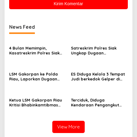
News Feed
4 Bulan Memimpin,
Satreskrim Polres Siak
Kasatreskrim Polres Siak
Ungkap Dugaan
Tegakkan Hukum, Beri
Penyalahgunaan BBM
Kepastian, Keadilan dan
Bersubsidi
Manfaat Bagi Masyarakat
LSM Gakorpan ke Polda
ES Diduga Kelola 3 Tempat
Riau, Laporkan Dugaan
Judi berkedok Gelper di
Perambahan Kawasan
Wilkum Polsek Tapung,
Hutan dan Mangrove di
Siapa yang Melindungi?
Kepenghuluan Serusa
Ketua LSM Gakorpan Riau
Terciduk, Diduga
Kritisi Bhabinkamtibmas
Kendaraan Pengangkut
Polsek Mandau, 3 Tahun
CPO Keluar dari Gudang
Tak Mengetahui Aktivitas
yang Diduga Tempat
Gudang CPO
Penampungan CPO
View More