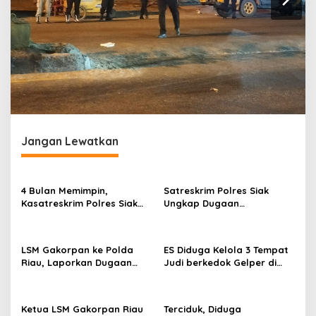
Jangan Lewatkan
4 Bulan Memimpin,
Satreskrim Polres Siak
Kasatreskrim Polres Siak
Ungkap Dugaan
Tegakkan Hukum, Beri
Penyalahgunaan BBM
Kepastian, Keadilan dan
Bersubsidi
Manfaat Bagi Masyarakat
LSM Gakorpan ke Polda
ES Diduga Kelola 3 Tempat
Riau, Laporkan Dugaan
Judi berkedok Gelper di
Perambahan Kawasan
Wilkum Polsek Tapung,
Hutan dan Mangrove di
Siapa yang Melindungi?
Kepenghuluan Serusa
Ketua LSM Gakorpan Riau
Terciduk, Diduga