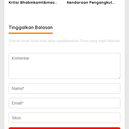
Kritisi Bhabinkamtibmas
Kendaraan Pengangkut
Polsek Mandau, 3 Tahun
CPO Keluar dari Gudang
Tak Mengetahui Aktivitas
yang Diduga Tempat
Gudang CPO
Penampungan CPO
Tinggalkan Balasan
Alamat email Anda tidak akan dipublikasikan.
Ruas yang wajib ditandai
*