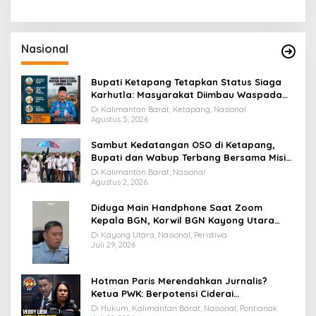
Nasional
Bupati Ketapang Tetapkan Status Siaga
Karhutla: Masyarakat Diimbau Waspada
Cuaca Ekstrem
Di Kalimantan Barat, Ketapang, Nasional
Agustus 5, 2026
Sambut Kedatangan OSO di Ketapang,
Bupati dan Wabup Terbang Bersama Misi
Keberkahan MTQ XXXIV di Kayong Utara
Di Kalimantan Barat, Nasional
Agustus 2, 2026
Diduga Main Handphone Saat Zoom
Kepala BGN, Korwil BGN Kayong Utara
Terancam Dimutasi ke Papua
Di Kayong Utara, Nasional, Peristiwa
Juli 29, 2026
Hotman Paris Merendahkan Jurnalis?
Ketua PWK: Berpotensi Ciderai
Penghormatan
Di Hukum, Kalimantan Barat, Nasional, Pontianak