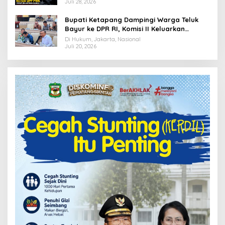
Juli 28, 2026
Bupati Ketapang Dampingi Warga Teluk
Bayur ke DPR RI, Komisi II Keluarkan
Rekomendasi Tegas Soal Konflik Lahan PT
Di Hukum, Jakarta, Nasional
PTS
Juli 20, 2026