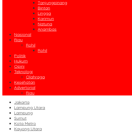
Tanjungpinang
Bintan
Lingga
Karimun
Natuna
Anambas
Nasional
Riau
Rohil
Rohil
Politik
Hukum
Opini
Teknologi
Olahraga
Kesehatan
Advertorial
Riau
Jakarta
Lampung Utara
Lampung
Sumut
Kota Metro
Kayong Utara