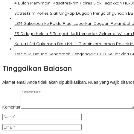
4 Bulan Memimpin, Kasatreskrim Polres Siak Tegakkan Huku
Satreskrim Polres Siak Ungkap Dugaan Penyalahgunaan BB
LSM Gakorpan ke Polda Riau, Laporkan Dugaan Perambaha
ES Diduga Kelola 3 Tempat Judi berkedok Gelper di Wilkum 
Ketua LSM Gakorpan Riau Kritisi Bhabinkamtibmas Polsek 
Terciduk, Diduga Kendaraan Pengangkut CPO Keluar dar
Tinggalkan Balasan
Alamat email Anda tidak akan dipublikasikan.
Ruas yang wajib ditand
Komentar