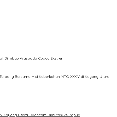
akat Diimbau Waspada Cuaca Ekstrem
erbang Bersama Misi Keberkahan MTQ XXXIV di Kayong Utara
N Kayong Utara Terancam Dimutasi ke Papua