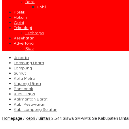
Rohil
Rohil
Politik
Hukum
Opini
Teknologi
Olahraga
Kesehatan
Advertorial
Riau
Jakarta
Lampung Utara
Lampung
Sumut
Kota Metro
Kayong Utara
Pontianak
Kubu Raya
Kalimantan Barat
Kab. Pesawaran
Kab. Lampung Selatan
Homepage
/
Kepri
/
Bintan
2.544 Siswa SMP/Mts Se Kabupaten Binta