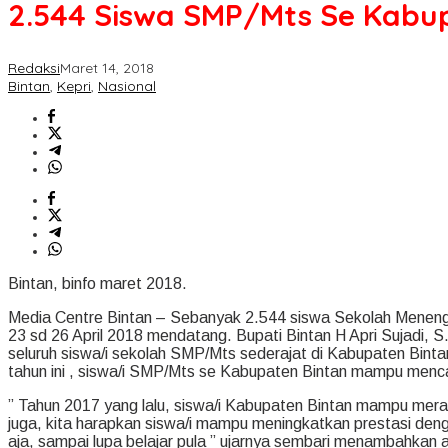
2.544 Siswa SMP/Mts Se Kabu
Redaksi
Maret 14, 2018
Bintan
,
Kepri
,
Nasional
Bintan, binfo maret 2018.
Media Centre Bintan – Sebanyak 2.544 siswa Sekolah Meneng
23 sd 26 April 2018 mendatang. Bupati Bintan H Apri Sujadi, S
seluruh siswa/i sekolah SMP/Mts sederajat di Kabupaten Bint
tahun ini , siswa/i SMP/Mts se Kabupaten Bintan mampu menca
” Tahun 2017 yang lalu, siswa/i Kabupaten Bintan mampu meraih p
juga, kita harapkan siswa/i mampu meningkatkan prestasi denga
aja, sampai lupa belajar pula ” ujarnya sembari menambahkan 