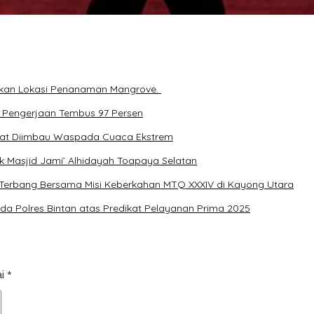
ihkan Lokasi Penanaman Mangrove.
 Pengerjaan Tembus 97 Persen
akat Diimbau Waspada Cuaca Ekstrem
k Masjid Jami’ Alhidayah Toapaya Selatan
erbang Bersama Misi Keberkahan MTQ XXXIV di Kayong Utara
a Polres Bintan atas Predikat Pelayanan Prima 2025
ai
*