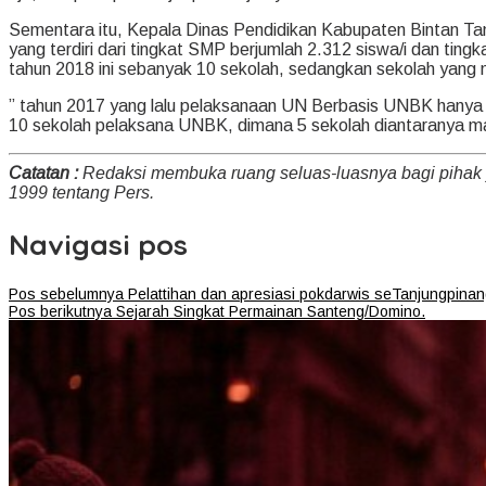
Sementara itu, Kepala Dinas Pendidikan Kabupaten Bintan Tam
yang terdiri dari tingkat SMP berjumlah 2.312 siswa/i dan ti
tahun 2018 ini sebanyak 10 sekolah, sedangkan sekolah yang 
” tahun 2017 yang lalu pelaksanaan UN Berbasis UNBK hanya 
10 sekolah pelaksana UNBK, dimana 5 sekolah diantaranya m
Catatan :
Redaksi membuka ruang seluas-luasnya bagi pihak
1999 tentang Pers.
Navigasi pos
Pos sebelumnya
Pelattihan dan apresiasi pokdarwis seTanjungpinan
Pos berikutnya
Sejarah Singkat Permainan Santeng/Domino.