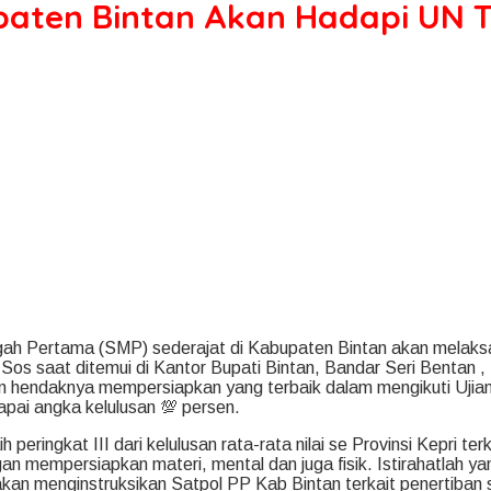
paten Bintan Akan Hadapi UN T
ah Pertama (SMP) sederajat di Kabupaten Bintan akan melaksa
.Sos saat ditemui di Kantor Bupati Bintan, Bandar Seri Bentan 
an hendaknya mempersiapkan yang terbaik dalam mengikuti Ujian
pai angka kelulusan 💯 persen.
eringkat III dari kelulusan rata-rata nilai se Provinsi Kepri te
n mempersiapkan materi, mental dan juga fisik. Istirahatlah ya
akan menginstruksikan Satpol PP Kab Bintan terkait penertiban 