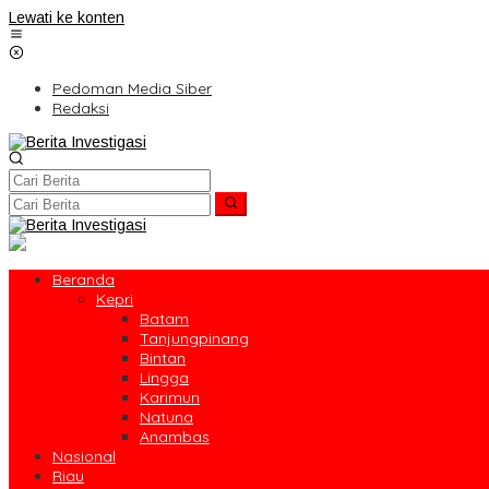
Lewati ke konten
Pedoman Media Siber
Redaksi
Beranda
Kepri
Batam
Tanjungpinang
Bintan
Lingga
Karimun
Natuna
Anambas
Nasional
Riau