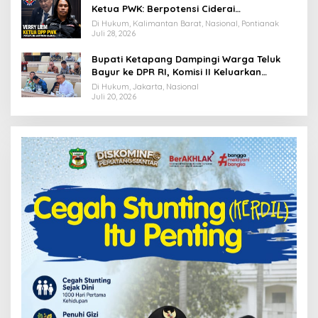
Ketua PWK: Berpotensi Ciderai
Penghormatan
Di Hukum, Kalimantan Barat, Nasional, Pontianak
Juli 28, 2026
Bupati Ketapang Dampingi Warga Teluk
Bayur ke DPR RI, Komisi II Keluarkan
Rekomendasi Tegas Soal Konflik Lahan PT
Di Hukum, Jakarta, Nasional
PTS
Juli 20, 2026