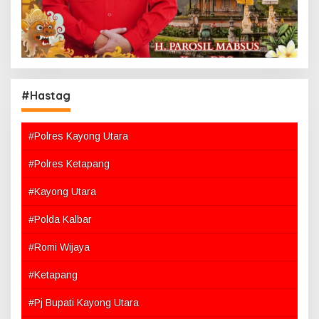
#Hastag
#Polres Kayong Utara
#Polres Ketapang
#Kayong Utara
#Polda Kalbar
#Romi Wijaya
#Ketapang
#Pj Bupati Kayong Utara