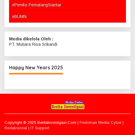
#Pemko PematangSiantar
#BUMN
Media dikelola Oleh :
PT. Mutiara Risa Srikandi
Happy New Years 2025
Copyright © 2025 BeritaInvestigasi.Com |
Pedoman Media Cyber |
Redaksional |
IT Support