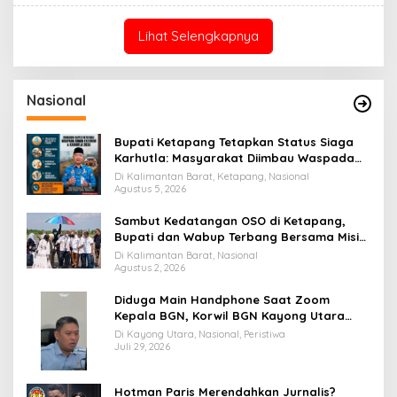
Lihat Selengkapnya
Nasional
Bupati Ketapang Tetapkan Status Siaga
Karhutla: Masyarakat Diimbau Waspada
Cuaca Ekstrem
Di Kalimantan Barat, Ketapang, Nasional
Agustus 5, 2026
Sambut Kedatangan OSO di Ketapang,
Bupati dan Wabup Terbang Bersama Misi
Keberkahan MTQ XXXIV di Kayong Utara
Di Kalimantan Barat, Nasional
Agustus 2, 2026
Diduga Main Handphone Saat Zoom
Kepala BGN, Korwil BGN Kayong Utara
Terancam Dimutasi ke Papua
Di Kayong Utara, Nasional, Peristiwa
Juli 29, 2026
Hotman Paris Merendahkan Jurnalis?