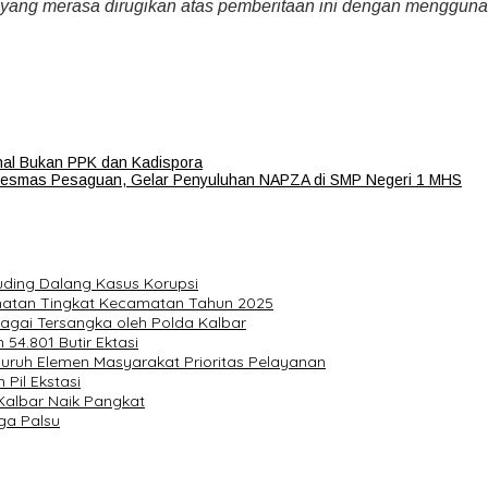
 yang merasa dirugikan atas pemberitaan ini dengan menggu
ahal Bukan PPK dan Kadispora
kesmas Pesaguan, Gelar Penyuluhan NAPZA di SMP Negeri 1 MHS
uding Dalang Kasus Korupsi
hatan Tingkat Kecamatan Tahun 2025
agai Tersangka oleh Polda Kalbar
54.801 Butir Ektasi
eluruh Elemen Masyarakat Prioritas Pelayanan
Pil Ekstasi
 Kalbar Naik Pangkat
ga Palsu