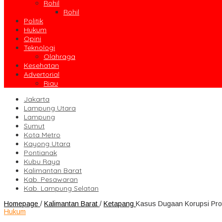
Rohil
Rohil
Politik
Hukum
Opini
Teknologi
Olahraga
Kesehatan
Advertorial
Riau
Jakarta
Lampung Utara
Lampung
Sumut
Kota Metro
Kayong Utara
Pontianak
Kubu Raya
Kalimantan Barat
Kab. Pesawaran
Kab. Lampung Selatan
Homepage
/
Kalimantan Barat
/
Ketapang
Kasus Dugaan Korupsi Proy
Hukum