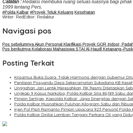
Catatan :
Redaksi membuka ruang seluas-luasnya bagi pihak
1999 tentang Pers.
#Polda Kalbar
#Proyek Teluk Keluang
Kesehatan
Writer: Red
Editor: Redaktur
Navigasi pos
Pos sebelumnya
Akun Personal Klarifikasi Proyek GOR Indoor, Pad
Pos berikutnya
Kolaborasi Mahasiswa STAI Al-Haudl Ketapang–Pus
Posting Terkait
Krisantus Buka Suara: Tidak Harmonis dengan Gubernur Dit
Penilaian Posyandu Desa Sekecamatan Sukadana KB Kese
Unggahan Jari Lentik Meresahkan, RK Resmi Ditetapkan Seb
Ungkap 9 Kasus Narkoba, Polda Kalbar Sita 86,189 Sabu dan 
Pimpin Sertijap, Kapolda Kalbar: Jaga Sinergitas dengan S
Polda Kalbar Musnahkan Puluhan Kilogram Sabu dan Ribuan 
Irjen Pol Pipit Rismanto Pimpin Upacara 923 Personil Polda
Polda Kalbar Dinilai Lamban Tangani Perkara Oli yang Didu