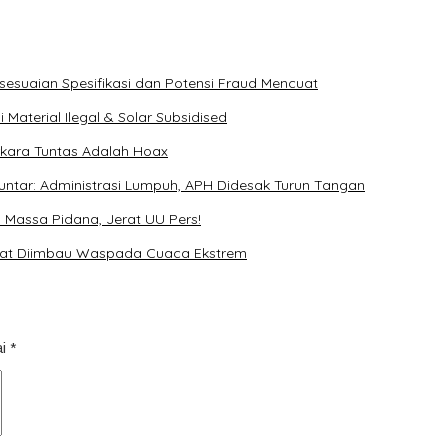
ksesuaian Spesifikasi dan Potensi Fraud Mencuat
Material Ilegal & Solar Subsidised
rkara Tuntas Adalah Hoax
ntar: Administrasi Lumpuh, APH Didesak Turun Tangan
Massa Pidana, Jerat UU Pers!
akat Diimbau Waspada Cuaca Ekstrem
ai
*