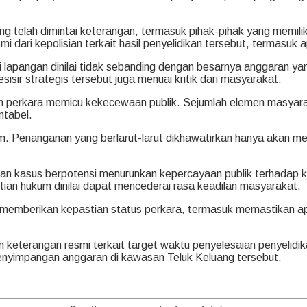
g telah dimintai keterangan, termasuk pihak-pihak yang memil
i dari kepolisian terkait hasil penyelidikan tersebut, termasuk
 di lapangan dinilai tidak sebanding dengan besarnya anggaran ya
sir strategis tersebut juga menuai kritik dari masyarakat.
 perkara memicu kekecewaan publik. Sejumlah elemen masyarak
ntabel.
hukum. Penanganan yang berlarut-larut dikhawatirkan hanya aka
n kasus berpotensi menurunkan kepercayaan publik terhadap 
ian hukum dinilai dapat mencederai rasa keadilan masyarakat.
 memberikan kepastian status perkara, termasuk memastikan ap
ikan keterangan resmi terkait target waktu penyelesaian penyeli
enyimpangan anggaran di kawasan Teluk Keluang tersebut.