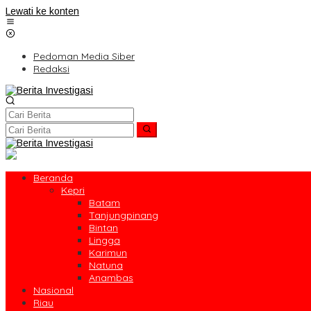
Lewati ke konten
Pedoman Media Siber
Redaksi
Beranda
Kepri
Batam
Tanjungpinang
Bintan
Lingga
Karimun
Natuna
Anambas
Nasional
Riau