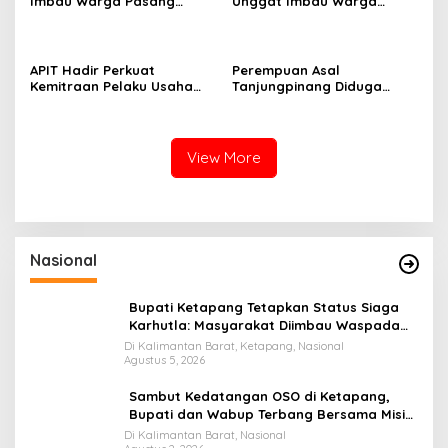
Imbau Warga Pasang
Unggat Imbau Warga
Umbul-Umbul dengan Aman
Waspada Karhutla dan
Jelang HUT ke-81 RI
Dampak El Nino
APIT Hadir Perkuat
Perempuan Asal
Kemitraan Pelaku Usaha
Tanjungpinang Diduga
Perikanan Demi
Terjatuh dari Kapal RoRo
Kesejahteraan Masyarakat
dalam Perjalanan ke
Tambelan
Tambelan
View More
Nasional
Bupati Ketapang Tetapkan Status Siaga
Karhutla: Masyarakat Diimbau Waspada
Cuaca Ekstrem
Di Kalimantan Barat, Ketapang, Nasional
Agustus 5, 2026
Sambut Kedatangan OSO di Ketapang,
Bupati dan Wabup Terbang Bersama Misi
Keberkahan MTQ XXXIV di Kayong Utara
Di Kalimantan Barat, Nasional