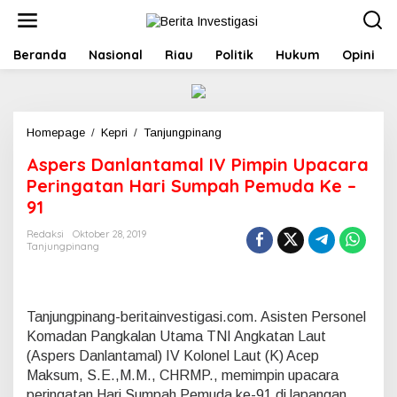
L
e
w
Beranda
Nasional
Riau
Politik
Hukum
Opini
a
t
i
k
e
Homepage
/
Kepri
/
Tanjungpinang
A
k
s
o
Aspers Danlantamal IV Pimpin Upacara
p
n
e
Peringatan Hari Sumpah Pemuda Ke –
t
r
e
91
s
n
D
Redaksi
Oktober 28, 2019
a
Tanjungpinang
n
l
a
n
Tanjungpinang-beritainvestigasi.com. Asisten Personel
t
Komadan Pangkalan Utama TNI Angkatan Laut
a
(Aspers Danlantamal) IV Kolonel Laut (K) Acep
m
a
Maksum, S.E.,M.M., CHRMP., memimpin upacara
l
peringatan Hari Sumpah Pemuda ke-91 di lapangan