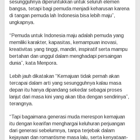
sesungguhnya diperuntukkan untuk seluruh elemen
H
bangsa, tetapi bagi pemuda menjadi keharusan karena
a
r
di tangan pemuda lah Indonesia bisa lebih maju”,
i
ungkapnya.
S
u
“Pemuda untuk Indonesia maju adalah pemuda yang
m
memiliki karakter, kapasitas, kemampuan inovasi,
p
a
kreativitas yang tinggi, mandiri, inspiratif serta mampu
h
bertahan dan unggul dalam menghadapi persaingan
P
dunia”, kata Menpora.
e
m
Lebih jauh dikatakan “Kemajuan tidak pernah akan
u
d
tercapai dalam arti yang sesungguhnya kalau masa
a
depan itu hanya dipandang sekedar sebagai proses
K
lanjut dari masa kini yang akan tiba dengan sendirinya”,
e
terangnya.
-
9
1
“Tapi bagaimana generasi muda merespon kemajuan
itu dengan kearifan menghargai keluhuran perjuangan
dari generasi sebelumnya, tanpa terjebak dalam
kejayaan dan romantisme masa lalu, serta kenyataan-