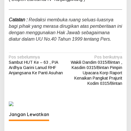
Catatan :
Redaksi membuka ruang seluas-luasnya
bagi pihak yang merasa dirugikan atas pemberitaan ini
dengan menggunakan Hak Jawab sebagaimana
diatur dalam UU No.40 Tahun 1999 tentang Pers.
N
Pos sebelumnya
Pos berikutnya
Sambut HUT Ke – 63 , PIA
Wakili Dandim 0315/Bintan ,
a
Ardhya Garini Lanud RHF
Kasdim 0315/Bintan Pimpin
v
Anjangsana Ke Panti Asuhan
Upacara Korp Raport
Kenaikan Pangkat Prajurit
i
Kodim 0315/Bintan
g
a
s
i
Jangan Lewatkan
p