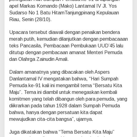
I
apel Markas Komando (Mako) Lantamal IV Jl. Yos
V
Sudarso No 1 Batu HitamTanjungpinang Kepulauan
P
i
Riau, Senin (28/10).
m
p
Upacara tersebut diawali dengan penaikan bendera
i
merah putih, kemudian dilanjutkan dengan pembacaaan
n
teks Pancasila, Pembacaan Pembukaan UUD’45 lalu
U
p
ditutup dengan pembacaan amanat Menteri Pemuda
a
dan Olahrga Zainudin Amali.
c
a
Dalam amanatnya yang dibacakan oleh Aspers
r
Danlantamal IV mengatakan bahwa, “Hari Sumpah
a
P
Pemuda ke-91 kali ini mengambil tema “Bersatu Kita
e
Maju”. Tema ini diambil untuk menegaskan kembali
r
komitmen yang telah dibangun oleh para pemuda, yang
i
diikrarkan pada tahun 1928 dalam Sumpah Pemuda
n
bahwa, hanya dengan persatuan kita dapat
g
a
mewujudkan cita-cita bangsa”, ujarnya.
t
a
Juga dikatakan bahwa “Tema Bersatu Kita Maju”
n