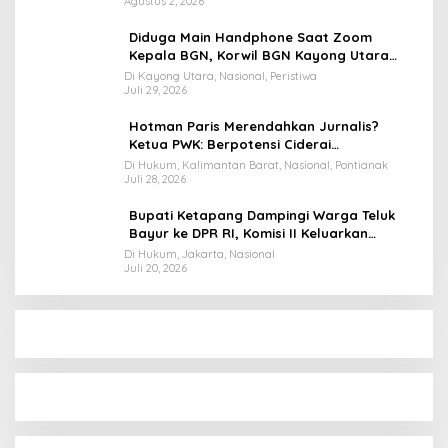
Agustus 2, 2026
Diduga Main Handphone Saat Zoom
Kepala BGN, Korwil BGN Kayong Utara
Terancam Dimutasi ke Papua
Di Kayong Utara, Nasional, Peristiwa
Juli 29, 2026
Hotman Paris Merendahkan Jurnalis?
Ketua PWK: Berpotensi Ciderai
Penghormatan
Di Hukum, Kalimantan Barat, Nasional, Pontianak
Juli 28, 2026
Bupati Ketapang Dampingi Warga Teluk
Bayur ke DPR RI, Komisi II Keluarkan
Rekomendasi Tegas Soal Konflik Lahan PT
Di Hukum, Jakarta, Nasional
Juli 20, 2026
PTS