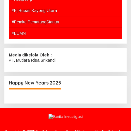
#Pj Bupati Kayong Utara
#Pemko PematangSiantar
#BUMN
Media dikelola Oleh :
PT. Mutiara Risa Srikandi
Happy New Years 2025