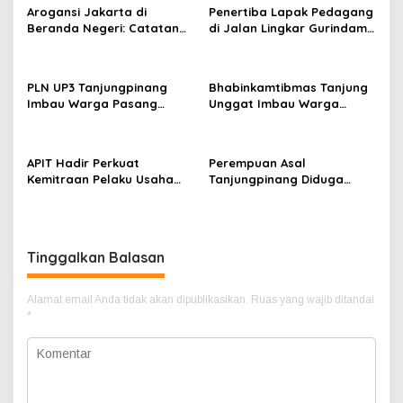
o
Arogansi Jakarta di
Penertiba Lapak Pedagang
s
Beranda Negeri: Catatan
di Jalan Lingkar Gurindam
dari Pertemuan Ketua
12 Berlangsung Tertib,
Umum PWI dan KJK di
Aman, dan Humanis
Batam
PLN UP3 Tanjungpinang
Bhabinkamtibmas Tanjung
Imbau Warga Pasang
Unggat Imbau Warga
Umbul-Umbul dengan Aman
Waspada Karhutla dan
Jelang HUT ke-81 RI
Dampak El Nino
APIT Hadir Perkuat
Perempuan Asal
Kemitraan Pelaku Usaha
Tanjungpinang Diduga
Perikanan Demi
Terjatuh dari Kapal RoRo
Kesejahteraan Masyarakat
dalam Perjalanan ke
Tambelan
Tambelan
Tinggalkan Balasan
Alamat email Anda tidak akan dipublikasikan.
Ruas yang wajib ditandai
*