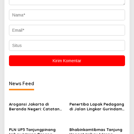
News Feed
Arogansi Jakarta di
Penertiba Lapak Pedagang
Beranda Negeri: Catatan
di Jalan Lingkar Gurindam
dari Pertemuan Ketua
12 Berlangsung Tertib,
Umum PWI dan KJK di
Aman, dan Humanis
Batam
PLN UP3 Tanjungpinang
Bhabinkamtibmas Tanjung