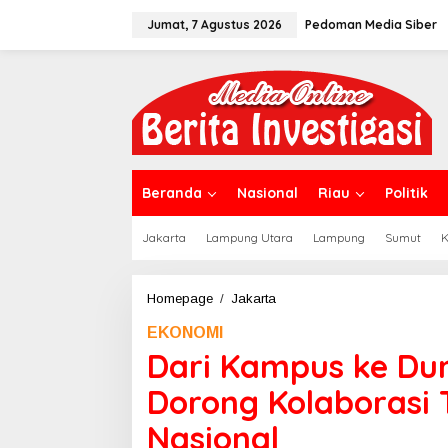
L
Jumat, 7 Agustus 2026
Pedoman Media Siber
e
w
a
t
i
k
e
k
o
n
Beranda
Nasional
Riau
Politik
t
e
Jakarta
Lampung Utara
Lampung
Sumut
K
n
Homepage
/
Jakarta
D
a
EKONOMI
r
i
Dari Kampus ke Dun
K
a
Dorong Kolaborasi
m
p
Nasional
u