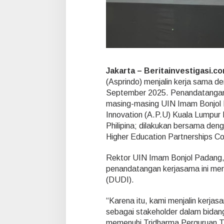
o
n
g
K
o
l
a
Jakarta – Beritainvestigasi.c
b
o
(Asprindo) menjalin kerja sama d
r
September 2025. Penandatangan
a
masing-masing UIN Imam Bonjol P
s
Innovation (A.P.U) Kuala Lumpur 
i
T
Philipina; dilakukan bersama deng
r
Higher Education Partnerships 
i
d
Rektor UIN Imam Bonjol Padang, 
a
penandatangan kerjasama ini mer
r
m
(DUDI).
a
d
“Karena itu, kami menjalin kerjas
a
sebagai stakeholder dalam bidang
n
memenuhi Tridharma Perguruan Ti
E