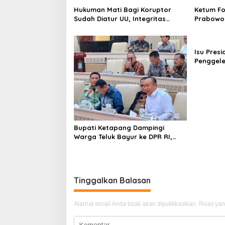
Hukuman Mati Bagi Koruptor
Ketum Fo
Sudah Diatur UU, Integritas
Prabowo 
Moral Tetap Menjadi Kunci
“Wartawa
Pemberantasan Korupsi
Tegaskan
Isu Pres
Penggele
Publik D
Klarifikas
Bupati Ketapang Dampingi
Warga Teluk Bayur ke DPR RI,
Komisi II Keluarkan Rekomendasi
Tegas Soal Konflik Lahan PT PTS
Tinggalkan Balasan
Alamat email Anda tidak akan dipublikasikan.
Ruas yan