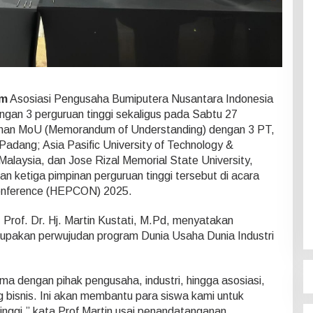
om
Asosiasi Pengusaha Bumiputera Nusantara Indonesia
engan 3 perguruan tinggi sekaligus pada Sabtu 27
an MoU (Memorandum of Understanding) dengan 3 PT,
adang; Asia Pasific University of Technology &
Malaysia, dan Jose Rizal Memorial State University,
an ketiga pimpinan perguruan tinggi tersebut di acara
Conference (HEPCON) 2025.
Prof. Dr. Hj. Martin Kustati, M.Pd, menyatakan
upakan perwujudan program Dunia Usaha Dunia Industri
ama dengan pihak pengusaha, industri, hingga asosiasi,
 bisnis. Ini akan membantu para siswa kami untuk
nggi,” kata Prof Martin usai penandatanganan.