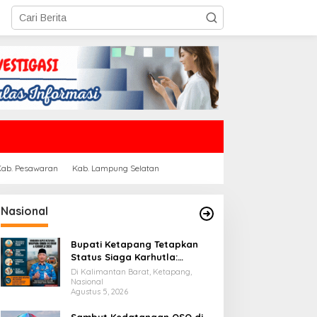
Kab. Pesawaran
Kab. Lampung Selatan
Nasional
Bupati Ketapang Tetapkan
Status Siaga Karhutla:
Masyarakat Diimbau
Di Kalimantan Barat, Ketapang,
Waspada Cuaca Ekstrem
Nasional
Agustus 5, 2026