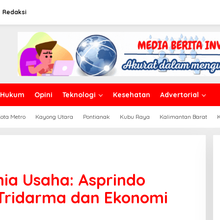
Redaksi
Hukum
Opini
Teknologi
Kesehatan
Advertorial
ota Metro
Kayong Utara
Pontianak
Kubu Raya
Kalimantan Barat
ia Usaha: Asprindo
 Tridarma dan Ekonomi