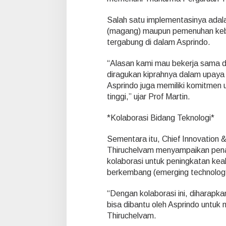
k
o
Salah satu implementasinya adal
n
(magang) maupun pemenuhan kebu
o
tergabung di dalam Asprindo.
m
i
“Alasan kami mau bekerja sama den
N
a
diragukan kiprahnya dalam upaya
s
Asprindo juga memiliki komitmen
i
tinggi,” ujar Prof Martin.
o
n
*Kolaborasi Bidang Teknologi*
a
l
Sementara itu, Chief Innovation & 
Thiruchelvam menyampaikan pen
kolaborasi untuk peningkatan kea
berkembang (emerging technolog
“Dengan kolaborasi ini, diharapka
bisa dibantu oleh Asprindo untuk 
Thiruchelvam.