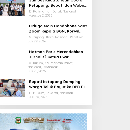
Sambut Kedatangan OSO di
Ketapang, Bupati dan Wabup
Terbang Bersama Misi
Di Kalimantan Barat, Nasional
Keberkahan MTQ XXXIV di
Agustus 2, 2026
Kayong Utara
Diduga Main Handphone Saat
Zoom Kepala BGN, Korwil
BGN Kayong Utara Terancam
Di Kayong Utara, Nasional, Peristiwa
Juli 29, 2026
Dimutasi ke Papua
Hotman Paris Merendahkan
Jurnalis? Ketua PWK:
Berpotensi Ciderai
Di Hukum, Kalimantan Barat,
Nasional, Pontianak
Penghormatan
Juli 28, 2026
Bupati Ketapang Dampingi
Warga Teluk Bayur ke DPR RI,
Komisi II Keluarkan
Di Hukum, Jakarta, Nasional
Rekomendasi Tegas Soal
Juli 20, 2026
Konflik Lahan PT PTS