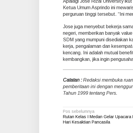
Apalagi Jose Rizal University ik
Ketua Umum Asprindo ini mewaris
perguruan tinggi tersebut. “Ini 
Jose juga menyebut bekerja sama 
negeri, memberikan banyak value 
SDM yang mumpuni disediakan ka
kerja, pengalaman dan kesempatan
kencang. Ini adalah mutual benefit
kembangkan, jika ingin pengusaha 
Catatan :
Redaksi membuka ruang 
pemberitaan ini dengan menggu
Tahun 1999 tentang Pers.
N
Pos sebelumnya
Rutan Kelas I Medan Gelar Upacara 
a
Hari Kesaktian Pancasila
v