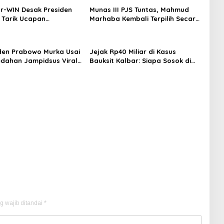
r-WIN Desak Presiden
Munas III PJS Tuntas, Mahmud
Tarik Ucapan
Marhaba Kembali Terpilih Secara
n Londo Ireng”,
Aklamasi Pimpin PJS Periode
 Pers Pilar Demokrasi
2026–2027
iden Prabowo Murka Usai
Jejak Rp40 Miliar di Kasus
dahan Jampidsus Viral,
Bauksit Kalbar: Siapa Sosok di
esak Pemerintah Beri
Balik Inisial MA yang Kini Didalami
i
Kejagung?
g wajib ditandai
*