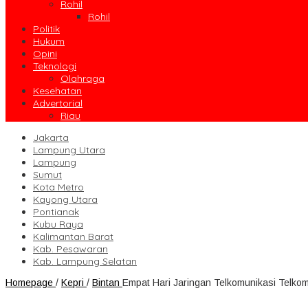
Rohil
Rohil
Politik
Hukum
Opini
Teknologi
Olahraga
Kesehatan
Advertorial
Riau
Jakarta
Lampung Utara
Lampung
Sumut
Kota Metro
Kayong Utara
Pontianak
Kubu Raya
Kalimantan Barat
Kab. Pesawaran
Kab. Lampung Selatan
Homepage
/
Kepri
/
Bintan
Empat Hari Jaringan Telkomunikasi Telko