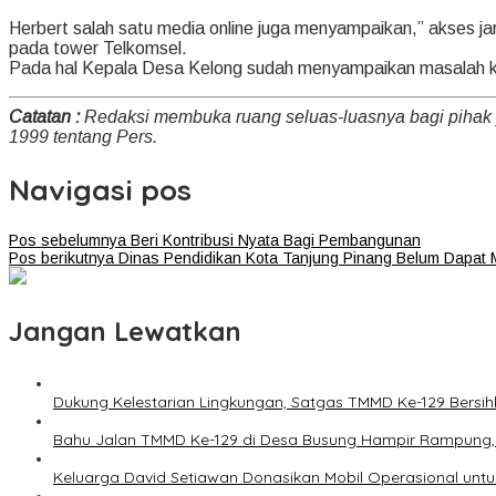
Herbert salah satu media online juga menyampaikan,” akses ja
pada tower Telkomsel.
Pada hal Kepala Desa Kelong sudah menyampaikan masalah ker
Catatan :
Redaksi membuka ruang seluas-luasnya bagi pihak
1999 tentang Pers.
Navigasi pos
Pos sebelumnya
Beri Kontribusi Nyata Bagi Pembangunan
Pos berikutnya
Dinas Pendidikan Kota Tanjung Pinang Belum Dapa
Jangan Lewatkan
Dukung Kelestarian Lingkungan, Satgas TMMD Ke-129 Bers
Bahu Jalan TMMD Ke-129 di Desa Busung Hampir Rampung,
Keluarga David Setiawan Donasikan Mobil Operasional untu