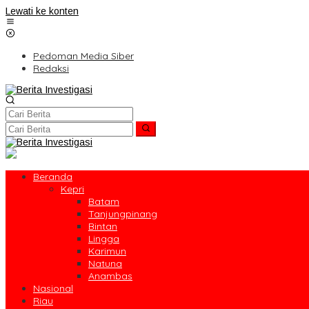
Lewati ke konten
Pedoman Media Siber
Redaksi
Beranda
Kepri
Batam
Tanjungpinang
Bintan
Lingga
Karimun
Natuna
Anambas
Nasional
Riau