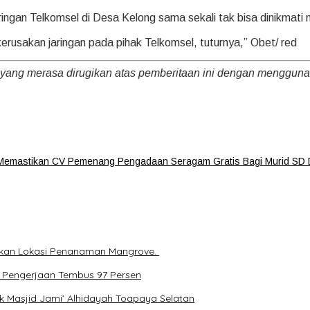
ringan Telkomsel di Desa Kelong sama sekali tak bisa dinikmati
usakan jaringan pada pihak Telkomsel, tuturnya,” Obet/ red
 yang merasa dirugikan atas pemberitaan ini dengan menggu
t Memastikan CV Pemenang Pengadaan Seragam Gratis Bagi Murid SD
ihkan Lokasi Penanaman Mangrove.
 Pengerjaan Tembus 97 Persen
k Masjid Jami’ Alhidayah Toapaya Selatan