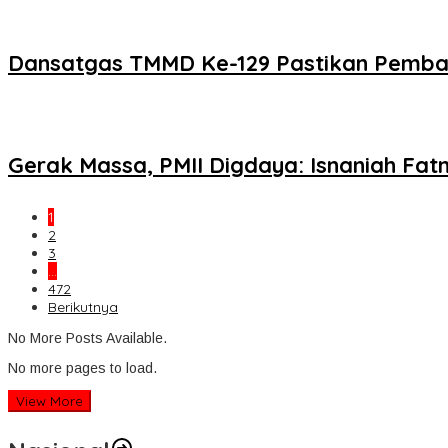
Dansatgas TMMD Ke-129 Pastikan Pemban
Gerak Massa, PMII Digdaya: Isnaniah Fa
1
2
3
…
472
Berikutnya
No More Posts Available.
No more pages to load.
View More