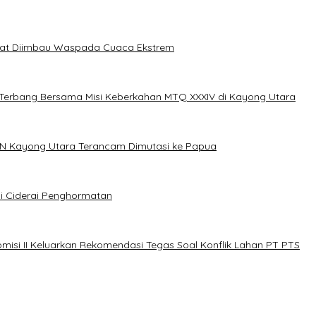
akat Diimbau Waspada Cuaca Ekstrem
erbang Bersama Misi Keberkahan MTQ XXXIV di Kayong Utara
N Kayong Utara Terancam Dimutasi ke Papua
i Ciderai Penghormatan
misi II Keluarkan Rekomendasi Tegas Soal Konflik Lahan PT PTS