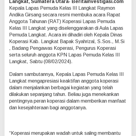
Langkat, Sumatera Utara- Beritainvestigasi.com
t
a
Kepala Lapas Pemuda Kelas III Langkat Raymon
T
Andika Girsang secara resmi membuka acara Rapat
a
Anggota Tahunan (RAT) Koperasi Lapas Pemuda
h
Kelas III Langkat yang diselenggarakan di Aula Lapas
u
n
Pemuda Langkat. Acara ini dihadiri oleh Kepala Dinas
a
Koperasi Kab. Langkat Bapak Syahrizal, S.Sos., M.Si
n
, Badang Pengawas Koperasi, Pengurus Koperasi
(
serta seluruh anggota KPN Lapas Pemuda Kelas III
R
Langkat, Sabtu (08/02/2024).
A
T
)
Dalam sambutannya, Kepala Lapas Pemuda Kelas III
T
Langkat mengapresiasi keaktifan anggota koperasi
a
dalam menjalankan berbagai kegiatan yang telah
h
dilakukan sepanjang tahun. Beliau juga menekankan
u
n
pentingnya peran koperasi dalam memberikan manfaat
B
dan kesejahteraan bagi anggotanya.
u
k
u
2
0
“Koperasi merupakan wadah untuk saling membantu