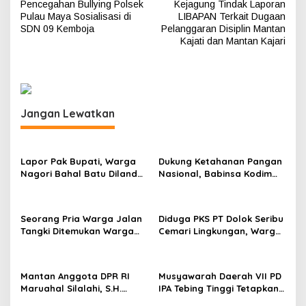
Pencegahan Bullying Polsek
Kejagung Tindak Laporan
a
Pulau Maya Sosialisasi di
LIBAPAN Terkait Dugaan
v
SDN 09 Kemboja
Pelanggaran Disiplin Mantan
Kajati dan Mantan Kajari
i
g
a
s
Jangan Lewatkan
i
p
Lapor Pak Bupati, Warga
Dukung Ketahanan Pangan
o
Nagori Bahal Batu Dilanda
Nasional, Babinsa Kodim
s
Asap dan Debu Diduga
0207/Simalungun Terjun
Kuat Berasal dari PKS PT
Langsung Dampingi Petani
Dolok Saribu
Cabai Kendalikan Hama
Seorang Pria Warga Jalan
Diduga PKS PT Dolok Seribu
Tangki Ditemukan Warga
Cemari Lingkungan, Warga
Terbaring Dipinggir Jalan
Sekitar Bahal Batu
Dengan Kondisi Tak
Mengaku Hidup dalam
Bernyawa
Kepungan Asap dan Abu
Mantan Anggota DPR RI
Musyawarah Daerah VII PD
Maruahal Silalahi, S.H.
IPA Tebing Tinggi Tetapkan
Wafat di Usia 78 Tahun,
Ketua Umum Baru Periode