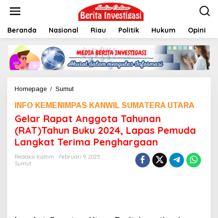
L
e
w
Beranda
Nasional
Riau
Politik
Hukum
Opini
a
t
i
k
e
k
o
Homepage
/
Sumut
G
n
e
t
INFO KEMENIMPAS KANWIL SUMATERA UTARA
l
e
a
Gelar Rapat Anggota Tahunan
n
r
(RAT)Tahun Buku 2024, Lapas Pemuda
R
Langkat Terima Penghargaan
a
p
Redaksi Kaltim
Februari 9, 2025
a
Sumut
t
A
n
g
g
o