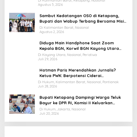
Di Kalimantan Barat, Ketapang, Nasional
Agustus 5, 2026
Sambut Kedatangan OSO di Ketapang,
Bupati dan Wabup Terbang Bersama Misi
Keberkahan MTQ XXXIV di Kayong Utara
Di Kalimantan Barat, Nasional
Agustus 2, 2026
Diduga Main Handphone Saat Zoom
Kepala BGN, Korwil BGN Kayong Utara
Terancam Dimutasi ke Papua
Di Kayong Utara, Nasional, Peristiwa
Juli 29, 2026
Hotman Paris Merendahkan Jurnalis?
Ketua PWK: Berpotensi Ciderai
Penghormatan
Di Hukum, Kalimantan Barat, Nasional, Pontianak
Juli 28, 2026
Bupati Ketapang Dampingi Warga Teluk
Bayur ke DPR RI, Komisi II Keluarkan
Rekomendasi Tegas Soal Konflik Lahan PT
Di Hukum, Jakarta, Nasional
PTS
Juli 20, 2026