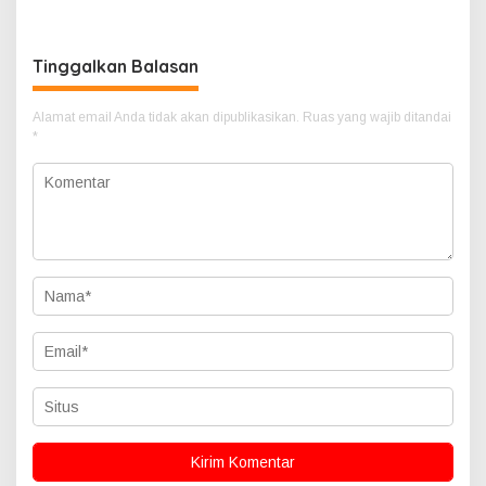
Dimakamkan di Tiga Bolon
2026–2028
Simalungun
Tinggalkan Balasan
Alamat email Anda tidak akan dipublikasikan.
Ruas yang wajib ditandai
*