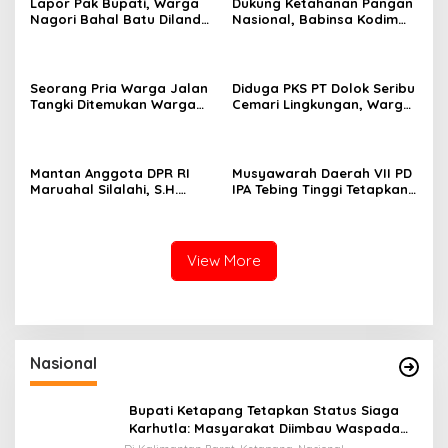
Lapor Pak Bupati, Warga
Dukung Ketahanan Pangan
Nagori Bahal Batu Dilanda
Nasional, Babinsa Kodim
Asap dan Debu Diduga
0207/Simalungun Terjun
Kuat Berasal dari PKS PT
Langsung Dampingi Petani
Dolok Saribu
Cabai Kendalikan Hama
Seorang Pria Warga Jalan
Diduga PKS PT Dolok Seribu
Tangki Ditemukan Warga
Cemari Lingkungan, Warga
Terbaring Dipinggir Jalan
Sekitar Bahal Batu
Dengan Kondisi Tak
Mengaku Hidup dalam
Bernyawa
Kepungan Asap dan Abu
Mantan Anggota DPR RI
Musyawarah Daerah VII PD
Maruahal Silalahi, S.H.
IPA Tebing Tinggi Tetapkan
Wafat di Usia 78 Tahun,
Ketua Umum Baru Periode
Dimakamkan di Tiga Bolon
2026–2028
Simalungun
View More
Nasional
Bupati Ketapang Tetapkan Status Siaga
Karhutla: Masyarakat Diimbau Waspada
Cuaca Ekstrem