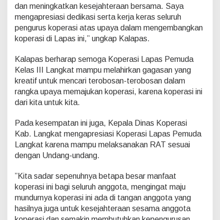
2
dan meningkatkan kesejahteraan bersama. Saya
4
mengapresiasi dedikasi serta kerja keras seluruh
,
pengurus koperasi atas upaya dalam mengembangkan
L
koperasi di Lapas ini,” ungkap Kalapas.
a
p
a
Kalapas berharap semoga Koperasi Lapas Pemuda
s
Kelas III Langkat mampu melahirkan gagasan yang
P
kreatif untuk mencari terobosan-terobosan dalam
e
rangka upaya memajukan koperasi, karena koperasi ini
m
u
dari kita untuk kita.
d
a
Pada kesempatan ini juga, Kepala Dinas Koperasi
L
Kab. Langkat mengapresiasi Koperasi Lapas Pemuda
a
Langkat karena mampu melaksanakan RAT sesuai
n
g
dengan Undang-undang.
k
a
”Kita sadar sepenuhnya betapa besar manfaat
t
koperasi ini bagi seluruh anggota, mengingat maju
T
mundurnya koperasi ini ada di tangan anggota yang
e
r
hasilnya juga untuk kesejahteraan sesama anggota
i
koperasi dan semakin membutuhkan kepengurusan