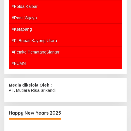
#Polda Kalbar
#Romi Wijaya
#Ketapang
#Pj Bupati Kayong Utara
#Pemko PematangSiantar
#BUMN
Media dikelola Oleh :
PT. Mutiara Risa Srikandi
Happy New Years 2025