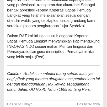
m
yang profesional, transparan dan akuntabel.Sebagai
a
bentuk apresiasi kepada Koperasi Lapas Pemuda
P
e
Langkat yang telah melaksanakan sesuai dengan
n
standar waktu yang ditetapkan undang-undang kami
g
serahkan piagam penghargaan.” ujar Syahrizal.
h
a
Dalam RAT kali ini juga seluruh anggota Koperasi
r
g
Lapas Pemuda Langkat menyampikan siap mendukung
a
INKOPASINDO sesuai arahan Menteri Imigrasi dan
a
Pemasyarakatan guna menciptkan Pemasyarakatan
n
yang lebih maju. (Red)
Catatan :
Redaksi membuka ruang seluas-luasnya
bagi pihak yang merasa dirugikan atas pemberitaan ini
dengan menggunakan Hak Jawab sebagaimana
diatur dalam UU No.40 Tahun 1999 tentang Pers.
N
Pos sebelumnya
Pos berikutnya