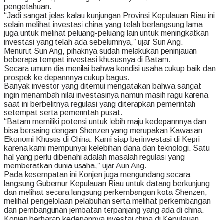
pengetahuan.
“Jadi sangat jelas kalau kunjungan Provinsi Kepulauan Riau ini
selain melihat investasi china yang telah berlangsung lama
juga untuk melihat peluang-peluang lain untuk meningkatkan
investasi yang telah ada sebelumnya,” ujar Sun Ang.
Menurut Sun Ang, pihaknya sudah melakukan peninjauan
beberapa tempat investasi khususnya di Batam.
Secara umum dia menilai bahwa kondisi usaha cukup baik dan
prospek ke depannnya cukup bagus.
Banyak investor yang ditemui mengatakan bahwa sangat
ingin menambah nilai investasinya namun masih ragu karena
saat ini berbelitnya regulasi yang diterapkan pemerintah
setempat serta pemerintah pusat.
“Batam memiliki potensi untuk lebih maju kedepannnya dan
bisa bersaing dengan Shenzen yang merupakan Kawasan
Ekonomi Khusus di China. Kami siap berinvestasi di Kepri
karena kami mempunyai kelebihan dana dan teknologi. Satu
hal yang perlu dibenahi adalah masalah regulasi yang
memberatkan dunia usaha,” ujar Aun Ang.
Pada kesempatan ini Konjen juga mengundang secara
langsung Gubernur Kepulauan Riau untuk datang berkunjung
dan melihat secara langsung perkembangan kota Shenzen,
melihat pengelolaan pelabuhan serta melihat perkembangan
dan pembangunan jembatan terpanjang yang ada di china.
Konjen berharap kedepannya investai china di Kepulauan