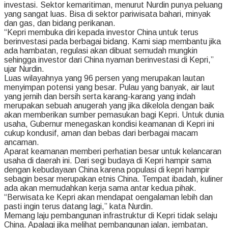
investasi. Sektor kemaritiman, menurut Nurdin punya peluang
yang sangat luas. Bisa di sektor pariwisata bahari, minyak
dan gas, dan bidang perikanan.
“Kepri membuka diri kepada investor China untuk terus
berinvestasi pada berbagai bidang. Kami siap membantu jika
ada hambatan, regulasi akan dibuat semudah mungkin
sehingga investor dari China nyaman berinvestasi di Kepri,”
ujar Nurdin.
Luas wilayahnya yang 96 persen yang merupakan lautan
menyimpan potensi yang besar. Pulau yang banyak, air laut
yang jernih dan bersih serta karang-karang yang indah
merupakan sebuah anugerah yang jika dikelola dengan baik
akan memberikan sumber pemasukan bagi Kepri. Untuk dunia
usaha, Gubernur menegaskan kondisi keamanan di Kepri ini
cukup kondusif, aman dan bebas dari berbagai macam
ancaman.
Aparat keamanan memberi perhatian besar untuk kelancaran
usaha di daerah ini. Dari segi budaya di Kepri hampir sama
dengan kebudayaan China karena populasi di kepri hampir
sebagin besar merupakan etnis China. Tempat ibadah, kuliner
ada akan memudahkan kerja sama antar kedua pihak.
“Berwisata ke Kepri akan mendapat oengalaman lebih dan
pasti ingin terus datang lagi,” kata Nurdin.
Memang laju pembangunan infrastruktur di Kepri tidak selaju
China. Apalagi jika melihat pembangunan jalan, jembatan,