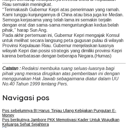
Riau semakin meningkat.
“Terimakasih Gubernur Kepri atas penerimaan yang ramah.
Kami tunggu kunjungannya di China atau bisa juga ke Medan.
Semoga kerjasama yang telah lama ini semakin terjalin
dengan erat dan sama-sama menguntungkan kedua belah
pihak,” harap Sun Ang.
Pada akhir pertemuan ini, Gubernur Kepri mengajak Konsul
untuk melihat secara langsung peta gugusan pulau di wilayah
Provinsi Kepulauan Riau. Gubernur menjelaskan luasnya
wilayah Kepri dan posisi strategis yang dimiliki provinsi Kepri
karena berbatasan dengan beberapa Negara.(Humas)
Catatan :
Redaksi membuka ruang seluas-luasnya bagi
pihak yang merasa dirugikan atas pemberitaan ini dengan
menggunakan Hak Jawab sebagaimana diatur dalam UU
No.40 Tahun 1999 tentang Pers.
Navigasi pos
Pos sebelumnya
BI Harus Tinjau Ulang Kebijakan Pungutan E-
Money
Pos berikutnya
Jambore PKK Memotivasi Kader Untuk Wujudkan
Keluarga Sehat Sejahtera