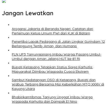
Jangan Lewatkan
Arogansi Jakarta di Beranda Negeri: Catatan dari
Pertemuan Ketua Umum PWI dan KJK di Batam
Penertiba Lapak Pedagang di Jalan Lingkar Gurindam 12
Berlangsung Tertib, Aman, dan Humanis
PLN UP3 Tanjungpinang Imbau Warga Pasang Umbul-
Umbul dengan Aman Jelang HUT ke-81 RI
Bupati Ketapang Tetapkan Status Siaga Karhutla:
Masyarakat Diimbau Waspada Cuaca Ekstrem
Sambut Kedatangan OSO di Ketapang, Bupati dan
Wabup Terbang Bersama Misi Keberkahan MTQ XXXIV di
Kayong Utara
Bhabinkamtibmas Tanjung Unggat Imbau Warga
Waspada Karhutla dan Dampak El Nino