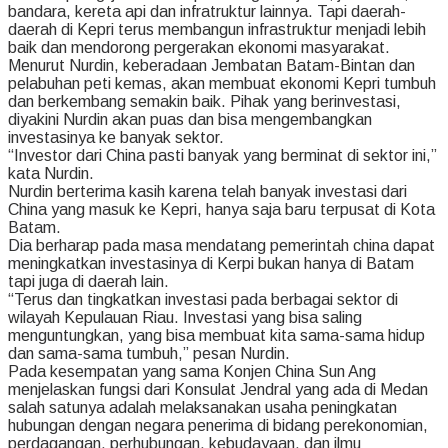
bandara, kereta api dan infratruktur lainnya. Tapi daerah-
daerah di Kepri terus membangun infrastruktur menjadi lebih
baik dan mendorong pergerakan ekonomi masyarakat.
Menurut Nurdin, keberadaan Jembatan Batam-Bintan dan
pelabuhan peti kemas, akan membuat ekonomi Kepri tumbuh
dan berkembang semakin baik. Pihak yang berinvestasi,
diyakini Nurdin akan puas dan bisa mengembangkan
investasinya ke banyak sektor.
“Investor dari China pasti banyak yang berminat di sektor ini,”
kata Nurdin.
Nurdin berterima kasih karena telah banyak investasi dari
China yang masuk ke Kepri, hanya saja baru terpusat di Kota
Batam.
Dia berharap pada masa mendatang pemerintah china dapat
meningkatkan investasinya di Kerpi bukan hanya di Batam
tapi juga di daerah lain.
“Terus dan tingkatkan investasi pada berbagai sektor di
wilayah Kepulauan Riau. Investasi yang bisa saling
menguntungkan, yang bisa membuat kita sama-sama hidup
dan sama-sama tumbuh,” pesan Nurdin.
Pada kesempatan yang sama Konjen China Sun Ang
menjelaskan fungsi dari Konsulat Jendral yang ada di Medan
salah satunya adalah melaksanakan usaha peningkatan
hubungan dengan negara penerima di bidang perekonomian,
perdagangan, perhubungan, kebudayaan, dan ilmu