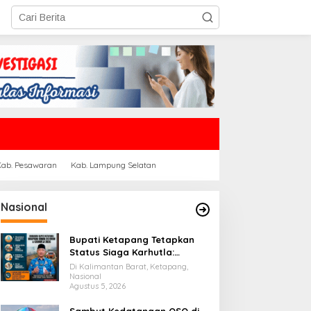
Kab. Pesawaran
Kab. Lampung Selatan
Nasional
Bupati Ketapang Tetapkan
Status Siaga Karhutla:
Masyarakat Diimbau
Di Kalimantan Barat, Ketapang,
Waspada Cuaca Ekstrem
Nasional
Agustus 5, 2026