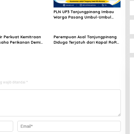
PLN UP3 Tanjungpinang Imbau
Warga Pasang Umbul-Umbul
dengan Aman Jelang HUT ke-81
RI
ir Perkuat Kemitraan
Perempuan Asal Tanjungpinang
saha Perikanan Demi
Diduga Terjatuh dari Kapal RoRo
eraan Masyarakat
dalam Perjalanan ke Tambelan
n
g wajib ditandai
*