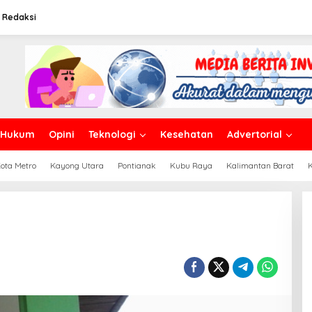
Redaksi
Hukum
Opini
Teknologi
Kesehatan
Advertorial
ota Metro
Kayong Utara
Pontianak
Kubu Raya
Kalimantan Barat