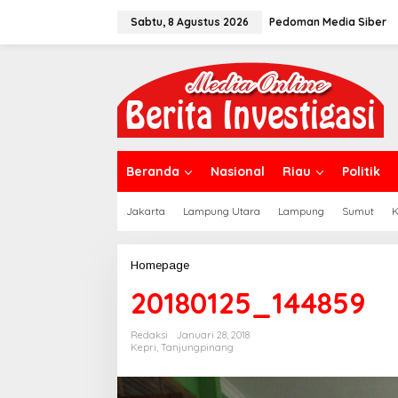
L
Sabtu, 8 Agustus 2026
Pedoman Media Siber
e
w
a
t
i
k
e
k
o
n
Beranda
Nasional
Riau
Politik
t
e
Jakarta
Lampung Utara
Lampung
Sumut
K
n
Homepage
L
a
20180125_144859
m
p
i
Redaksi
Januari 28, 2018
r
Kepri
,
Tanjungpinang
a
n