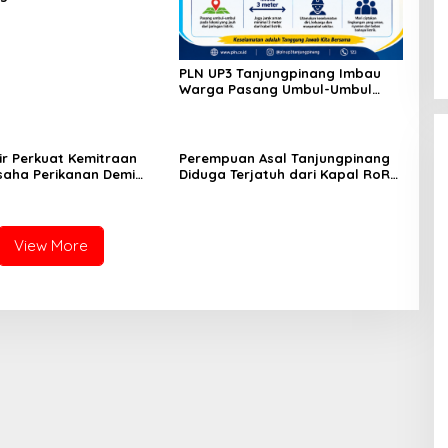
ung Tertib, Aman, dan
PLN UP3 Tanjungpinang Imbau
Warga Pasang Umbul-Umbul
dengan Aman Jelang HUT ke-81
RI
ir Perkuat Kemitraan
Perempuan Asal Tanjungpinang
saha Perikanan Demi
Diduga Terjatuh dari Kapal RoRo
eraan Masyarakat
dalam Perjalanan ke Tambelan
n
View More