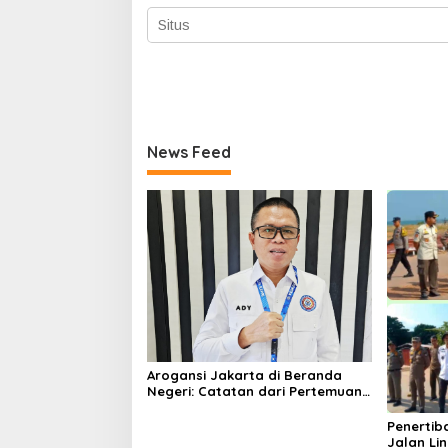
News Feed
Arogansi Jakarta di Beranda
Negeri: Catatan dari Pertemuan
Ketua Umum PWI dan KJK di
Batam
Penertib
Jalan Li