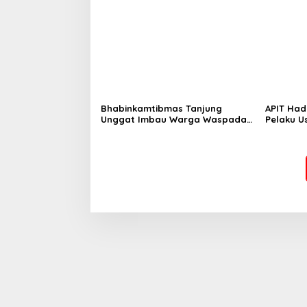
Berlangs
Humanis
Bhabinkamtibmas Tanjung
APIT Had
Unggat Imbau Warga Waspada
Pelaku U
Karhutla dan Dampak El Nino
Kesejaht
Tambela