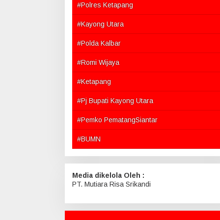
#Polres Ketapang
#Kayong Utara
#Polda Kalbar
#Romi Wijaya
#Ketapang
#Pj Bupati Kayong Utara
#Pemko PematangSiantar
#BUMN
Media dikelola Oleh :
PT. Mutiara Risa Srikandi