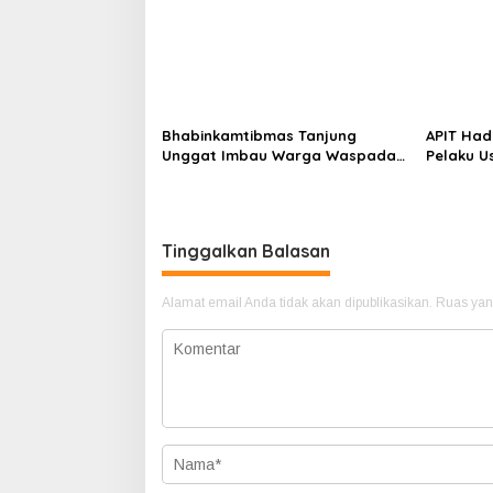
Bhabinkamtibmas Tanjung
APIT Had
Unggat Imbau Warga Waspada
Pelaku U
Karhutla dan Dampak El Nino
Kesejaht
Tambela
Tinggalkan Balasan
Alamat email Anda tidak akan dipublikasikan.
Ruas yan