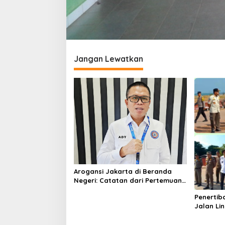
Jangan Lewatkan
Arogansi Jakarta di Beranda
Negeri: Catatan dari Pertemuan
Ketua Umum PWI dan KJK di
Penertib
Batam
Jalan Li
Berlangs
Humanis