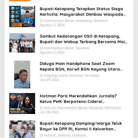
Bupati Ketapang Tetapkan Status Siaga
Karhutla: Masyarakat Diimbau Waspada
Cuaca Ekstrem
Di Kalimantan Barat, Ketapang, Nasional
Agustus 5, 2026
Sambut Kedatangan OSO di Ketapang,
Bupati dan Wabup Terbang Bersama Misi
Keberkahan MTQ XXXIV di Kayong Utara
Di Kalimantan Barat, Nasional
Agustus 2, 2026
Diduga Main Handphone Saat Zoom
Kepala BGN, Korwil BGN Kayong Utara
Terancam Dimutasi ke Papua
Di Kayong Utara, Nasional, Peristiwa
Juli 29, 2026
Hotman Paris Merendahkan Jurnalis?
Ketua PWK: Berpotensi Ciderai
Penghormatan
Di Hukum, Kalimantan Barat, Nasional, Pontianak
Juli 28, 2026
Bupati Ketapang Dampingi Warga Teluk
Bayur ke DPR RI, Komisi II Keluarkan
Rekomendasi Tegas Soal Konflik Lahan PT
Di Hukum, Jakarta, Nasional