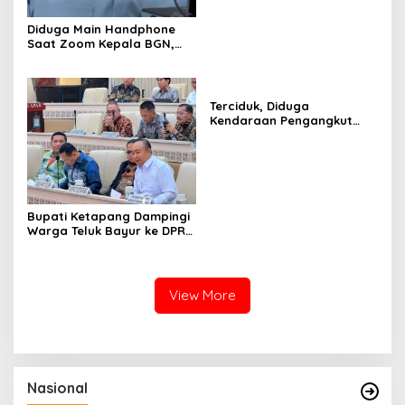
Diduga Main Handphone
Saat Zoom Kepala BGN,
Korwil BGN Kayong Utara
Terancam Dimutasi ke
Papua
Terciduk, Diduga
Kendaraan Pengangkut
CPO Keluar dari Gudang
yang Diduga Tempat
Penampungan CPO
Bupati Ketapang Dampingi
Warga Teluk Bayur ke DPR
RI, Komisi II Keluarkan
Rekomendasi Tegas Soal
Konflik Lahan PT PTS
View More
Nasional