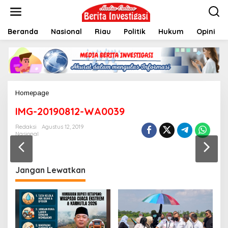
L
e
w
Beranda
Nasional
Riau
Politik
Hukum
Opini
a
t
i
k
e
k
o
Homepage
L
n
a
t
IMG-20190812-WA0039
m
e
p
n
Redaksi
Agustus 12, 2019
i
Nasional
r
a
n
Jangan Lewatkan