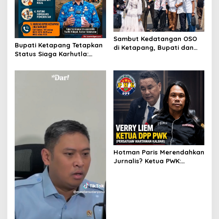
Sambut Kedatangan OSO
Bupati Ketapang Tetapkan
di Ketapang, Bupati dan
Status Siaga Karhutla:
Wabup Terbang Bersama
Masyarakat Diimbau
Misi Keberkahan MTQ XXXIV
Waspada Cuaca Ekstrem
di Kayong Utara
Hotman Paris Merendahkan
Jurnalis? Ketua PWK:
Berpotensi Ciderai
Penghormatan