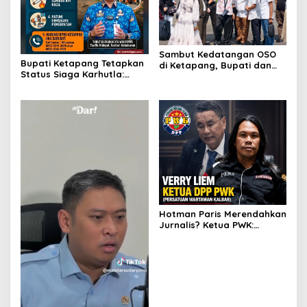
Sambut Kedatangan OSO
Bupati Ketapang Tetapkan
di Ketapang, Bupati dan
Status Siaga Karhutla:
Wabup Terbang Bersama
Masyarakat Diimbau
Misi Keberkahan MTQ XXXIV
Waspada Cuaca Ekstrem
di Kayong Utara
Hotman Paris Merendahkan
Jurnalis? Ketua PWK:
Berpotensi Ciderai
Penghormatan