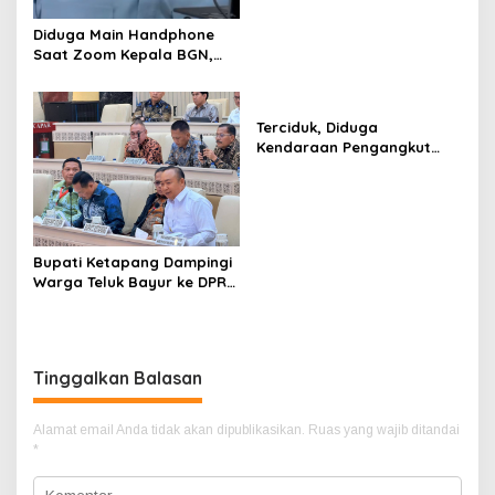
Diduga Main Handphone
Saat Zoom Kepala BGN,
Korwil BGN Kayong Utara
Terancam Dimutasi ke
Papua
Terciduk, Diduga
Kendaraan Pengangkut
CPO Keluar dari Gudang
yang Diduga Tempat
Penampungan CPO
Bupati Ketapang Dampingi
Warga Teluk Bayur ke DPR
RI, Komisi II Keluarkan
Rekomendasi Tegas Soal
Konflik Lahan PT PTS
Tinggalkan Balasan
Alamat email Anda tidak akan dipublikasikan.
Ruas yang wajib ditandai
*