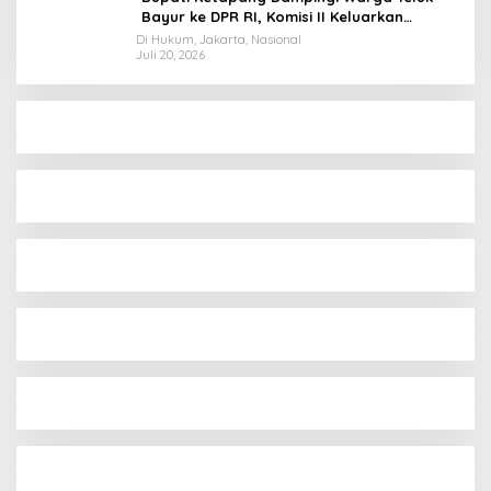
Bayur ke DPR RI, Komisi II Keluarkan
Rekomendasi Tegas Soal Konflik Lahan PT
Di Hukum, Jakarta, Nasional
Juli 20, 2026
PTS