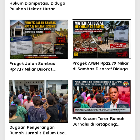
Hukum Diamputasi, Diduga
Puluhan Hektar Hutan
Produksi Dikuasai Pribadi:
Mengapa Negara Diam?
Proyek APBN Rp22,79 Miliar
Proyek Jalan Sambas
di Sambas Disorot! Diduga
Rp17,17 Miliar Disorot,
Pakai Material Ilegal &
Dugaan Ketidaksesuaian
Solar Subsidised
Spesifikasi dan Potensi
Fraud Mencuat
PWK Kecam Teror Rumah
Jurnalis di Ketapang:
Dugaan Penyerangan
Pengerahan Massa Pidana,
Rumah Jurnalis Belum Usai,
Jerat UU Pers!
Klaim Perkara Tuntas