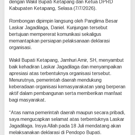
dengan Wakil Bupati Ketapang dan Ketua DPRD
n
t
Kabupaten Ketapang, Selasa (7/7/2026).
o
n
Rombongan dipimpin langsung oleh Panglima Besar
g
Laskar Jagadilaga, Daniel. Kunjungan tersebut
i
bertujuan mempererat komunikasi sekaligus
D
u
memantapkan persiapan pelaksanaan deklarasi
k
organisasi.
u
n
Wakil Bupati Ketapang, Jamhuri Amir, SH, menyambut
g
baik kehadiran Laskar Jagadilaga dan menyampaikan
a
n
apresiasi atas terbentuknya organisasi tersebut.
W
Menurutnya, pemerintah daerah mendukung
a
keberadaan organisasi kemasyarakatan yang berperan
k
aktif dalam pembangunan serta memberikan manfaat
i
bagi masyarakat.
l
B
u
“Atas nama pemerintah daerah maupun secara pribadi,
p
saya mengucapkan selamat atas terbentuknya Laskar
a
Jagadilaga. Insya Allah pada 18 Juli mendatang akan
t
melaksanakan deklarasi di Pendopo Bupati.
i