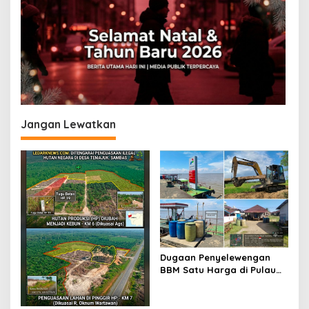
i
p
o
s
Jangan Lewatkan
Dugaan Penyelewengan
BBM Satu Harga di Pulau
Maya: Dijual di Atas HET
hingga Disinyalir Masuk
Industri