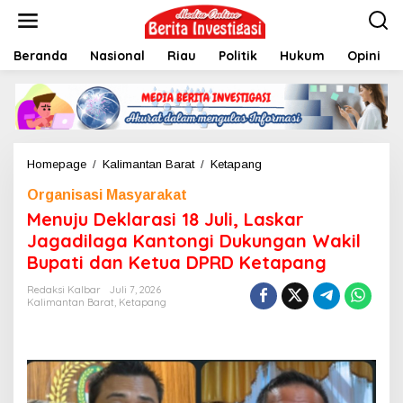
L
e
w
Beranda
Nasional
Riau
Politik
Hukum
Opini
a
t
i
k
e
k
o
Homepage
/
Kalimantan Barat
/
Ketapang
M
n
e
t
Organisasi Masyarakat
n
e
u
Menuju Deklarasi 18 Juli, Laskar
n
j
Jagadilaga Kantongi Dukungan Wakil
u
Bupati dan Ketua DPRD Ketapang
D
e
Redaksi Kalbar
Juli 7, 2026
k
Kalimantan Barat
,
Ketapang
l
a
r
a
s
i