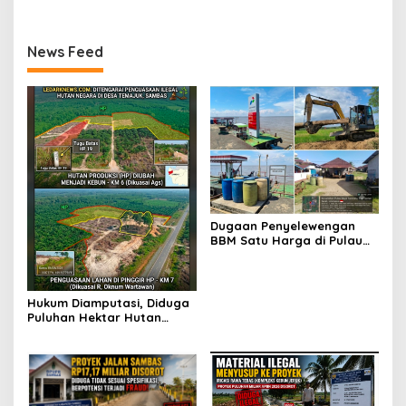
News Feed
Dugaan Penyelewengan
BBM Satu Harga di Pulau
Maya: Dijual di Atas HET
hingga Disinyalir Masuk
Industri
Hukum Diamputasi, Diduga
Puluhan Hektar Hutan
Produksi Dikuasai Pribadi:
Mengapa Negara Diam?