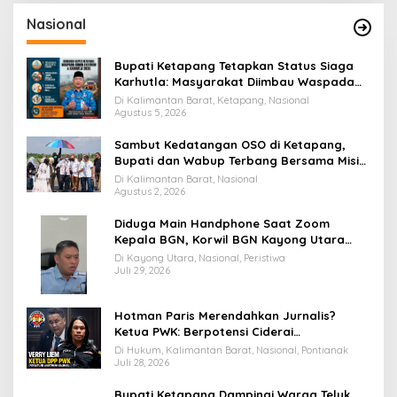
Nasional
Bupati Ketapang Tetapkan Status Siaga
Karhutla: Masyarakat Diimbau Waspada
Cuaca Ekstrem
Di Kalimantan Barat, Ketapang, Nasional
Agustus 5, 2026
Sambut Kedatangan OSO di Ketapang,
Bupati dan Wabup Terbang Bersama Misi
Keberkahan MTQ XXXIV di Kayong Utara
Di Kalimantan Barat, Nasional
Agustus 2, 2026
Diduga Main Handphone Saat Zoom
Kepala BGN, Korwil BGN Kayong Utara
Terancam Dimutasi ke Papua
Di Kayong Utara, Nasional, Peristiwa
Juli 29, 2026
Hotman Paris Merendahkan Jurnalis?
Ketua PWK: Berpotensi Ciderai
Penghormatan
Di Hukum, Kalimantan Barat, Nasional, Pontianak
Juli 28, 2026
Bupati Ketapang Dampingi Warga Teluk