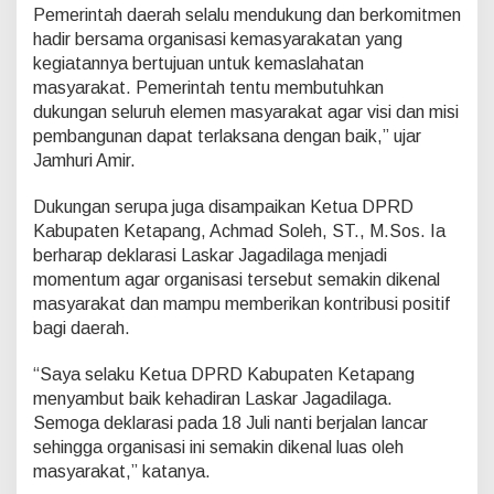
d
Pemerintah daerah selalu mendukung dan berkomitmen
a
hadir bersama organisasi kemasyarakatan yang
n
kegiatannya bertujuan untuk kemaslahatan
K
masyarakat. Pemerintah tentu membutuhkan
e
t
dukungan seluruh elemen masyarakat agar visi dan misi
u
pembangunan dapat terlaksana dengan baik,” ujar
a
Jamhuri Amir.
D
P
Dukungan serupa juga disampaikan Ketua DPRD
R
D
Kabupaten Ketapang, Achmad Soleh, ST., M.Sos. Ia
K
berharap deklarasi Laskar Jagadilaga menjadi
e
momentum agar organisasi tersebut semakin dikenal
t
masyarakat dan mampu memberikan kontribusi positif
a
bagi daerah.
p
a
n
“Saya selaku Ketua DPRD Kabupaten Ketapang
g
menyambut baik kehadiran Laskar Jagadilaga.
Semoga deklarasi pada 18 Juli nanti berjalan lancar
sehingga organisasi ini semakin dikenal luas oleh
masyarakat,” katanya.