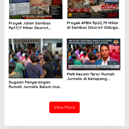
Proyek APBN Rp22,79 Miliar
Proyek Jalan Sambas
di Sambas Disorot! Diduga
Rp17,17 Miliar Disorot,
Pakai Material Ilegal &
Dugaan Ketidaksesuaian
Solar Subsidised
Spesifikasi dan Potensi
Fraud Mencuat
PWK Kecam Teror Rumah
Jurnalis di Ketapang:
Dugaan Penyerangan
Pengerahan Massa Pidana,
Rumah Jurnalis Belum Usai,
Jerat UU Pers!
Klaim Perkara Tuntas
Adalah Hoax
View More