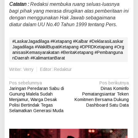
Catatan :
Redaksi membuka ruang seluas-luasnya
bagi pihak yang merasa dirugikan atas pemberitaan ini
dengan menggunakan Hak Jawab sebagaimana
diatur dalam UU No.40 Tahun 1999 tentang Pers.
#LaskarJagadilaga #Ketapang #Kalbar #DeklarasiLaskar
Jagadilaga #WakilBupatiKetapang #DPRDKetapang #Org
anisasiKemasyarakatan #BeritaKetapang #Pembanguna
nDaerah #KalimantanBarat
Writer: Verry
Editor: Redaktur
N
Pos sebelumnya
Pos berikutnya
Jaringan Peredaran Sabu di
Dinas Kominfo
a
Gunung Malela Sudah
Pematangsiantar Teken
v
Menjamur, Warga Desak
Komitmen Bersama Dukung
Polisi Bertindak Tegas
Dashboard Satu Data
i
Selamatkan Generasi Muda
g
a
s