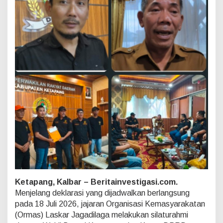
1
8
J
u
l
i
,
L
a
s
k
a
r
J
a
g
a
d
i
l
Ketapang, Kalbar – Beritainvestigasi.com.
a
g
Menjelang deklarasi yang dijadwalkan berlangsung
a
pada 18 Juli 2026, jajaran Organisasi Kemasyarakatan
K
(Ormas) Laskar Jagadilaga melakukan silaturahmi
a