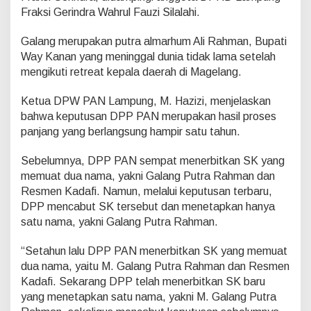
W
Fraksi Gerindra Wahrul Fauzi Silalahi.
a
y
Galang merupakan putra almarhum Ali Rahman, Bupati
K
a
Way Kanan yang meninggal dunia tidak lama setelah
n
mengikuti retreat kepala daerah di Magelang.
a
n
Ketua DPW PAN Lampung, M. Hazizi, menjelaskan
bahwa keputusan DPP PAN merupakan hasil proses
panjang yang berlangsung hampir satu tahun.
Sebelumnya, DPP PAN sempat menerbitkan SK yang
memuat dua nama, yakni Galang Putra Rahman dan
Resmen Kadafi. Namun, melalui keputusan terbaru,
DPP mencabut SK tersebut dan menetapkan hanya
satu nama, yakni Galang Putra Rahman.
“Setahun lalu DPP PAN menerbitkan SK yang memuat
dua nama, yaitu M. Galang Putra Rahman dan Resmen
Kadafi. Sekarang DPP telah menerbitkan SK baru
yang menetapkan satu nama, yakni M. Galang Putra