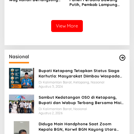
Khidmat, Tunggul Wira
Putih, Pemkab Lampung
Bhakti Ramik Ragom Resmi
Barat Perkuat Dukungan
Beralih
terhadap Program Polri
View More
Nasional
Bupati Ketapang Tetapkan Status Siaga
Karhutla: Masyarakat Diimbau Waspada
Cuaca Ekstrem
Di Kalimantan Barat, Ketapang, Nasional
Agustus 5, 2026
Sambut Kedatangan OSO di Ketapang,
Bupati dan Wabup Terbang Bersama Misi
Keberkahan MTQ XXXIV di Kayong Utara
Di Kalimantan Barat, Nasional
Agustus 2, 2026
Diduga Main Handphone Saat Zoom
Kepala BGN, Korwil BGN Kayong Utara