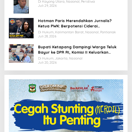
Terancam Dimutasi ke Papua
Di Kayong Utara, Nasional, Peristiwa
Juli 29, 2026
Hotman Paris Merendahkan Jurnalis?
Ketua PWK: Berpotensi Ciderai
Penghormatan
Di Hukum, Kalimantan Barat, Nasional, Pontianak
Juli 28, 2026
Bupati Ketapang Dampingi Warga Teluk
Bayur ke DPR RI, Komisi II Keluarkan
Rekomendasi Tegas Soal Konflik Lahan PT
Di Hukum, Jakarta, Nasional
PTS
Juli 20, 2026