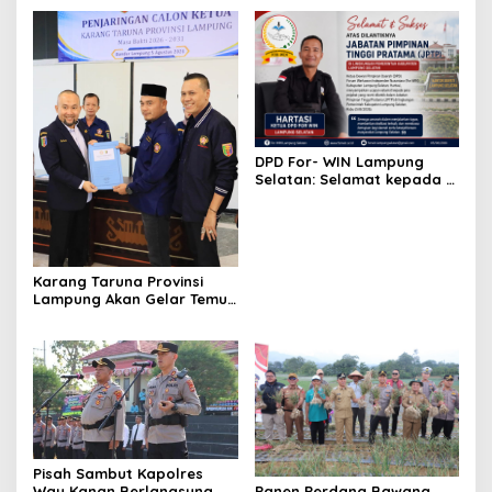
DPD For- WIN Lampung
Selatan: Selamat kepada 12
Pejabat JPTP Lampung
Selatan
Karang Taruna Provinsi
Lampung Akan Gelar Temu
Karya, Ini Jadwalnya
Pisah Sambut Kapolres
Way Kanan Berlangsung
Panen Perdana Bawang