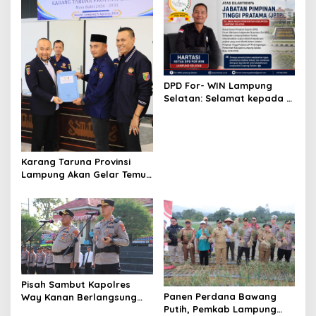
DPD For- WIN Lampung
Selatan: Selamat kepada 12
Pejabat JPTP Lampung
Selatan
Karang Taruna Provinsi
Lampung Akan Gelar Temu
Karya, Ini Jadwalnya
Pisah Sambut Kapolres
Panen Perdana Bawang
Way Kanan Berlangsung
Putih, Pemkab Lampung
Khidmat, Tunggul Wira