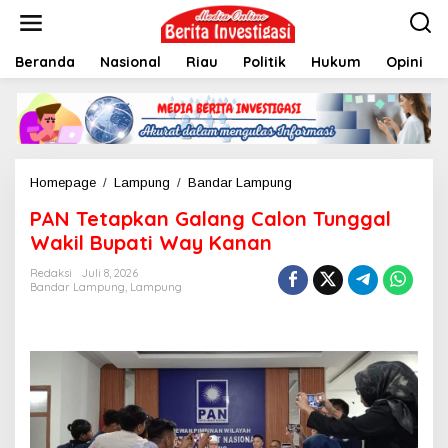
L
e
w
Beranda
Nasional
Riau
Politik
Hukum
Opini
a
t
i
k
e
k
o
Homepage
/
Lampung
/
Bandar Lampung
P
n
A
t
PAN Tetapkan Galang Calon Tunggal
N
e
T
Wakil Bupati Way Kanan
n
e
t
Redaksi
Juli 8, 2026
Bandar Lampung
,
Lampung
a
p
k
a
n
G
a
l
a