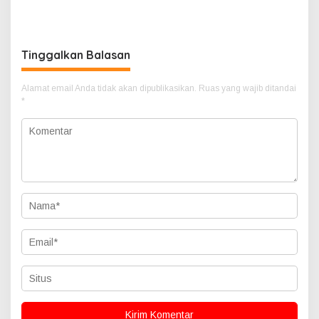
Barat Perkuat Dukungan
Bhakti Ramik Ragom Resmi
terhadap Program Polri
Beralih
Tinggalkan Balasan
Alamat email Anda tidak akan dipublikasikan.
Ruas yang wajib ditandai
*