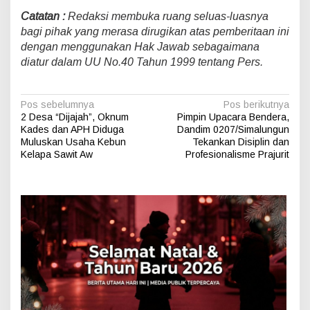
Catatan :
Redaksi membuka ruang seluas-luasnya
bagi pihak yang merasa dirugikan atas pemberitaan ini
dengan menggunakan Hak Jawab sebagaimana
diatur dalam UU No.40 Tahun 1999 tentang Pers.
N
Pos sebelumnya
Pos berikutnya
2 Desa “Dijajah”, Oknum
Pimpin Upacara Bendera,
a
Kades dan APH Diduga
Dandim 0207/Simalungun
v
Muluskan Usaha Kebun
Tekankan Disiplin dan
Kelapa Sawit Aw
Profesionalisme Prajurit
i
g
a
s
i
p
o
s