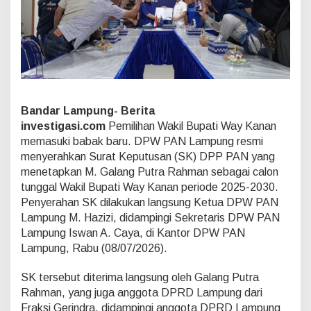
n
g
C
a
l
o
n
T
u
Bandar Lampung- Berita
n
investigasi.com
Pemilihan Wakil Bupati Way Kanan
g
memasuki babak baru. DPW PAN Lampung resmi
g
a
menyerahkan Surat Keputusan (SK) DPP PAN yang
l
menetapkan M. Galang Putra Rahman sebagai calon
W
tunggal Wakil Bupati Way Kanan periode 2025-2030.
a
Penyerahan SK dilakukan langsung Ketua DPW PAN
k
i
Lampung M. Hazizi, didampingi Sekretaris DPW PAN
l
Lampung Iswan A. Caya, di Kantor DPW PAN
B
Lampung, Rabu (08/07/2026).
u
p
SK tersebut diterima langsung oleh Galang Putra
a
t
Rahman, yang juga anggota DPRD Lampung dari
i
Fraksi Gerindra, didampingi anggota DPRD Lampung