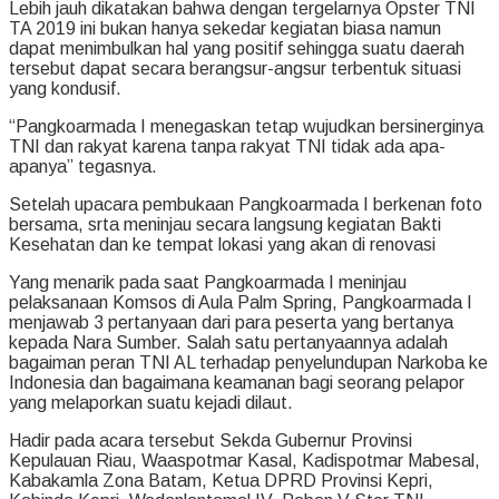
Lebih jauh dikatakan bahwa dengan tergelarnya Opster TNI
TA 2019 ini bukan hanya sekedar kegiatan biasa namun
dapat menimbulkan hal yang positif sehingga suatu daerah
tersebut dapat secara berangsur-angsur terbentuk situasi
yang kondusif.
“Pangkoarmada I menegaskan tetap wujudkan bersinerginya
TNI dan rakyat karena tanpa rakyat TNI tidak ada apa-
apanya” tegasnya.
Setelah upacara pembukaan Pangkoarmada I berkenan foto
bersama, srta meninjau secara langsung kegiatan Bakti
Kesehatan dan ke tempat lokasi yang akan di renovasi
Yang menarik pada saat Pangkoarmada I meninjau
pelaksanaan Komsos di Aula Palm Spring, Pangkoarmada I
menjawab 3 pertanyaan dari para peserta yang bertanya
kepada Nara Sumber. Salah satu pertanyaannya adalah
bagaiman peran TNI AL terhadap penyelundupan Narkoba ke
Indonesia dan bagaimana keamanan bagi seorang pelapor
yang melaporkan suatu kejadi dilaut.
Hadir pada acara tersebut Sekda Gubernur Provinsi
Kepulauan Riau, Waaspotmar Kasal, Kadispotmar Mabesal,
Kabakamla Zona Batam, Ketua DPRD Provinsi Kepri,