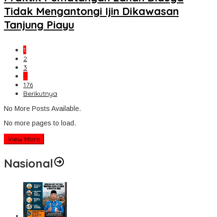
Tidak Mengantongi Ijin Dikawasan
Tanjung Piayu
1
2
3
…
176
Berikutnya
No More Posts Available.
No more pages to load.
View More
Nasional