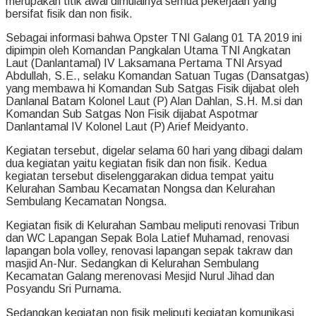
merupakan titik awal dimulainya semua pekerjaan yang
bersifat fisik dan non fisik.
Sebagai informasi bahwa Opster TNI Galang 01 TA 2019 ini
dipimpin oleh Komandan Pangkalan Utama TNI Angkatan
Laut (Danlantamal) IV Laksamana Pertama TNI Arsyad
Abdullah, S.E., selaku Komandan Satuan Tugas (Dansatgas)
yang membawa hi Komandan Sub Satgas Fisik dijabat oleh
Danlanal Batam Kolonel Laut (P) Alan Dahlan, S.H. M.si dan
Komandan Sub Satgas Non Fisik dijabat Aspotmar
Danlantamal IV Kolonel Laut (P) Arief Meidyanto.
Kegiatan tersebut, digelar selama 60 hari yang dibagi dalam
dua kegiatan yaitu kegiatan fisik dan non fisik. Kedua
kegiatan tersebut diselenggarakan didua tempat yaitu
Kelurahan Sambau Kecamatan Nongsa dan Kelurahan
Sembulang Kecamatan Nongsa.
Kegiatan fisik di Kelurahan Sambau meliputi renovasi Tribun
dan WC Lapangan Sepak Bola Latief Muhamad, renovasi
lapangan bola volley, renovasi lapangan sepak takraw dan
masjid An-Nur. Sedangkan di Kelurahan Sembulang
Kecamatan Galang merenovasi Mesjid Nurul Jihad dan
Posyandu Sri Purnama.
Sedangkan kegiatan non fisik meliputi kegiatan komunikasi