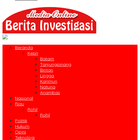
Beranda
Kepri
Batam
Tanjungpinang
Bintan
Lingga
Karimun
Natuna
Anambas
Nasional
Riau
Rohil
Rohil
Politik
Hukum
Opini
Teknologi