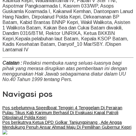
Kabinda Kepri, Wadanlantamal IV, Paban V Ster TNI,
Aspotmar Pangkoarmada I, Kasrem 033/WP, Asops
Guskamla Koarmada I, Kakanwil Kemhan, Dantonpam Lanud
Hang Nadim, Dirpolairud Polda Kepri, Dirkeamanan BP
Batam, Kabid Brantas BNNP Kepri, Wakil Walikota, Asisten
1 Walikota Batam, Kakan Bea dan Cukai Batam diwakili,
Dandim 0316/BTM, Rektor UNRIKA, Ketua BKKBN
Kepri,Kepala pelabuhan laut Batam, Kepala KSOP Batam,
Kadis Kesehatan Batam, Danyoif_10 Mar/SBY. /Dispen
Lantamal IV
Catatan :
Redaksi membuka ruang seluas-luasnya bagi
pihak yang merasa dirugikan atas pemberitaan ini dengan
menggunakan Hak Jawab sebagaimana diatur dalam UU
No.40 Tahun 1999 tentang Pers.
Navigasi pos
Pos sebelumnya
Speedboat Tenggiri 4 Tenggelam Di Perairan
Pulau Tikus Kab Karimum Berhasil Di Evakuasi Kapal Patroli
Ditpolairud Polda Kepri
Pos berikutnya
Ketua DPD Golkar Tanjungpinang , Ade Angga
Mendukung Penuh Ansar Ahmad Maju Di Pemilihan Gubernur Kepri