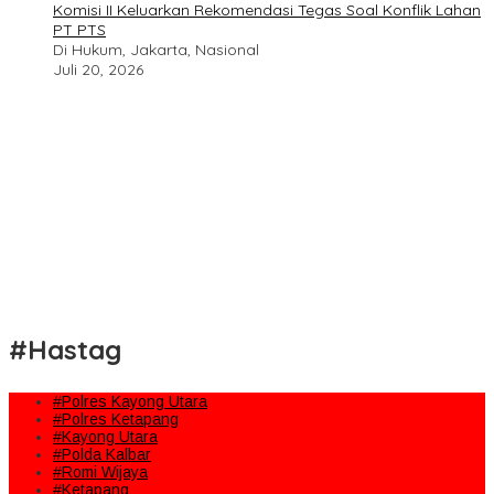
Komisi II Keluarkan Rekomendasi Tegas Soal Konflik Lahan
PT PTS
Di Hukum, Jakarta, Nasional
Juli 20, 2026
#Hastag
#Polres Kayong Utara
#Polres Ketapang
#Kayong Utara
#Polda Kalbar
#Romi Wijaya
#Ketapang