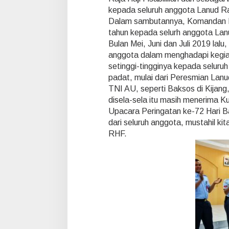
a
kepada seluruh anggota Lanud Raja
k
Dalam sambutannya, Komandan Lan
a
tahun kepada selurh anggota Lanud
n
Bulan Mei, Juni dan Juli 2019 lal
U
l
anggota dalam menghadapi kegiat
a
setinggi-tingginya kepada seluru
n
padat, mulai dari Peresmian Lan
g
TNI AU, seperti Baksos di Kijang
T
disela-sela itu masih menerima K
a
h
Upacara Peringatan ke-72 Hari B
u
dari seluruh anggota, mustahil k
n
RHF.
A
n
g
g
o
t
a
D
a
n
B