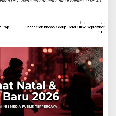
nakan Hak Jawab sebagaimana diatur dalam UU No.40
Pos berikutnya
n Cap
Independennews Group Gelar UKW September
2019