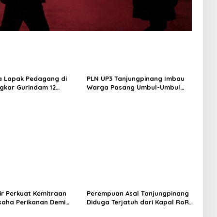
a Lapak Pedagang di
PLN UP3 Tanjungpinang Imbau
ngkar Gurindam 12
Warga Pasang Umbul-Umbul
ung Tertib, Aman, dan
dengan Aman Jelang HUT ke-81
RI
ir Perkuat Kemitraan
Perempuan Asal Tanjungpinang
saha Perikanan Demi
Diduga Terjatuh dari Kapal RoRo
eraan Masyarakat
dalam Perjalanan ke Tambelan