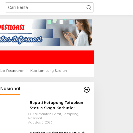
Kab. Pesawaran
Kab. Lampung Selatan
Nasional
Bupati Ketapang Tetapkan
Status Siaga Karhutla:
Masyarakat Diimbau
Di Kalimantan Barat, Ketapang,
Nasional
Waspada Cuaca Ekstrem
Agustus 5, 2026