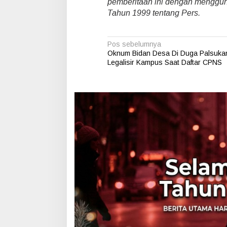
pemberitaan ini dengan menggu
Tahun 1999 tentang Pers.
N
Pos sebelumnya
Oknum Bidan Desa Di Duga Palsuka
a
Legalisir Kampus Saat Daftar CPNS
v
i
g
a
s
i
p
o
s