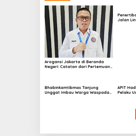
Penertib
Jalan Li
Berlangs
Humanis
Arogansi Jakarta di Beranda
Negeri: Catatan dari Pertemuan
Ketua Umum PWI dan KJK di
Batam
Bhabinkamtibmas Tanjung
APIT Had
Unggat Imbau Warga Waspada
Pelaku U
Karhutla dan Dampak El Nino
Kesejaht
Tambela