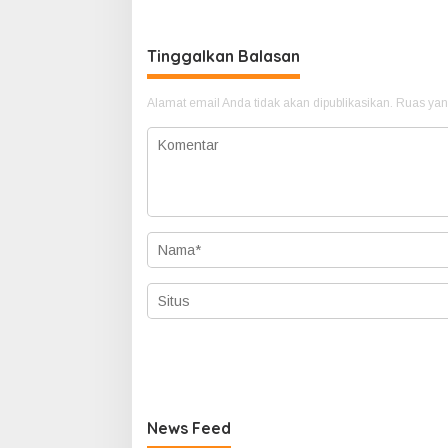
Tambela
Tinggalkan Balasan
Alamat email Anda tidak akan dipublikasikan.
Ruas yan
News Feed