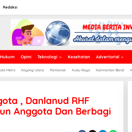
Redaksi
Hukum
Opini
Teknologi
Kesehatan
Advertorial
ota Metro
Kayong Utara
Pontianak
Kubu Raya
Kalimantan Barat
gota , Danlanud RHF
un Anggota Dan Berbagi