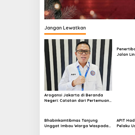
Jangan Lewatkan
Penertib
Jalan Li
Berlangs
Humanis
Arogansi Jakarta di Beranda
Negeri: Catatan dari Pertemuan
Ketua Umum PWI dan KJK di
Batam
Bhabinkamtibmas Tanjung
APIT Had
Unggat Imbau Warga Waspada
Pelaku U
Karhutla dan Dampak El Nino
Kesejaht