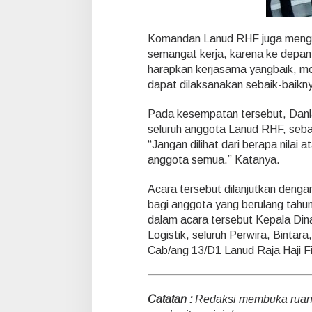
e
r
b
Komandan Lanud RHF juga mengha
a
semangat kerja, karena ke depan
g
harapkan kerjasama yangbaik, mot
i
dapat dilaksanakan sebaik-baikny
B
i
n
Pada kesempatan tersebut, Dan
g
seluruh anggota Lanud RHF, seba
k
“Jangan dilihat dari berapa nilai
i
anggota semua.” Katanya.
s
a
n
Acara tersebut dilanjutkan denga
bagi anggota yang berulang tahun
dalam acara tersebut Kepala Din
Logistik, seluruh Perwira, Binta
Cab/ang 13/D1 Lanud Raja Haji Fis
Catatan :
Redaksi membuka ruang 