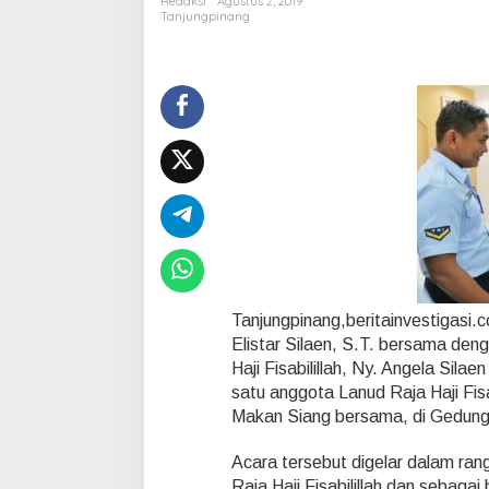
Redaksi
Agustus 2, 2019
g
Tanjungpinang
a
n
A
n
g
g
o
t
a
,
D
a
n
l
a
Tanjungpinang,beritainvestigasi.c
n
Elistar Silaen, S.T. bersama de
u
Haji Fisabilillah, Ny. Angela Sil
d
R
satu anggota Lanud Raja Haji Fis
H
Makan Siang bersama, di Gedung Di
F
R
Acara tersebut digelar dalam ra
a
Raja Haji Fisabilillah dan sebaga
y