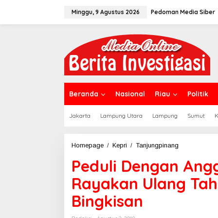
L
Minggu, 9 Agustus 2026
Pedoman Media Siber
e
w
a
t
i
k
e
k
o
n
Beranda
Nasional
Riau
Politik
t
e
Jakarta
Lampung Utara
Lampung
Sumut
K
n
Homepage
/
Kepri
/
Tanjungpinang
P
e
Peduli Dengan Ang
d
u
Rayakan Ulang Tah
l
i
Bingkisan
D
e
n