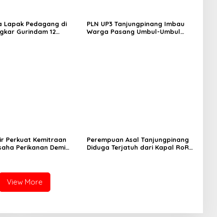
a Lapak Pedagang di
PLN UP3 Tanjungpinang Imbau
ngkar Gurindam 12
Warga Pasang Umbul-Umbul
ung Tertib, Aman, dan
dengan Aman Jelang HUT ke-81
RI
ir Perkuat Kemitraan
Perempuan Asal Tanjungpinang
saha Perikanan Demi
Diduga Terjatuh dari Kapal RoRo
eraan Masyarakat
dalam Perjalanan ke Tambelan
n
View More