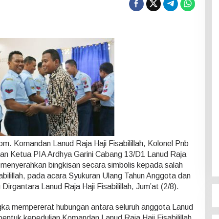
om. Komandan Lanud Raja Haji Fisabilillah, Kolonel Pnb
ngan Ketua PIA Ardhya Garini Cabang 13/D1 Lanud Raja
aen menyerahkan bingkisan secara simbolis kepada salah
abilillah, pada acara Syukuran Ulang Tahun Anggota dan
rgantara Lanud Raja Haji Fisabilillah, Jum’at (2/8).
ngka mempererat hubungan antara seluruh anggota Lanud
i bentuk kepedulian Komandan Lanud Raja Haji Fisabilillah,