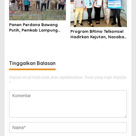
Panen Perdana Bawang
Putih, Pemkab Lampung
Program BRImo Telkomsel
Barat Perkuat Dukungan
Hadirkan Kejutan, Nasabah
terhadap Program Polri
Mesuji Raih Hadiah
Premium
Tinggalkan Balasan
Alamat email Anda tidak akan dipublikasikan.
Ruas yang wajib ditandai
*