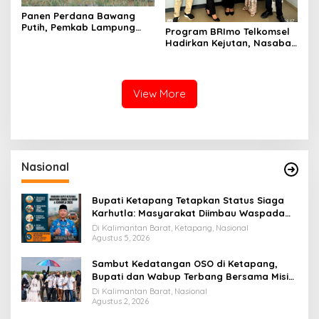
Panen Perdana Bawang
Putih, Pemkab Lampung
Program BRImo Telkomsel
Barat Perkuat Dukungan
Hadirkan Kejutan, Nasabah
terhadap Program Polri
Mesuji Raih Hadiah
Premium
View More
Nasional
Bupati Ketapang Tetapkan Status Siaga
Karhutla: Masyarakat Diimbau Waspada
Cuaca Ekstrem
Di Kalimantan Barat, Ketapang, Nasional
Agustus 5, 2026
Sambut Kedatangan OSO di Ketapang,
Bupati dan Wabup Terbang Bersama Misi
Keberkahan MTQ XXXIV di Kayong Utara
Di Kalimantan Barat, Nasional
Agustus 2, 2026