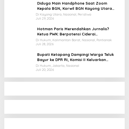
Diduga Main Handphone Saat Zoom
Kepala BGN, Korwil BGN Kayong Utara
Terancam Dimutasi ke Papua
Di Kayong Utara, Nasional, Peristiwa
Juli 29, 2026
Hotman Paris Merendahkan Jurnalis?
Ketua PWK: Berpotensi Ciderai
Penghormatan
Di Hukum, Kalimantan Barat, Nasional, Pontianak
Juli 28, 2026
Bupati Ketapang Dampingi Warga Teluk
Bayur ke DPR RI, Komisi II Keluarkan
Rekomendasi Tegas Soal Konflik Lahan PT
Di Hukum, Jakarta, Nasional
Juli 20, 2026
PTS