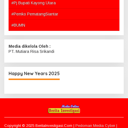
#Pj Bupati Kayong Utara
#Pemko PematangSiantar
#BUMN
Media dikelola Oleh :
PT. Mutiara Risa Srikandi
Happy New Years 2025
Copyright © 2025 BeritaInvestigasi.Com |
Pedoman Media Cyber |