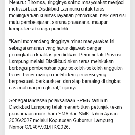
Menurut Thomas, tingginya animo masyarakat menjadi
t
K
motivasi bagi Disdikbud Lampung untuk terus
e
meningkatkan kualitas layanan pendidikan, baik dari sisi
p
mutu pembelajaran, sarana prasarana, maupun
e
kompetensi tenaga pendidik.
r
c
a
“Kami memandang tingginya minat masyarakat ini
y
sebagai amanah yang harus dijawab dengan
a
peningkatan kualitas pendidikan. Pemerintah Provinsi
a
Lampung melalui Disdikbud akan terus melakukan
n
P
berbagai pembenahan agar sekolah-sekolah unggulan
u
benar-benar mampu melahirkan generasi yang
b
berprestasi, berkarakter, dan siap bersaing di tingkat
l
nasional maupun global,” ujarnya.
i
k
M
Sebagai landasan pelaksanaan SPMB tahun ini,
e
Disdikbud Lampung telah menerbitkan petunjuk teknis
n
penerimaan murid baru SMA dan SMK Tahun Ajaran
i
2026/2027 melalui Keputusan Gubernur Lampung
n
Nomor G/148/V.01/HK/2026.
g
k