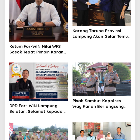
Karang Taruna Provinsi
Lampung Akan Gelar Temu
Karya, Ini Jadwalnya
Ketum For-WIN Nilai WFS
Sosok Tepat Pimpin Karang
Taruna Lampung:
Pisah Sambut Kapolres
DPD For- WIN Lampung
Way Kanan Berlangsung
Selatan: Selamat kepada 12
Khidmat, Tunggul Wira
Pejabat JPTP Lampung
Bhakti Ramik Ragom Resmi
Selatan
Beralih