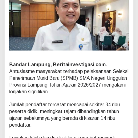
A
U
n
g
g
u
l
a
n
L
a
m
Bandar Lampung, Beritainvestigasi.com.
p
Antusiasme masyarakat terhadap pelaksanaan Seleksi
u
Penerimaan Murid Baru (SPMB) SMA Negeri Unggulan
n
g
Provinsi Lampung Tahun Ajaran 2026/2027 mengalami
M
lonjakan signifikan.
e
l
Jumlah pendaftar tercatat mencapai sekitar 34 ribu
o
peserta didik, meningkat tajam dibandingkan tahun
n
j
ajaran sebelumnya yang berada di kisaran 14 ribu
a
pendaftar.
k
J
Lonjakan lebih dari dua kali lipat tersebut menjadi