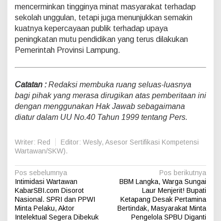
mencerminkan tingginya minat masyarakat terhadap
sekolah unggulan, tetapi juga menunjukkan semakin
kuatnya kepercayaan publik terhadap upaya
peningkatan mutu pendidikan yang terus dilakukan
Pemerintah Provinsi Lampung.
Catatan :
Redaksi membuka ruang seluas-luasnya
bagi pihak yang merasa dirugikan atas pemberitaan ini
dengan menggunakan Hak Jawab sebagaimana
diatur dalam UU No.40 Tahun 1999 tentang Pers.
Writer: Red
Editor: Wesly, Asesor Sertifikasi Kompetensi
Wartawan/SKW).
N
Pos sebelumnya
Pos berikutnya
Intimidasi Wartawan
BBM Langka, Warga Sungai
a
KabarSBI.com Disorot
Laur Menjerit! Bupati
v
Nasional. SPRI dan PPWI
Ketapang Desak Pertamina
Minta Pelaku, Aktor
Bertindak, Masyarakat Minta
i
Intelektual Segera Dibekuk
Pengelola SPBU Diganti