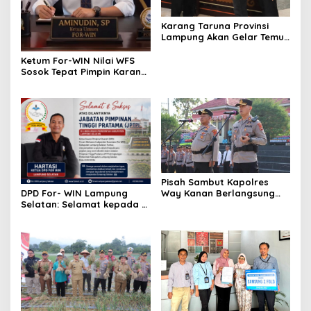
Karang Taruna Provinsi
Lampung Akan Gelar Temu
Karya, Ini Jadwalnya
Ketum For-WIN Nilai WFS
Sosok Tepat Pimpin Karang
Taruna Lampung:
Pisah Sambut Kapolres
Way Kanan Berlangsung
DPD For- WIN Lampung
Khidmat, Tunggul Wira
Selatan: Selamat kepada 12
Bhakti Ramik Ragom Resmi
Pejabat JPTP Lampung
Beralih
Selatan