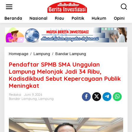
L
e
w
Beranda
Nasional
Riau
Politik
Hukum
Opini
a
t
i
k
e
k
o
Homepage
/
Lampung
/
Bandar Lampung
P
n
e
t
Pendaftar SPMB SMA Unggulan
n
e
d
Lampung Melonjak Jadi 34 Ribu,
n
a
Kadisdikbud Sebut Kepercayaan Publik
f
Meningkat
t
a
Redaksi
Juni 9, 2026
r
Bandar Lampung
,
Lampung
S
P
M
B
S
M