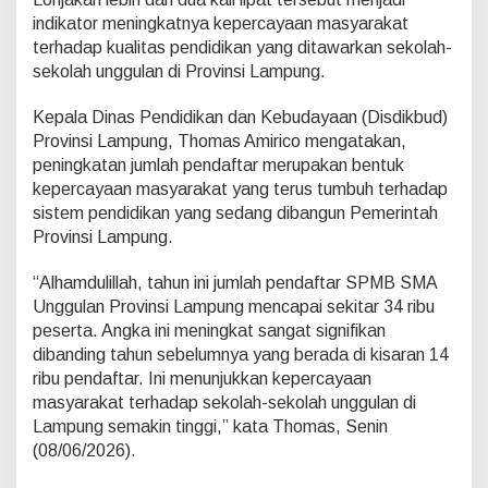
a
indikator meningkatnya kepercayaan masyarakat
d
i
terhadap kualitas pendidikan yang ditawarkan sekolah-
3
sekolah unggulan di Provinsi Lampung.
4
R
Kepala Dinas Pendidikan dan Kebudayaan (Disdikbud)
i
Provinsi Lampung, Thomas Amirico mengatakan,
b
u
peningkatan jumlah pendaftar merupakan bentuk
,
kepercayaan masyarakat yang terus tumbuh terhadap
K
sistem pendidikan yang sedang dibangun Pemerintah
a
Provinsi Lampung.
d
i
s
“Alhamdulillah, tahun ini jumlah pendaftar SPMB SMA
d
Unggulan Provinsi Lampung mencapai sekitar 34 ribu
i
peserta. Angka ini meningkat sangat signifikan
k
dibanding tahun sebelumnya yang berada di kisaran 14
b
ribu pendaftar. Ini menunjukkan kepercayaan
u
d
masyarakat terhadap sekolah-sekolah unggulan di
S
Lampung semakin tinggi,” kata Thomas, Senin
e
(08/06/2026).
b
u