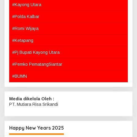
#Kayong Utara
#Polda Kalbar
#Romi Wijaya
#Ketapang
#Pj Bupati Kayong Utara
#Pemko PematangSiantar
#BUMN
Media dikelola Oleh :
PT. Mutiara Risa Srikandi
Happy New Years 2025