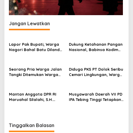
s
Jangan Lewatkan
Lapor Pak Bupati, Warga
Dukung Ketahanan Pangan
Nagori Bahal Batu Dilanda
Nasional, Babinsa Kodim
Asap dan Debu Diduga
0207/Simalungun Terjun
Kuat Berasal dari PKS PT
Langsung Dampingi Petani
Dolok Saribu
Cabai Kendalikan Hama
Seorang Pria Warga Jalan
Diduga PKS PT Dolok Seribu
Tangki Ditemukan Warga
Cemari Lingkungan, Warga
Terbaring Dipinggir Jalan
Sekitar Bahal Batu
Dengan Kondisi Tak
Mengaku Hidup dalam
Bernyawa
Kepungan Asap dan Abu
Mantan Anggota DPR RI
Musyawarah Daerah VII PD
Maruahal Silalahi, S.H.
IPA Tebing Tinggi Tetapkan
Wafat di Usia 78 Tahun,
Ketua Umum Baru Periode
Dimakamkan di Tiga Bolon
2026–2028
Simalungun
Tinggalkan Balasan