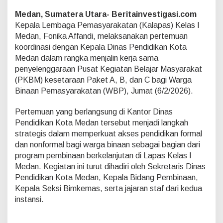
i
P
Medan, Sumatera Utara- Beritainvestigasi.com
e
Kepala Lembaga Pemasyarakatan (Kalapas) Kelas I
n
Medan, Fonika Affandi, melaksanakan pertemuan
d
koordinasi dengan Kepala Dinas Pendidikan Kota
i
d
Medan dalam rangka menjalin kerja sama
i
penyelenggaraan Pusat Kegiatan Belajar Masyarakat
k
(PKBM) kesetaraan Paket A, B, dan C bagi Warga
a
Binaan Pemasyarakatan (WBP), Jumat (6/2/2026).
n
W
a
Pertemuan yang berlangsung di Kantor Dinas
r
Pendidikan Kota Medan tersebut menjadi langkah
g
strategis dalam memperkuat akses pendidikan formal
a
dan nonformal bagi warga binaan sebagai bagian dari
B
i
program pembinaan berkelanjutan di Lapas Kelas I
n
Medan. Kegiatan ini turut dihadiri oleh Sekretaris Dinas
a
Pendidikan Kota Medan, Kepala Bidang Pembinaan,
a
Kepala Seksi Bimkemas, serta jajaran staf dari kedua
n
instansi.
,
K
a