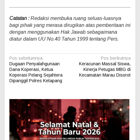
n
K
o
Catatan :
Redaksi membuka ruang seluas-luasnya
t
bagi pihak yang merasa dirugikan atas pemberitaan ini
a
M
dengan menggunakan Hak Jawab sebagaimana
e
diatur dalam UU No.40 Tahun 1999 tentang Pers.
d
a
n
N
Pos sebelumnya
Pos berikutnya
Dugaan Penyalahgunaan
Keracunan Massal Siswa,
a
Dana Koperasi, Ketua
Kinerja Petugas MBG di
v
Koperasi Pelang Sejahtera
Kecamatan Marau Disorot
Dipanggil Polres Ketapang
i
g
a
s
i
p
o