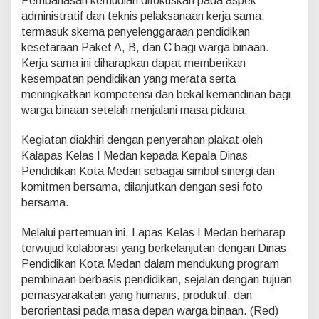
Pembahasan kemudian difokuskan pada aspek
a
administratif dan teknis pelaksanaan kerja sama,
S
termasuk skema penyelenggaraan pendidikan
a
m
kesetaraan Paket A, B, dan C bagi warga binaan.
a
Kerja sama ini diharapkan dapat memberikan
d
kesempatan pendidikan yang merata serta
e
meningkatkan kompetensi dan bekal kemandirian bagi
n
g
warga binaan setelah menjalani masa pidana.
a
n
Kegiatan diakhiri dengan penyerahan plakat oleh
D
Kalapas Kelas I Medan kepada Kepala Dinas
i
Pendidikan Kota Medan sebagai simbol sinergi dan
n
a
komitmen bersama, dilanjutkan dengan sesi foto
s
bersama.
P
e
Melalui pertemuan ini, Lapas Kelas I Medan berharap
n
terwujud kolaborasi yang berkelanjutan dengan Dinas
d
i
Pendidikan Kota Medan dalam mendukung program
d
pembinaan berbasis pendidikan, sejalan dengan tujuan
i
pemasyarakatan yang humanis, produktif, dan
k
berorientasi pada masa depan warga binaan. (Red)
a