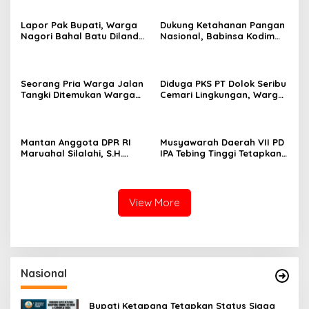
Lapor Pak Bupati, Warga
Dukung Ketahanan Pangan
Nagori Bahal Batu Dilanda
Nasional, Babinsa Kodim
Asap dan Debu Diduga
0207/Simalungun Terjun
Kuat Berasal dari PKS PT
Langsung Dampingi Petani
Dolok Saribu
Cabai Kendalikan Hama
Seorang Pria Warga Jalan
Diduga PKS PT Dolok Seribu
Tangki Ditemukan Warga
Cemari Lingkungan, Warga
Terbaring Dipinggir Jalan
Sekitar Bahal Batu
Dengan Kondisi Tak
Mengaku Hidup dalam
Bernyawa
Kepungan Asap dan Abu
Mantan Anggota DPR RI
Musyawarah Daerah VII PD
Maruahal Silalahi, S.H.
IPA Tebing Tinggi Tetapkan
Wafat di Usia 78 Tahun,
Ketua Umum Baru Periode
Dimakamkan di Tiga Bolon
2026–2028
Simalungun
View More
Nasional
Bupati Ketapang Tetapkan Status Siaga