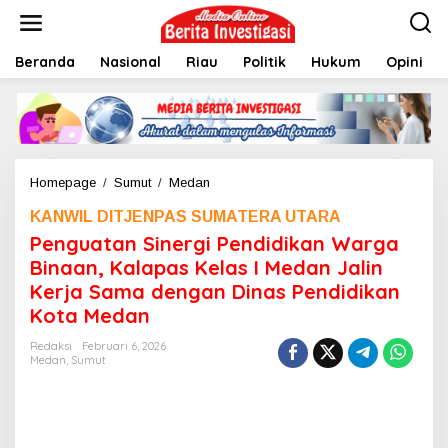
L
e
w
Beranda
Nasional
Riau
Politik
Hukum
Opini
a
t
i
k
e
k
o
Homepage
/
Sumut
/
Medan
P
n
e
t
KANWIL DITJENPAS SUMATERA UTARA
n
e
g
Penguatan Sinergi Pendidikan Warga
n
u
Binaan, Kalapas Kelas I Medan Jalin
a
Kerja Sama dengan Dinas Pendidikan
t
a
Kota Medan
n
S
Redaksi
Februari 6, 2026
Medan
,
Sumut
i
n
e
r
g