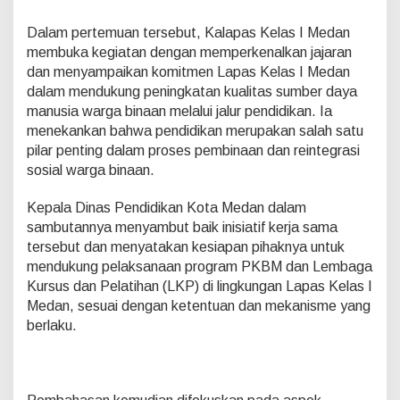
l
a
Dalam pertemuan tersebut, Kalapas Kelas I Medan
p
membuka kegiatan dengan memperkenalkan jajaran
a
s
dan menyampaikan komitmen Lapas Kelas I Medan
K
dalam mendukung peningkatan kualitas sumber daya
e
manusia warga binaan melalui jalur pendidikan. Ia
l
menekankan bahwa pendidikan merupakan salah satu
a
pilar penting dalam proses pembinaan dan reintegrasi
s
I
sosial warga binaan.
M
e
Kepala Dinas Pendidikan Kota Medan dalam
d
sambutannya menyambut baik inisiatif kerja sama
a
tersebut dan menyatakan kesiapan pihaknya untuk
n
J
mendukung pelaksanaan program PKBM dan Lembaga
a
Kursus dan Pelatihan (LKP) di lingkungan Lapas Kelas I
l
Medan, sesuai dengan ketentuan dan mekanisme yang
i
berlaku.
n
K
e
r
j