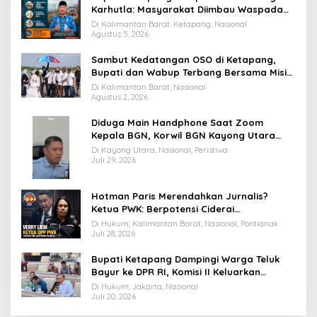
Karhutla: Masyarakat Diimbau Waspada
Cuaca Ekstrem
Di Kalimantan Barat, Ketapang, Nasional
Agustus 5, 2026
Sambut Kedatangan OSO di Ketapang,
Bupati dan Wabup Terbang Bersama Misi
Keberkahan MTQ XXXIV di Kayong Utara
Di Kalimantan Barat, Nasional
Agustus 2, 2026
Diduga Main Handphone Saat Zoom
Kepala BGN, Korwil BGN Kayong Utara
Terancam Dimutasi ke Papua
Di Kayong Utara, Nasional, Peristiwa
Juli 29, 2026
Hotman Paris Merendahkan Jurnalis?
Ketua PWK: Berpotensi Ciderai
Penghormatan
Di Hukum, Kalimantan Barat, Nasional, Pontianak
Juli 28, 2026
Bupati Ketapang Dampingi Warga Teluk
Bayur ke DPR RI, Komisi II Keluarkan
Rekomendasi Tegas Soal Konflik Lahan PT
Di Hukum, Jakarta, Nasional
PTS
Juli 20, 2026