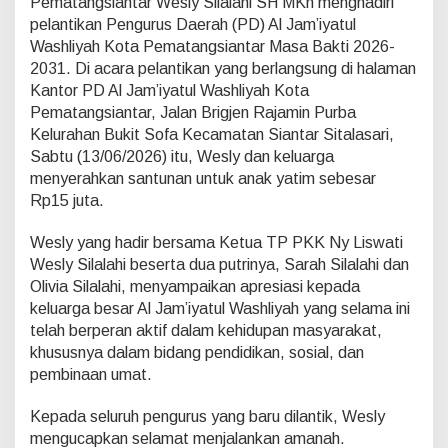
Pematangsiantar Wesly Silalahi SH MKn menghadiri
a
s
pelantikan Pengurus Daerah (PD) Al Jam’iyatul
h
Washliyah Kota Pematangsiantar Masa Bakti 2026-
l
2031. Di acara pelantikan yang berlangsung di halaman
i
Kantor PD Al Jam’iyatul Washliyah Kota
y
Pematangsiantar, Jalan Brigjen Rajamin Purba
a
h
Kelurahan Bukit Sofa Kecamatan Siantar Sitalasari,
D
Sabtu (13/06/2026) itu, Wesly dan keluarga
i
menyerahkan santunan untuk anak yatim sebesar
l
Rp15 juta.
a
n
t
Wesly yang hadir bersama Ketua TP PKK Ny Liswati
i
Wesly Silalahi beserta dua putrinya, Sarah Silalahi dan
k
Olivia Silalahi, menyampaikan apresiasi kepada
,
keluarga besar Al Jam’iyatul Washliyah yang selama ini
W
e
telah berperan aktif dalam kehidupan masyarakat,
s
khususnya dalam bidang pendidikan, sosial, dan
l
pembinaan umat.
y
T
Kepada seluruh pengurus yang baru dilantik, Wesly
e
k
mengucapkan selamat menjalankan amanah.