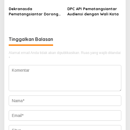
Dekranasda
DPC API Pematangsiantar
Pematangsiantar Dorong
Audiensi dengan Wali Kota
Generasi Muda Lestarikan
Budaya Simalungun Lewat
Fashion Show
Tinggalkan Balasan
Alamat email Anda tidak akan dipublikasikan.
Ruas yang wajib ditandai
*