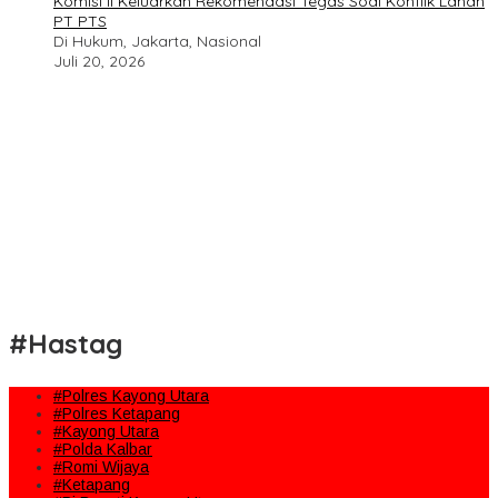
Komisi II Keluarkan Rekomendasi Tegas Soal Konflik Lahan
PT PTS
Di Hukum, Jakarta, Nasional
Juli 20, 2026
#Hastag
#Polres Kayong Utara
#Polres Ketapang
#Kayong Utara
#Polda Kalbar
#Romi Wijaya
#Ketapang