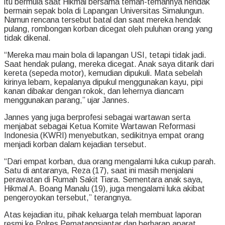
itu bermula saat Hikmal bersama teman-temannya hendak
bermain sepak bola di Lapangan Universitas Simalungun.
Namun rencana tersebut batal dan saat mereka hendak
pulang, rombongan korban dicegat oleh puluhan orang yang
tidak dikenal.
“Mereka mau main bola di lapangan USI, tetapi tidak jadi.
Saat hendak pulang, mereka dicegat. Anak saya ditarik dari
kereta (sepeda motor), kemudian dipukuli. Mata sebelah
kirinya lebam, kepalanya dipukul menggunakan kayu, pipi
kanan dibakar dengan rokok, dan lehernya diancam
menggunakan parang,” ujar Jannes.
Jannes yang juga berprofesi sebagai wartawan serta
menjabat sebagai Ketua Komite Wartawan Reformasi
Indonesia (KWRI) menyebutkan, sedikitnya empat orang
menjadi korban dalam kejadian tersebut.
“Dari empat korban, dua orang mengalami luka cukup parah.
Satu di antaranya, Reza (17), saat ini masih menjalani
perawatan di Rumah Sakit Tiara. Sementara anak saya,
Hikmal A. Boang Manalu (19), juga mengalami luka akibat
pengeroyokan tersebut,” terangnya.
Atas kejadian itu, pihak keluarga telah membuat laporan
resmi ke Polres Pematangsiantar dan berharap aparat