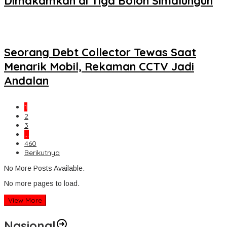
Dimakamkan di Tiga Bolon Simalungun
Seorang Debt Collector Tewas Saat
Menarik Mobil, Rekaman CCTV Jadi
Andalan
1
2
3
…
460
Berikutnya
No More Posts Available.
No more pages to load.
View More
Nasional