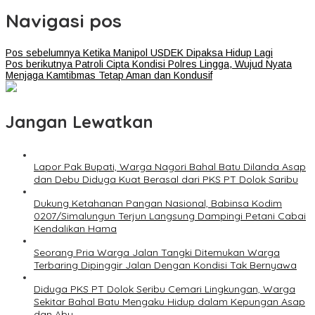
Navigasi pos
Pos sebelumnya
Ketika Manipol USDEK Dipaksa Hidup Lagi
Pos berikutnya
Patroli Cipta Kondisi Polres Lingga, Wujud Nyata
Menjaga Kamtibmas Tetap Aman dan Kondusif
Jangan Lewatkan
Lapor Pak Bupati, Warga Nagori Bahal Batu Dilanda Asap
dan Debu Diduga Kuat Berasal dari PKS PT Dolok Saribu
Dukung Ketahanan Pangan Nasional, Babinsa Kodim
0207/Simalungun Terjun Langsung Dampingi Petani Cabai
Kendalikan Hama
Seorang Pria Warga Jalan Tangki Ditemukan Warga
Terbaring Dipinggir Jalan Dengan Kondisi Tak Bernyawa
Diduga PKS PT Dolok Seribu Cemari Lingkungan, Warga
Sekitar Bahal Batu Mengaku Hidup dalam Kepungan Asap
dan Abu