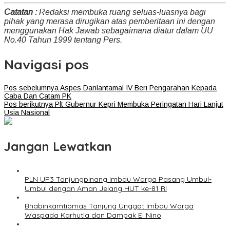
Catatan :
Redaksi membuka ruang seluas-luasnya bagi
pihak yang merasa dirugikan atas pemberitaan ini dengan
menggunakan Hak Jawab sebagaimana diatur dalam UU
No.40 Tahun 1999 tentang Pers.
Navigasi pos
Pos sebelumnya
Aspes Danlantamal IV Beri Pengarahan Kepada
Caba Dan Catam PK
Pos berikutnya
Plt Gubernur Kepri Membuka Peringatan Hari Lanjut
Usia Nasional
Jangan Lewatkan
PLN UP3 Tanjungpinang Imbau Warga Pasang Umbul-
Umbul dengan Aman Jelang HUT ke-81 RI
Bhabinkamtibmas Tanjung Unggat Imbau Warga
Waspada Karhutla dan Dampak El Nino