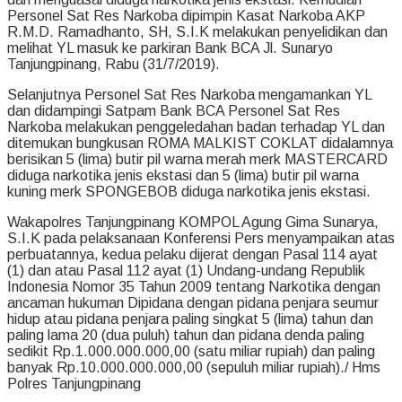
Personel Sat Res Narkoba dipimpin Kasat Narkoba AKP
R.M.D. Ramadhanto, SH, S.I.K melakukan penyelidikan dan
melihat YL masuk ke parkiran Bank BCA Jl. Sunaryo
Tanjungpinang, Rabu (31/7/2019).
Selanjutnya Personel Sat Res Narkoba mengamankan YL
dan didampingi Satpam Bank BCA Personel Sat Res
Narkoba melakukan penggeledahan badan terhadap YL dan
ditemukan bungkusan ROMA MALKIST COKLAT didalamnya
berisikan 5 (lima) butir pil warna merah merk MASTERCARD
diduga narkotika jenis ekstasi dan 5 (lima) butir pil warna
kuning merk SPONGEBOB diduga narkotika jenis ekstasi.
Wakapolres Tanjungpinang KOMPOL Agung Gima Sunarya,
S.I.K pada pelaksanaan Konferensi Pers menyampaikan atas
perbuatannya, kedua pelaku dijerat dengan Pasal 114 ayat
(1) dan atau Pasal 112 ayat (1) Undang-undang Republik
Indonesia Nomor 35 Tahun 2009 tentang Narkotika dengan
ancaman hukuman Dipidana dengan pidana penjara seumur
hidup atau pidana penjara paling singkat 5 (lima) tahun dan
paling lama 20 (dua puluh) tahun dan pidana denda paling
sedikit Rp.1.000.000.000,00 (satu miliar rupiah) dan paling
banyak Rp.10.000.000.000,00 (sepuluh miliar rupiah)./ Hms
Polres Tanjungpinang