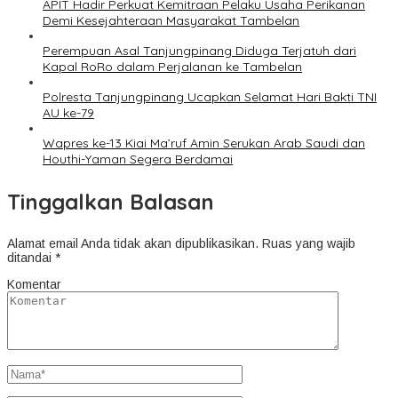
APIT Hadir Perkuat Kemitraan Pelaku Usaha Perikanan
Demi Kesejahteraan Masyarakat Tambelan
Perempuan Asal Tanjungpinang Diduga Terjatuh dari
Kapal RoRo dalam Perjalanan ke Tambelan
Polresta Tanjungpinang Ucapkan Selamat Hari Bakti TNI
AU ke-79
Wapres ke-13 Kiai Ma’ruf Amin Serukan Arab Saudi dan
Houthi-Yaman Segera Berdamai
Tinggalkan Balasan
Alamat email Anda tidak akan dipublikasikan.
Ruas yang wajib
ditandai
*
Komentar