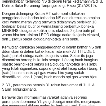
penangkapan terhadap NS di depan teras kediamannya di Jl.
Delima Suka Berenang Tanjungpinang, Rabu (31/7/2019).
Dengan didampingi Ketua RT setempat dilakukan
penggeledahan badan terhadap NS dan ditemukan amplop
kecil warna merah yang ternyata didalamnya berisikan 18
(delapan belas) butir pil warna kuning berbentuk boneka
MINIONS diduga narkotika jenis ekstasi, 2 (dua) butir pil
warna biru bertuliskan LEGO diduga narkotika jenis ekstasi,
dan 1 (satu) paket diduga narkotika jenis sabu.
Kemudian dilakukan penggeledahan di dalam kamar NS dan
ditemukan di dalam kotak kacamata merk ATTITUDE 1
(satu) paket diduga narkotika jenis sabu. Selain itu juga
diamankan barang bukti lain berupa 1 (satu) buah bungkus
plastik bening kecil bekas sisa diduga narkotika jenis sabu
yang telah digunakan, seperangkat alat hisap sabu / bong, 1
(satu) buah mancis api gas warna biru yang sudah
dimodifikasi, dan 1 (satu) buah mancis api gas warna hijau.
2. YL, perempuan berusia 31 tahun beralamat di Jl. H. A.
Salim Tanjungpinang.
Berawal dari informasi masyarakat adanya seorang
perempuan bernama YL yang dicurigai memiliki, menyimpan,
dan menguasai diduga narkotika jenis ekstasi. Kemudian