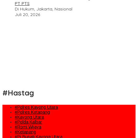
PT PTS
Di Hukum, Jakarta, Nasional
Juli 20, 2026
#Hastag
#Polres Kayong Utara
#Polres Ketapang
#Kayong Utara
#Polda Kalbar
#Romi Wijaya
#Ketapang
#Pj Bupati Kayong Utara