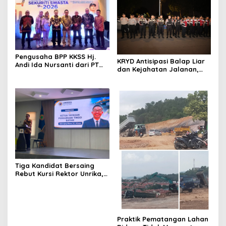
Teladan
Pengusaha BPP KKSS Hj.
KRYD Antisipasi Balap Liar
Andi Ida Nursanti dari PT
dan Kejahatan Jalanan,
KCI Hadiri Malam
Polda Kepri Kerahkan
Penghargaan Pengamanan
Personel Gabungan di Kota
Swasta PIKM 2026 di Kuala
Batam ‎
Lumpur
Tiga Kandidat Bersaing
Rebut Kursi Rektor Unrika,
Pansel Tegaskan Proses
Seleksi Transparan dan
Bebas Intervensi
Praktik Pematangan Lahan