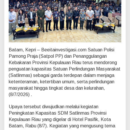
r
o
n
g
P
e
n
g
u
a
Batam, Kepri – Beeitainvestigasi.com Satuan Polisi
t
Pamong Praja (Satpol PP) dan Penanggulangan
a
Kebakaran Provinsi Kepulauan Riau terus mendorong
n
penguatan kapasitas Satuan Perlindungan Masyarakat
K
a
(Satlinmas) sebagai garda terdepan dalam menjaga
p
ketenteraman, ketertiban umum, serta perlindungan
a
masyarakat hingga tingkat desa dan kelurahan,
s
(8/7/2026) .
i
t
a
Upaya tersebut diwujudkan melalui kegiatan
s
Peningkatan Kapasitas SDM Satlinmas Provinsi
S
Kepulauan Riau yang digelar di Hotel Pasifik, Kota
a
Batam, Rabu (8/7). Kegiatan yang mengusung tema
t