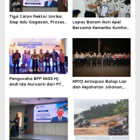
Tiga Calon Rektor Unrika
Lapas Batam Ikuti Apel
Siap Adu Gagasan, Proses
Bersama Kemenko Kumham
Seleksi Dikawal Transparan
Imipas, Dirangkaikan
dan Profesional
dengan Penyerahan
Penghargaan Pegawai
Teladan
Pengusaha BPP KKSS Hj.
KRYD Antisipasi Balap Liar
Andi Ida Nursanti dari PT
dan Kejahatan Jalanan,
KCI Hadiri Malam
Polda Kepri Kerahkan
Penghargaan Pengamanan
Personel Gabungan di Kota
Swasta PIKM 2026 di Kuala
Batam ‎
Lumpur