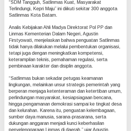
“SDM Tangguh, Satlinmas Kuat, Masyarakat
l
i
Terlindungi, Kepri Maju” ini diikuti sekitar 300 anggota
n
Satlinmas Kota Batam.
m
a
Analis Kebijakan Ahli Madya Direktorat Pol PP dan
s
Linmas Kementerian Dalam Negeri, Agustin
u
n
Firstyowati, menjelaskan bahwa penguatan Satlinmas
t
tidak hanya dilakukan melalui pembentukan organisasi,
u
tetapi juga dengan meningkatkan kompetensi,
k
keterampilan teknis, pemahaman regulasi, serta
P
e
pembinaan karakter dan disiplin anggota.
r
l
“Satlinmas bukan sekadar petugas keamanan
i
lingkungan, melainkan unsur strategis pemerintah yang
n
berperan menjaga ketenteraman dan ketertiban umum,
d
u
perlindungan masyarakat, kesiapsiagaan bencana,
n
hingga pengamanan demokrasi sampai ke tingkat desa
g
dan kelurahan. Karena itu, penguatan kelembagaan,
a
sumber daya manusia, sarana-prasarana, serta
n
dukungan anggaran menjadi kunci keberhasilan
M
a
penyelenggaraan Linmas di daerah,” ujar Agustin.