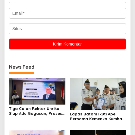
News Feed
Tiga Calon Rektor Unrika
Siap Adu Gagasan, Proses
Lapas Batam Ikuti Apel
Seleksi Dikawal Transparan
Bersama Kemenko Kumham
dan Profesional
Imipas, Dirangkaikan
dengan Penyerahan
Penghargaan Pegawai