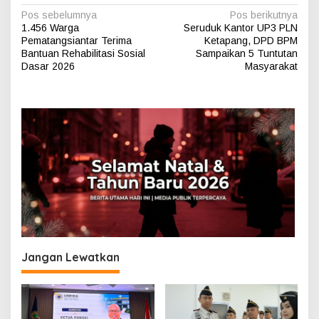
N
Pos sebelumnya
Pos berikutnya
1.456 Warga
Seruduk Kantor UP3 PLN
a
Pematangsiantar Terima
Ketapang, DPD BPM
v
Bantuan Rehabilitasi Sosial
Sampaikan 5 Tuntutan
Dasar 2026
Masyarakat
i
g
a
s
i
p
o
s
Jangan Lewatkan