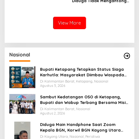
Diduga Tidak Mengantongi
Ijin Dikawasan Tanjung
Piayu
View More
Nasional
Bupati Ketapang Tetapkan Status Siaga
Karhutla: Masyarakat Diimbau Waspada
Cuaca Ekstrem
Di Kalimantan Barat, Ketapang, Nasional
Agustus 5, 2026
Sambut Kedatangan OSO di Ketapang,
Bupati dan Wabup Terbang Bersama Misi
Keberkahan MTQ XXXIV di Kayong Utara
Di Kalimantan Barat, Nasional
Agustus 2, 2026
Diduga Main Handphone Saat Zoom
Kepala BGN, Korwil BGN Kayong Utara
Terancam Dimutasi ke Papua
Di Kayong Utara, Nasional, Peristiwa