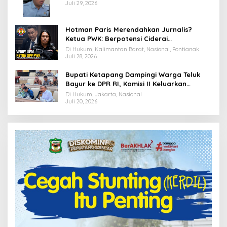
Juli 29, 2026
Hotman Paris Merendahkan Jurnalis?
Ketua PWK: Berpotensi Ciderai
Penghormatan
Di Hukum, Kalimantan Barat, Nasional, Pontianak
Juli 28, 2026
Bupati Ketapang Dampingi Warga Teluk
Bayur ke DPR RI, Komisi II Keluarkan
Rekomendasi Tegas Soal Konflik Lahan PT
Di Hukum, Jakarta, Nasional
PTS
Juli 20, 2026