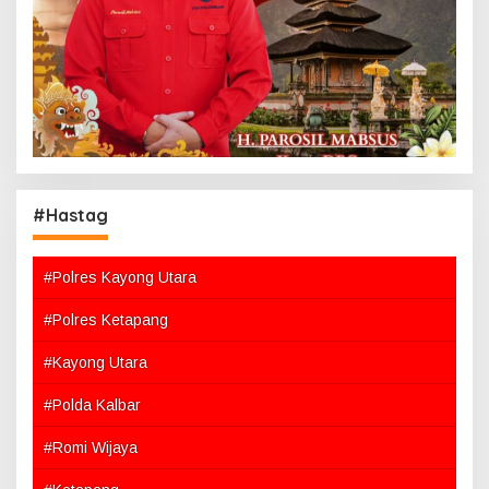
#Hastag
#Polres Kayong Utara
#Polres Ketapang
#Kayong Utara
#Polda Kalbar
#Romi Wijaya