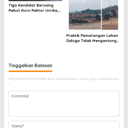
Tiga Kandidat Bersaing
Rebut Kursi Rektor Unrika,
Pansel Tegaskan Proses
Seleksi Transparan dan
Bebas Intervensi
Praktik Pematangan Lahan
Diduga Tidak Mengantongi
Ijin Dikawasan Tanjung
Piayu
Tinggalkan Balasan
Alamat email Anda tidak akan dipublikasikan.
Ruas yang wajib ditandai
*