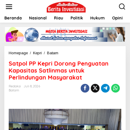
L
e
w
Beranda
Nasional
Riau
Politik
Hukum
Opini
a
t
i
k
e
k
o
Homepage
/
Kepri
/
Batam
S
n
a
t
Satpol PP Kepri Dorong Penguatan
t
e
p
Kapasitas Satlinmas untuk
n
o
Perlindungan Masyarakat
l
P
Redaksi
Juli 8, 2026
P
Batam
K
e
p
r
i
D
o