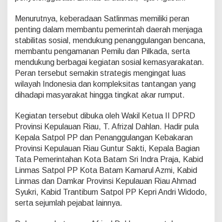
s
y
Menurutnya, keberadaan Satlinmas memiliki peran
a
penting dalam membantu pemerintah daerah menjaga
r
stabilitas sosial, mendukung penanggulangan bencana,
a
k
membantu pengamanan Pemilu dan Pilkada, serta
a
mendukung berbagai kegiatan sosial kemasyarakatan.
t
Peran tersebut semakin strategis mengingat luas
wilayah Indonesia dan kompleksitas tantangan yang
dihadapi masyarakat hingga tingkat akar rumput.
Kegiatan tersebut dibuka oleh Wakil Ketua II DPRD
Provinsi Kepulauan Riau, T. Afrizal Dahlan. Hadir pula
Kepala Satpol PP dan Penanggulangan Kebakaran
Provinsi Kepulauan Riau Guntur Sakti, Kepala Bagian
Tata Pemerintahan Kota Batam Sri Indra Praja, Kabid
Linmas Satpol PP Kota Batam Kamarul Azmi, Kabid
Linmas dan Damkar Provinsi Kepulauan Riau Ahmad
Syukri, Kabid Trantibum Satpol PP Kepri Andri Widodo,
serta sejumlah pejabat lainnya.