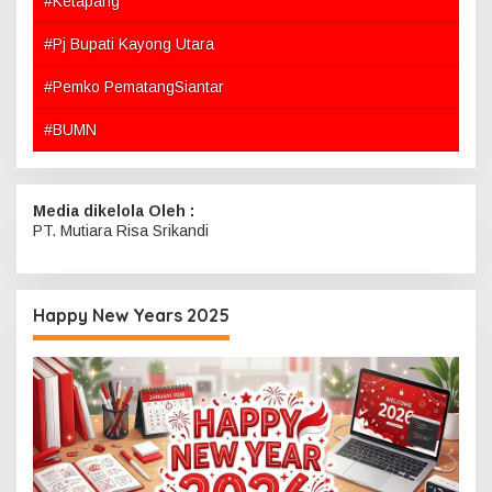
#Ketapang
#Pj Bupati Kayong Utara
#Pemko PematangSiantar
#BUMN
Media dikelola Oleh :
PT. Mutiara Risa Srikandi
Happy New Years 2025