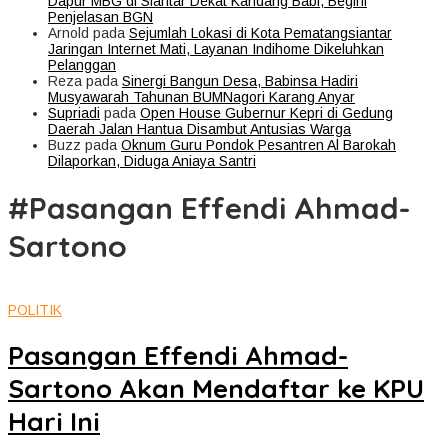
Dapur MBG di Siantar Dekat Kandang Babi, Begini
Penjelasan BGN
Arnold
pada
Sejumlah Lokasi di Kota Pematangsiantar
Jaringan Internet Mati, Layanan Indihome Dikeluhkan
Pelanggan
Reza
pada
Sinergi Bangun Desa, Babinsa Hadiri
Musyawarah Tahunan BUMNagori Karang Anyar
Supriadi
pada
Open House Gubernur Kepri di Gedung
Daerah Jalan Hantua Disambut Antusias Warga
Buzz
pada
Oknum Guru Pondok Pesantren Al Barokah
Dilaporkan, Diduga Aniaya Santri
#Pasangan Effendi Ahmad-
Sartono
POLITIK
Pasangan Effendi Ahmad-
Sartono Akan Mendaftar ke KPU
Hari Ini