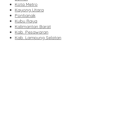
Kota Metro
Kayong Utara
Pontianak
Kubu Raya
Kalimantan Barat
Kab. Pesawaran
Kab. Lampung Selatan
Polda Riau Jangan “Tebang Pilih”, Sawmil di Desa Tapung
Lestari Masih Bebas Beraktivitas
Hukum Diamputasi, Diduga Puluhan Hektar Hutan Produksi
Dikuasai Pribadi: Mengapa Negara Diam?
Lapor Pak Bupati, Warga Nagori Bahal Batu Dilanda Asap dan
Debu Diduga Kuat Berasal dari PKS PT Dolok Saribu
Arogansi Jakarta di Beranda Negeri: Catatan dari Pertemuan
Ketua Umum PWI dan KJK di Batam
Dukung Ketahanan Pangan Nasional, Babinsa Kodim
0207/Simalungun Terjun Langsung Dampingi Petani Cabai
Kendalikan Hama