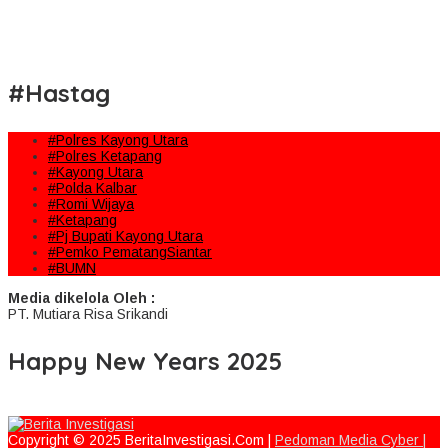
#Hastag
#Polres Kayong Utara
#Polres Ketapang
#Kayong Utara
#Polda Kalbar
#Romi Wijaya
#Ketapang
#Pj Bupati Kayong Utara
#Pemko PematangSiantar
#BUMN
Media dikelola Oleh :
PT. Mutiara Risa Srikandi
Happy New Years 2025
Copyright © 2025 BeritaInvestigasi.Com |
Pedoman Media Cyber |