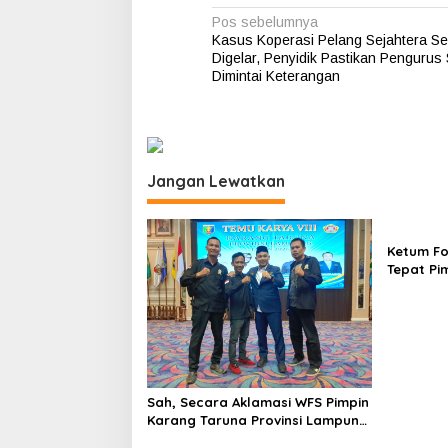
h
N
Pos sebelumnya
i
Kasus Koperasi Pelang Sejahtera S
a
r
Digelar, Penyidik Pastikan Pengurus
P
v
Dimintai Keterangan
a
i
n
c
g
a
a
s
i
Jangan Lewatkan
s
l
i
a
p
Ketum Fo
Tepat Pi
o
Lampung
s
Sah, Secara Aklamasi WFS Pimpin
Karang Taruna Provinsi Lampung
Periode 2026–2031