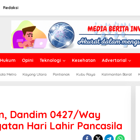
Redaksi
Hukum
Opini
Teknologi
Kesehatan
Advertorial
ota Metro
Kayong Utara
Pontianak
Kubu Raya
Kalimantan Barat
an, Dandim 0427/Way
atan Hari Lahir Pancasila