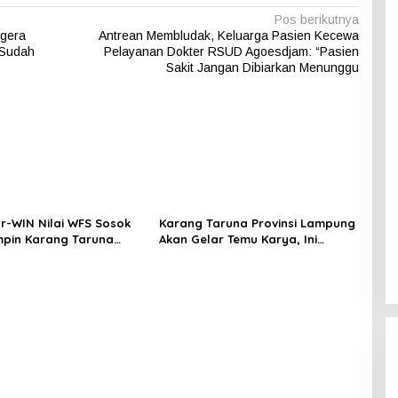
Pos berikutnya
egera
Antrean Membludak, Keluarga Pasien Kecewa
 Sudah
Pelayanan Dokter RSUD Agoesdjam: “Pasien
Sakit Jangan Dibiarkan Menunggu
r-WIN Nilai WFS Sosok
Karang Taruna Provinsi Lampung
mpin Karang Taruna
Akan Gelar Temu Karya, Ini
:
Jadwalnya