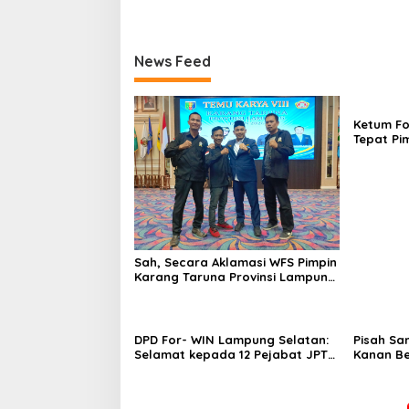
News Feed
Ketum Fo
Tepat Pi
Lampung
Sah, Secara Aklamasi WFS Pimpin
Karang Taruna Provinsi Lampung
Periode 2026–2031
DPD For- WIN Lampung Selatan:
Pisah Sa
Selamat kepada 12 Pejabat JPTP
Kanan Be
Lampung Selatan
Tunggul 
Ragom Re