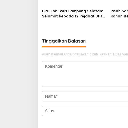
DPD For- WIN Lampung Selatan:
Pisah Sa
Selamat kepada 12 Pejabat JPTP
Kanan Be
Lampung Selatan
Tunggul 
Ragom Re
Tinggalkan Balasan
Alamat email Anda tidak akan dipublikasikan.
Ruas yan