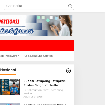
Kab. Pesawaran
Kab. Lampung Selatan
Nasional
Bupati Ketapang Tetapkan
Status Siaga Karhutla:
Masyarakat Diimbau
Di Kalimantan Barat, Ketapang,
Waspada Cuaca Ekstrem
Nasional
Agustus 5, 2026