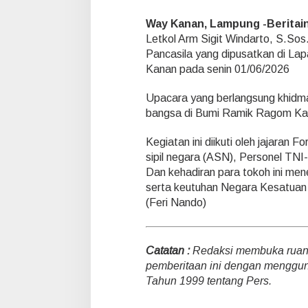
n
a
Way Kanan, Lampung -Beritai
n
Letkol Arm Sigit Windarto, S.Sos
H
Pancasila yang dipusatkan di L
a
Kanan pada senin 01/06/2026
d
i
r
Upacara yang berlangsung khidmat 
i
bangsa di Bumi Ramik Ragom K
P
e
Kegiatan ini diikuti oleh jajaran
r
sipil negara (ASN), Personel TNI
i
n
Dan kehadiran para tokoh ini me
g
serta keutuhan Negara Kesatuan 
a
(Feri Nando)
t
a
n
H
Catatan :
Redaksi membuka ruang 
a
pemberitaan ini dengan menggu
r
Tahun 1999 tentang Pers.
i
L
a