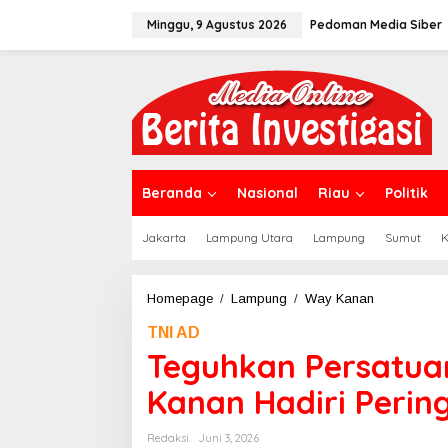
L
Minggu, 9 Agustus 2026
Pedoman Media Siber
e
w
a
t
i
k
e
k
o
n
Beranda
Nasional
Riau
Politik
t
e
Jakarta
Lampung Utara
Lampung
Sumut
K
n
Homepage
/
Lampung
/
Way Kanan
T
e
TNI AD
g
u
Teguhkan Persatu
h
k
Kanan Hadiri Pering
a
n
Redaksi
Juni 3, 2026
P