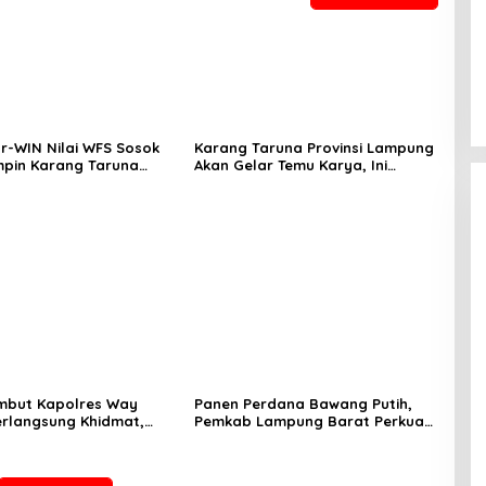
r-WIN Nilai WFS Sosok
Karang Taruna Provinsi Lampung
mpin Karang Taruna
Akan Gelar Temu Karya, Ini
:
Jadwalnya
mbut Kapolres Way
Panen Perdana Bawang Putih,
rlangsung Khidmat,
Pemkab Lampung Barat Perkuat
Wira Bhakti Ramik
Dukungan terhadap Program
smi Beralih
Polri