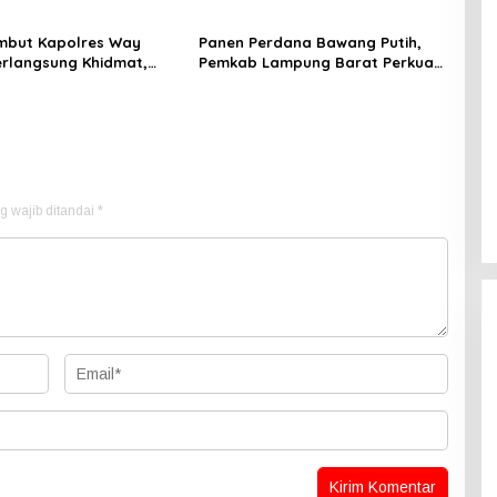
mbut Kapolres Way
Panen Perdana Bawang Putih,
rlangsung Khidmat,
Pemkab Lampung Barat Perkuat
Wira Bhakti Ramik
Dukungan terhadap Program
smi Beralih
Polri
g wajib ditandai
*