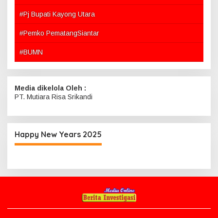
#Pj Bupati Kayong Utara
#Pemko PematangSiantar
#BUMN
Media dikelola Oleh :
PT. Mutiara Risa Srikandi
Happy New Years 2025