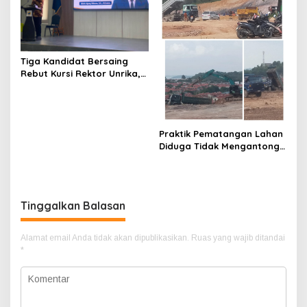
Tiga Kandidat Bersaing
Rebut Kursi Rektor Unrika,
Pansel Tegaskan Proses
Seleksi Transparan dan
Bebas Intervensi
Praktik Pematangan Lahan
Diduga Tidak Mengantongi
Ijin Dikawasan Tanjung
Piayu
Tinggalkan Balasan
Alamat email Anda tidak akan dipublikasikan.
Ruas yang wajib ditandai
*