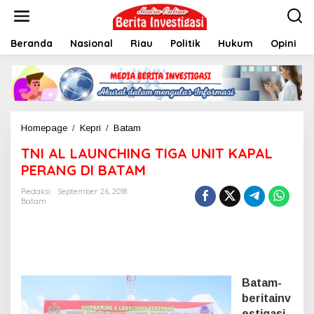
L
e
w
Beranda
Nasional
Riau
Politik
Hukum
Opini
a
t
i
k
e
k
o
Homepage
/
Kepri
/
Batam
T
n
N
t
TNI AL LAUNCHING TIGA UNIT KAPAL
I
e
A
PERANG DI BATAM
n
L
L
Redaksi
September 26, 2018
Batam
A
U
N
C
H
I
N
Batam-
G
beritainv
T
estigasi
,