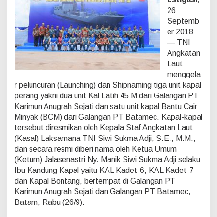
I
26
G
A
Septemb
U
er 2018
N
— TNI
I
Angkatan
T
K
Laut
A
menggela
P
r peluncuran (Launching) dan Shipnaming tiga unit kapal
A
perang yakni dua unit Kal Latih 45 M dari Galangan PT
L
Karimun Anugrah Sejati dan satu unit kapal Bantu Cair
P
E
Minyak (BCM) dari Galangan PT Batamec. Kapal-kapal
R
tersebut diresmikan oleh Kepala Staf Angkatan Laut
A
(Kasal) Laksamana TNI Siwi Sukma Adji, S.E., M.M.,
N
dan secara resmi diberi nama oleh Ketua Umum
G
(Ketum) Jalasenastri Ny. Manik Siwi Sukma Adji selaku
D
I
Ibu Kandung Kapal yaitu KAL Kadet-6, KAL Kadet-7
B
dan Kapal Bontang, bertempat di Galangan PT
A
Karimun Anugrah Sejati dan Galangan PT Batamec,
T
Batam, Rabu (26/9).
A
M