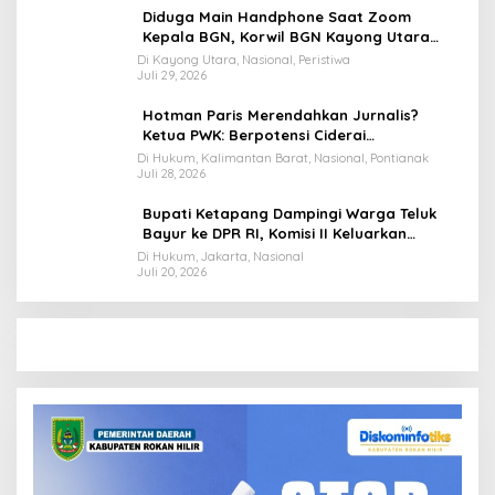
Diduga Main Handphone Saat Zoom
Kepala BGN, Korwil BGN Kayong Utara
Terancam Dimutasi ke Papua
Di Kayong Utara, Nasional, Peristiwa
Juli 29, 2026
Hotman Paris Merendahkan Jurnalis?
Ketua PWK: Berpotensi Ciderai
Penghormatan
Di Hukum, Kalimantan Barat, Nasional, Pontianak
Juli 28, 2026
Bupati Ketapang Dampingi Warga Teluk
Bayur ke DPR RI, Komisi II Keluarkan
Rekomendasi Tegas Soal Konflik Lahan PT
Di Hukum, Jakarta, Nasional
Juli 20, 2026
PTS