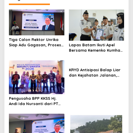
Tiga Calon Rektor Unrika
Lapas Batam Ikuti Apel
Siap Adu Gagasan, Proses
Bersama Kemenko Kumham
Seleksi Dikawal Transparan
Imipas, Dirangkaikan
dan Profesional
dengan Penyerahan
Penghargaan Pegawai
KRYD Antisipasi Balap Liar
Teladan
dan Kejahatan Jalanan,
Polda Kepri Kerahkan
Personel Gabungan di Kota
Batam ‎
Pengusaha BPP KKSS Hj.
Andi Ida Nursanti dari PT
KCI Hadiri Malam
Penghargaan Pengamanan
Swasta PIKM 2026 di Kuala
Lumpur