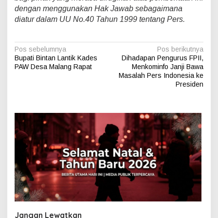
dengan menggunakan Hak Jawab sebagaimana
diatur dalam UU No.40 Tahun 1999 tentang Pers.
N
Pos sebelumnya
Pos berikutnya
Bupati Bintan Lantik Kades
Dihadapan Pengurus FPII,
a
PAW Desa Malang Rapat
Menkominfo Janji Bawa
v
Masalah Pers Indonesia ke
Presiden
i
g
a
s
i
p
o
s
Jangan Lewatkan