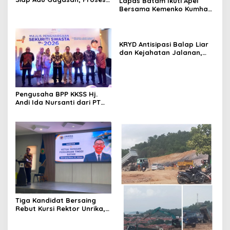
Lapas Batam Ikuti Apel
Seleksi Dikawal Transparan
Bersama Kemenko Kumham
dan Profesional
Imipas, Dirangkaikan
dengan Penyerahan
Penghargaan Pegawai
Teladan
KRYD Antisipasi Balap Liar
dan Kejahatan Jalanan,
Polda Kepri Kerahkan
Personel Gabungan di Kota
Batam ‎
Pengusaha BPP KKSS Hj.
Andi Ida Nursanti dari PT
KCI Hadiri Malam
Penghargaan Pengamanan
Swasta PIKM 2026 di Kuala
Lumpur
Tiga Kandidat Bersaing
Rebut Kursi Rektor Unrika,
Pansel Tegaskan Proses
Seleksi Transparan dan