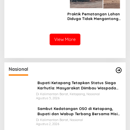
Bebas Intervensi
Praktik Pematangan Lahan
Diduga Tidak Mengantongi
Ijin Dikawasan Tanjung
Piayu
View More
Nasional
Bupati Ketapang Tetapkan Status Siaga
Karhutla: Masyarakat Diimbau Waspada
Cuaca Ekstrem
Di Kalimantan Barat, Ketapang, Nasional
Agustus 5, 2026
Sambut Kedatangan OSO di Ketapang,
Bupati dan Wabup Terbang Bersama Misi
Keberkahan MTQ XXXIV di Kayong Utara
Di Kalimantan Barat, Nasional
Agustus 2, 2026