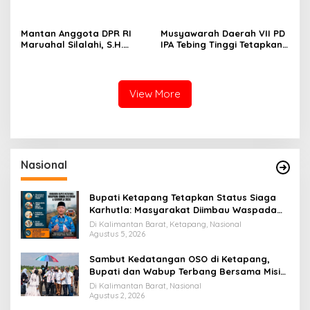
Dengan Kondisi Tak
Mengaku Hidup dalam
Bernyawa
Kepungan Asap dan Abu
Mantan Anggota DPR RI
Musyawarah Daerah VII PD
Maruahal Silalahi, S.H.
IPA Tebing Tinggi Tetapkan
Wafat di Usia 78 Tahun,
Ketua Umum Baru Periode
Dimakamkan di Tiga Bolon
2026–2028
Simalungun
View More
Nasional
Bupati Ketapang Tetapkan Status Siaga
Karhutla: Masyarakat Diimbau Waspada
Cuaca Ekstrem
Di Kalimantan Barat, Ketapang, Nasional
Agustus 5, 2026
Sambut Kedatangan OSO di Ketapang,
Bupati dan Wabup Terbang Bersama Misi
Keberkahan MTQ XXXIV di Kayong Utara
Di Kalimantan Barat, Nasional
Agustus 2, 2026