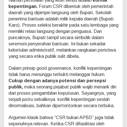
Namun persoalan yang lebih serius adalah
konflik
p
kepentingan.
Forum CSR dibentuk oleh pemerintah
e
daerah yang dipimpin langsung oleh Bupati. Sekolah
n
t
penerima bantuan adalah milik kepala daerah (Bupati
i
Karo). Proses seleksi berakhir pada satu lembaga yang
n
memiliki relasi langsung dengan penguasa. Dan
g
puncaknya, Bupati tampil secara simbolik dalam
a
n
seremoni penyerahan bantuan. Ini bukan sekadar
K
kebetulan administratif, melainkan rangkaian peristiwa
e
yang secara etika publik sulit dibela.
k
u
Dalam prinsip good governance, konflik kepentingan
a
s
tidak harus menunggu terbukti melanggar hukum.
a
Cukup dengan adanya potensi dan persepsi
a
publik,
maka seorang pejabat publik wajib menarik diri
n
dari proses pengambilan keputusan. Sayangnya, yang
terjadi justru sebaliknya: konflik kepentingan seolah
dinormalisasi, bahkan dipertontonkan secara terbuka.
Argumen klasik bahwa “CSR bukan APBD” juga tidak
sepenuhnya relevan. Ketika CSR difasilitasi oleh