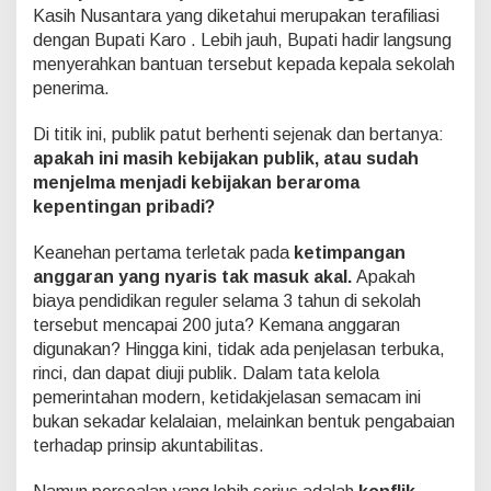
i
Kasih Nusantara yang diketahui merupakan terafiliasi
a
dengan Bupati Karo . Lebih jauh, Bupati hadir langsung
n
menyerahkan bantuan tersebut kepada kepala sekolah
S
o
penerima.
s
i
Di titik ini, publik patut berhenti sejenak dan bertanya:
a
apakah ini masih kebijakan publik, atau sudah
l
menjelma menjadi kebijakan beraroma
B
e
kepentingan pribadi?
r
u
Keanehan pertama terletak pada
ketimpangan
b
anggaran yang nyaris tak masuk akal.
Apakah
a
biaya pendidikan reguler selama 3 tahun di sekolah
h
M
tersebut mencapai 200 juta? Kemana anggaran
e
digunakan? Hingga kini, tidak ada penjelasan terbuka,
n
rinci, dan dapat diuji publik. Dalam tata kelola
j
pemerintahan modern, ketidakjelasan semacam ini
a
bukan sekadar kelalaian, melainkan bentuk pengabaian
d
i
terhadap prinsip akuntabilitas.
K
e