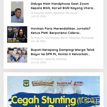
Diduga Main Handphone Saat Zoom
Kepala BGN, Korwil BGN Kayong Utara
Terancam Dimutasi ke Papua
Di Kayong Utara, Nasional, Peristiwa
Juli 29, 2026
Hotman Paris Merendahkan Jurnalis?
Ketua PWK: Berpotensi Ciderai
Penghormatan
Di Hukum, Kalimantan Barat, Nasional, Pontianak
Juli 28, 2026
Bupati Ketapang Dampingi Warga Teluk
Bayur ke DPR RI, Komisi II Keluarkan
Rekomendasi Tegas Soal Konflik Lahan PT
Di Hukum, Jakarta, Nasional
PTS
Juli 20, 2026