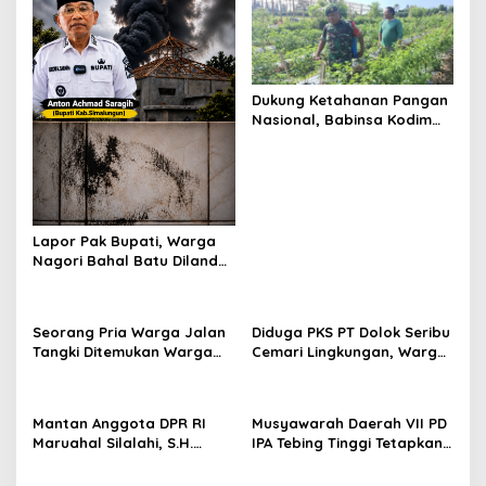
o
s
Dukung Ketahanan Pangan
Nasional, Babinsa Kodim
0207/Simalungun Terjun
Langsung Dampingi Petani
Cabai Kendalikan Hama
Lapor Pak Bupati, Warga
Nagori Bahal Batu Dilanda
Asap dan Debu Diduga
Kuat Berasal dari PKS PT
Dolok Saribu
Seorang Pria Warga Jalan
Diduga PKS PT Dolok Seribu
Tangki Ditemukan Warga
Cemari Lingkungan, Warga
Terbaring Dipinggir Jalan
Sekitar Bahal Batu
Dengan Kondisi Tak
Mengaku Hidup dalam
Bernyawa
Kepungan Asap dan Abu
Mantan Anggota DPR RI
Musyawarah Daerah VII PD
Maruahal Silalahi, S.H.
IPA Tebing Tinggi Tetapkan
Wafat di Usia 78 Tahun,
Ketua Umum Baru Periode
Dimakamkan di Tiga Bolon
2026–2028