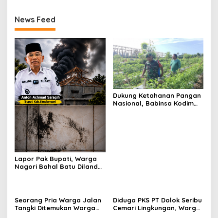
News Feed
Dukung Ketahanan Pangan
Nasional, Babinsa Kodim
0207/Simalungun Terjun
Langsung Dampingi Petani
Cabai Kendalikan Hama
Lapor Pak Bupati, Warga
Nagori Bahal Batu Dilanda
Asap dan Debu Diduga
Kuat Berasal dari PKS PT
Dolok Saribu
Seorang Pria Warga Jalan
Diduga PKS PT Dolok Seribu
Tangki Ditemukan Warga
Cemari Lingkungan, Warga
Terbaring Dipinggir Jalan
Sekitar Bahal Batu