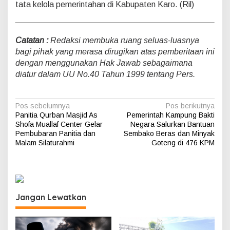
tata kelola pemerintahan di Kabupaten Karo. (Ril)
Catatan :
Redaksi membuka ruang seluas-luasnya
bagi pihak yang merasa dirugikan atas pemberitaan ini
dengan menggunakan Hak Jawab sebagaimana
diatur dalam UU No.40 Tahun 1999 tentang Pers.
N
Pos sebelumnya
Pos berikutnya
Panitia Qurban Masjid As
Pemerintah Kampung Bakti
a
Shofa Muallaf Center Gelar
Negara Salurkan Bantuan
v
Pembubaran Panitia dan
Sembako Beras dan Minyak
Malam Silaturahmi
Goteng di 476 KPM
i
g
a
s
Jangan Lewatkan
i
p