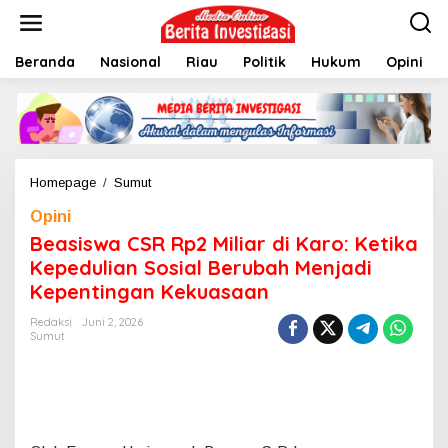
L
e
w
Beranda
Nasional
Riau
Politik
Hukum
Opini
a
t
i
k
e
k
o
Homepage
/
Sumut
B
n
e
t
Opini
a
e
s
Beasiswa CSR Rp2 Miliar di Karo: Ketika
n
i
Kepedulian Sosial Berubah Menjadi
s
Kepentingan Kekuasaan
w
a
Redaksi
Juni 2, 2026
C
Sumut
S
R
R
p
2
M