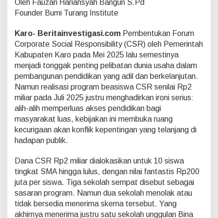
Oleh Fauzan Hariansyah Bangun S.Pd
i
l
Founder Bumi Turang Institute
i
a
Karo- Beritainvestigasi.com
Pembentukan Forum
r
Corporate Social Responsibility (CSR) oleh Pemerintah
d
Kabupaten Karo pada Mei 2025 lalu semestinya
i
K
menjadi tonggak penting pelibatan dunia usaha dalam
a
pembangunan pendidikan yang adil dan berkelanjutan.
r
Namun realisasi program beasiswa CSR senilai Rp2
o
miliar pada Juli 2025 justru menghadirkan ironi serius:
:
K
alih-alih memperluas akses pendidikan bagi
e
masyarakat luas, kebijakan ini membuka ruang
t
kecurigaan akan konflik kepentingan yang telanjang di
i
hadapan publik.
k
a
K
Dana CSR Rp2 miliar dialokasikan untuk 10 siswa
e
tingkat SMA hingga lulus, dengan nilai fantastis Rp200
p
juta per siswa. Tiga sekolah sempat disebut sebagai
e
sasaran program. Namun dua sekolah menolak atau
d
tidak bersedia menerima skema tersebut. Yang
u
l
akhirnya menerima justru satu sekolah unggulan Bina