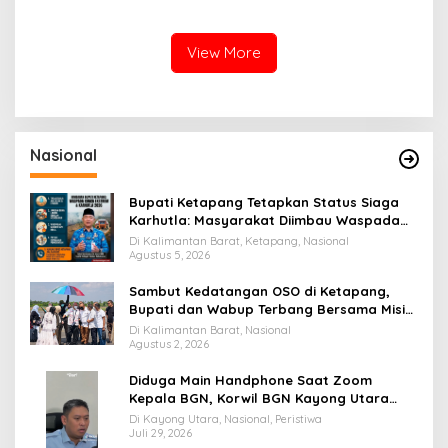
MCK Berjalan Optimal
dengan Penyerahan
Penghargaan Pegawai
Teladan
View More
Nasional
Bupati Ketapang Tetapkan Status Siaga
Karhutla: Masyarakat Diimbau Waspada
Cuaca Ekstrem
Di Kalimantan Barat, Ketapang, Nasional
Agustus 5, 2026
Sambut Kedatangan OSO di Ketapang,
Bupati dan Wabup Terbang Bersama Misi
Keberkahan MTQ XXXIV di Kayong Utara
Di Kalimantan Barat, Nasional
Agustus 2, 2026
Diduga Main Handphone Saat Zoom
Kepala BGN, Korwil BGN Kayong Utara
Terancam Dimutasi ke Papua
Di Kayong Utara, Nasional, Peristiwa
Juli 29, 2026