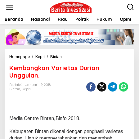
L
e
w
Beranda
Nasional
Riau
Politik
Hukum
Opini
a
t
i
k
e
k
o
Homepage
/
Kepri
/
Bintan
K
n
e
t
Kembangkan Varietas Durian
m
e
b
Unggulan.
n
a
n
Redaksi
Januari 19, 2018
Bintan
,
Kepri
g
k
a
n
V
Media Centre Bintan,Binfo 2018.
a
r
i
Kabupaten Bintan dikenal dengan penghasil varietas
e
durian. Untuk mempertahankan dan menambah