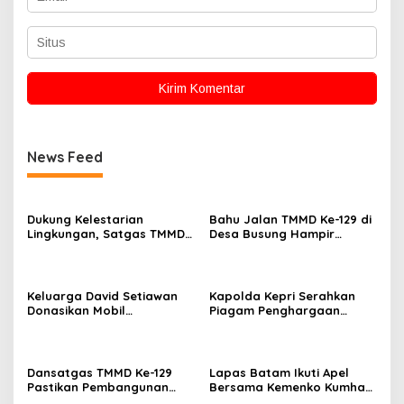
News Feed
Dukung Kelestarian
Bahu Jalan TMMD Ke-129 di
Lingkungan, Satgas TMMD
Desa Busung Hampir
Ke-129 Bersihkan Lokasi
Rampung, Pengerjaan
Penanaman Mangrove.
Tembus 97 Persen
Keluarga David Setiawan
Kapolda Kepri Serahkan
Donasikan Mobil
Piagam Penghargaan
Operasional untuk Masjid
Kapolri kepada Polres
Jami’ Alhidayah Toapaya
Bintan atas Predikat
Selatan
Pelayanan Prima 2025
Dansatgas TMMD Ke-129
Lapas Batam Ikuti Apel
Pastikan Pembangunan
Bersama Kemenko Kumham
Drainase, Sumur Bor dan
Imipas, Dirangkaikan