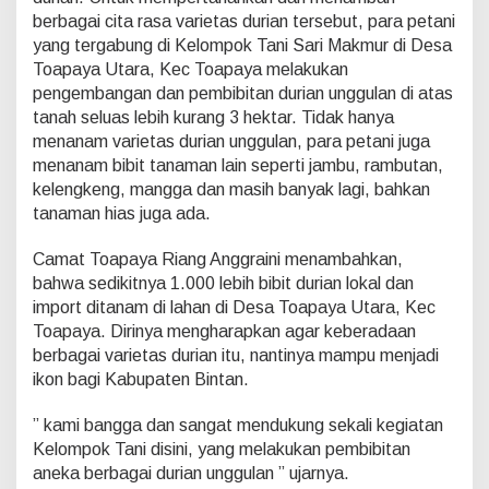
t
berbagai cita rasa varietas durian tersebut, para petani
a
yang tergabung di Kelompok Tani Sari Makmur di Desa
s
D
Toapaya Utara, Kec Toapaya melakukan
u
pengembangan dan pembibitan durian unggulan di atas
r
tanah seluas lebih kurang 3 hektar. Tidak hanya
i
menanam varietas durian unggulan, para petani juga
a
n
menanam bibit tanaman lain seperti jambu, rambutan,
U
kelengkeng, mangga dan masih banyak lagi, bahkan
n
tanaman hias juga ada.
g
g
Camat Toapaya Riang Anggraini menambahkan,
u
l
bahwa sedikitnya 1.000 lebih bibit durian lokal dan
a
import ditanam di lahan di Desa Toapaya Utara, Kec
n
Toapaya. Dirinya mengharapkan agar keberadaan
.
berbagai varietas durian itu, nantinya mampu menjadi
ikon bagi Kabupaten Bintan.
” kami bangga dan sangat mendukung sekali kegiatan
Kelompok Tani disini, yang melakukan pembibitan
aneka berbagai durian unggulan ” ujarnya.