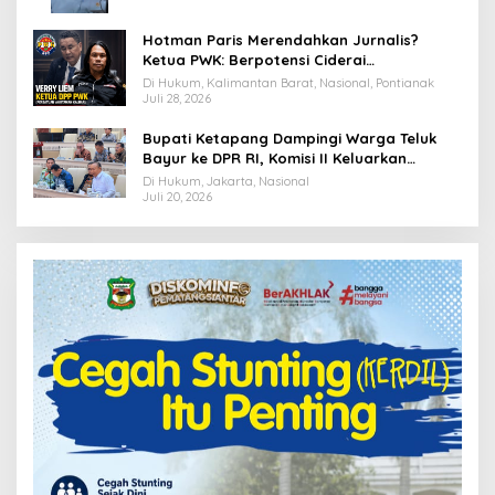
Hotman Paris Merendahkan Jurnalis?
Ketua PWK: Berpotensi Ciderai
Penghormatan
Di Hukum, Kalimantan Barat, Nasional, Pontianak
Juli 28, 2026
Bupati Ketapang Dampingi Warga Teluk
Bayur ke DPR RI, Komisi II Keluarkan
Rekomendasi Tegas Soal Konflik Lahan PT
Di Hukum, Jakarta, Nasional
PTS
Juli 20, 2026