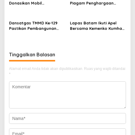
Donasikan Mobil
Piagam Penghargaan
Operasional untuk Masjid
Kapolri kepada Polres
Jami’ Alhidayah Toapaya
Bintan atas Predikat
Selatan
Pelayanan Prima 2025
Dansatgas TMMD Ke-129
Lapas Batam Ikuti Apel
Pastikan Pembangunan
Bersama Kemenko Kumham
Drainase, Sumur Bor dan
Imipas, Dirangkaikan
MCK Berjalan Optimal
dengan Penyerahan
Penghargaan Pegawai
Teladan
Tinggalkan Balasan
Alamat email Anda tidak akan dipublikasikan.
Ruas yang wajib ditandai
*