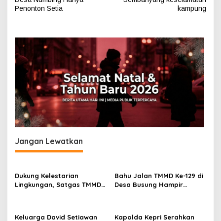
a
Penonton Setia
kampung
v
i
g
a
s
i
p
o
s
Jangan Lewatkan
Dukung Kelestarian
Bahu Jalan TMMD Ke-129 di
Lingkungan, Satgas TMMD
Desa Busung Hampir
Ke-129 Bersihkan Lokasi
Rampung, Pengerjaan
Penanaman Mangrove.
Tembus 97 Persen
Keluarga David Setiawan
Kapolda Kepri Serahkan