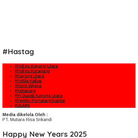
#Hastag
#Polres Kayong Utara
#Polres Ketapang
#Kayong Utara
#Polda Kalbar
#Romi Wijaya
#Ketapang
#Pj Bupati Kayong Utara
#Pemko PematangSiantar
#BUMN
Media dikelola Oleh :
PT. Mutiara Risa Srikandi
Happy New Years 2025