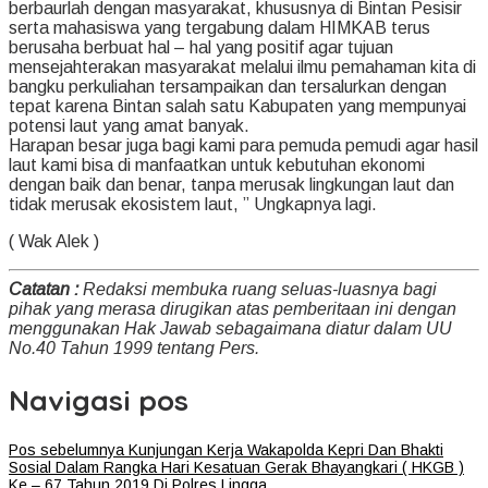
berbaurlah dengan masyarakat, khususnya di Bintan Pesisir
serta mahasiswa yang tergabung dalam HIMKAB terus
berusaha berbuat hal – hal yang positif agar tujuan
mensejahterakan masyarakat melalui ilmu pemahaman kita di
bangku perkuliahan tersampaikan dan tersalurkan dengan
tepat karena Bintan salah satu Kabupaten yang mempunyai
potensi laut yang amat banyak.
Harapan besar juga bagi kami para pemuda pemudi agar hasil
laut kami bisa di manfaatkan untuk kebutuhan ekonomi
dengan baik dan benar, tanpa merusak lingkungan laut dan
tidak merusak ekosistem laut, ” Ungkapnya lagi.
( Wak Alek )
Catatan :
Redaksi membuka ruang seluas-luasnya bagi
pihak yang merasa dirugikan atas pemberitaan ini dengan
menggunakan Hak Jawab sebagaimana diatur dalam UU
No.40 Tahun 1999 tentang Pers.
Navigasi pos
Pos sebelumnya
Kunjungan Kerja Wakapolda Kepri Dan Bhakti
Sosial Dalam Rangka Hari Kesatuan Gerak Bhayangkari ( HKGB )
Ke – 67 Tahun 2019 Di Polres Lingga