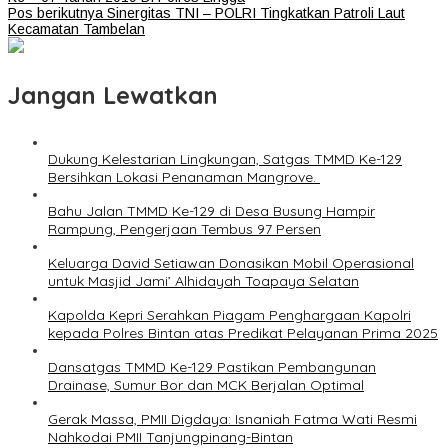
Pos berikutnya
Sinergitas TNI – POLRI Tingkatkan Patroli Laut
Kecamatan Tambelan
Jangan Lewatkan
Dukung Kelestarian Lingkungan, Satgas TMMD Ke-129
Bersihkan Lokasi Penanaman Mangrove.
Bahu Jalan TMMD Ke-129 di Desa Busung Hampir
Rampung, Pengerjaan Tembus 97 Persen
Keluarga David Setiawan Donasikan Mobil Operasional
untuk Masjid Jami’ Alhidayah Toapaya Selatan
Kapolda Kepri Serahkan Piagam Penghargaan Kapolri
kepada Polres Bintan atas Predikat Pelayanan Prima 2025
Dansatgas TMMD Ke-129 Pastikan Pembangunan
Drainase, Sumur Bor dan MCK Berjalan Optimal
Gerak Massa, PMII Digdaya: Isnaniah Fatma Wati Resmi
Nahkodai PMII Tanjungpinang-Bintan