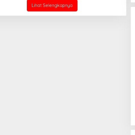
K
Lihat Selengkapnya
S
I