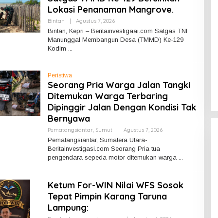
I
K
Lokasi Penanaman Mangrove.
A
L
Bintan
|
Agustus 7, 2026
O
B
L
Bintan, Kepri – Beritainvestigaai.com Satgas TNI
A
E
Manunggal Membangun Desa (TMMD) Ke-129
R
H
Kodim
R
E
D
A
Peristiwa
K
S
Seorang Pria Warga Jalan Tangki
I
Ditemukan Warga Terbaring
Dipinggir Jalan Dengan Kondisi Tak
Bernyawa
Pematangsiantar
,
Sumut
|
Agustus 7, 2026
O
L
Pematangsiantar, Sumatera Utara-
E
Beritainvestigasi.com Seorang Pria tua
H
pengendara sepeda motor ditemukan warga
R
E
D
A
Ketum For-WIN Nilai WFS Sosok
K
S
Tepat Pimpin Karang Taruna
I
Lampung: