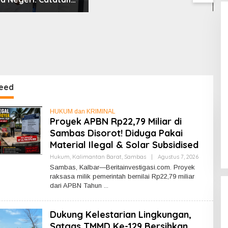
M
ertemuan Ketua
h
WI dan KJK di
In
eed
HUKUM dan KRIMINAL
Proyek APBN Rp22,79 Miliar di
Sambas Disorot! Diduga Pakai
Material Ilegal & Solar Subsidised
Hukum
,
Kalimantan Barat
,
Sambas
|
Agustus 7, 2026
O
L
Sambas, Kalbar—Beritainvestigasi.com. Proyek
E
raksasa milik pemerintah bernilai Rp22,79 miliar
H
dari APBN Tahun
R
E
D
A
Dukung Kelestarian Lingkungan,
K
S
Satgas TMMD Ke-129 Bersihkan