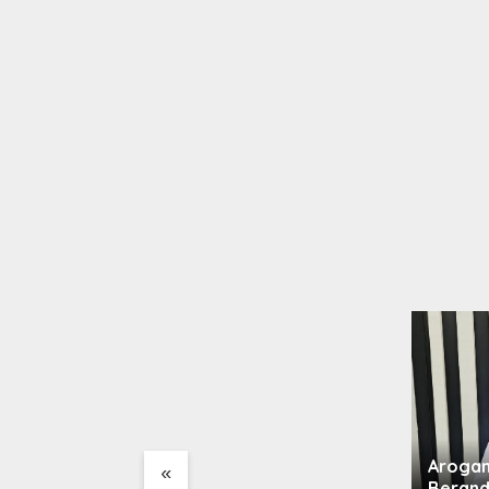
tar
pa
Lapor Pak Bupati, Warga
Nagori Bahal Batu Dilanda
Asap dan Debu Diduga
Kuat Berasal dari PKS PT
Dolok Saribu
Arogan
«
Berand