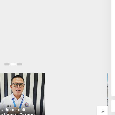
Dukung Ketahanan Pangan
Nasional, Babinsa Kodim
0207/Simalungun Terjun
Langsung Dampingi Petani
Cabai Kendalikan Hama
D
si Jakarta di
»
B
a Negeri: Catatan