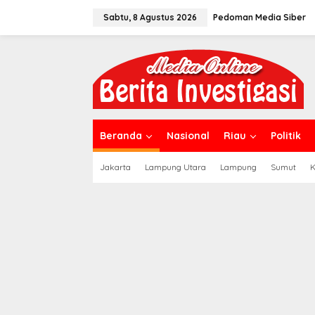
L
Sabtu, 8 Agustus 2026
Pedoman Media Siber
e
w
a
t
i
k
Simalungun
,
Sumut
e
k
Lapor Pak Bupati, W
o
n
Dilanda Asap dan De
Beranda
Nasional
Riau
Politik
t
dari PKS PT Dolok Sa
e
Agustus 8, 2026
Jakarta
Lampung Utara
Lampung
Sumut
K
n