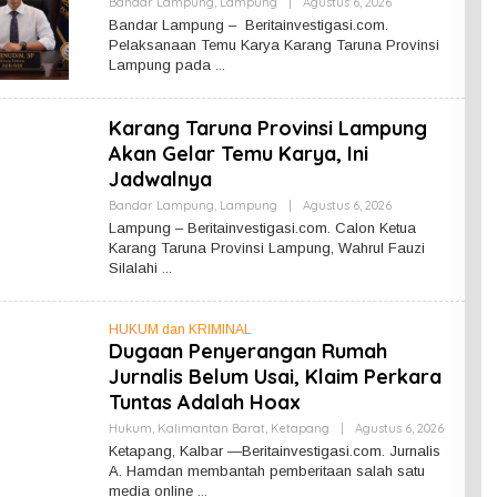
Bandar Lampung
,
Lampung
|
Agustus 6, 2026
O
L
Bandar Lampung – Beritainvestigasi.com.
E
Pelaksanaan Temu Karya Karang Taruna Provinsi
H
Lampung pada
R
E
D
A
Karang Taruna Provinsi Lampung
K
S
Akan Gelar Temu Karya, Ini
I
Jadwalnya
Bandar Lampung
,
Lampung
|
Agustus 6, 2026
O
L
Lampung – Beritainvestigasi.com. Calon Ketua
E
Karang Taruna Provinsi Lampung, Wahrul Fauzi
H
Silalahi
R
E
D
A
HUKUM dan KRIMINAL
K
S
Dugaan Penyerangan Rumah
I
Jurnalis Belum Usai, Klaim Perkara
Tuntas Adalah Hoax
Hukum
,
Kalimantan Barat
,
Ketapang
|
Agustus 6, 2026
O
L
Ketapang, Kalbar —Beritainvestigasi.com. Jurnalis
E
A. Hamdan membantah pemberitaan salah satu
H
media online
R