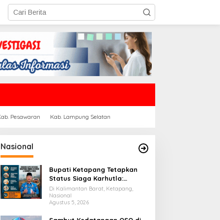
Kab. Pesawaran
Kab. Lampung Selatan
Nasional
Bupati Ketapang Tetapkan
Status Siaga Karhutla:
Masyarakat Diimbau
Di Kalimantan Barat, Ketapang,
Waspada Cuaca Ekstrem
Nasional
Agustus 5, 2026