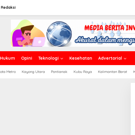
Redaksi
arga Nagori Bahal Batu
bu Diduga Kuat Berasal
Hukum
Opini
Teknologi
Kesehatan
Advertorial
ribu
ota Metro
Kayong Utara
Pontianak
Kubu Raya
Kalimantan Barat