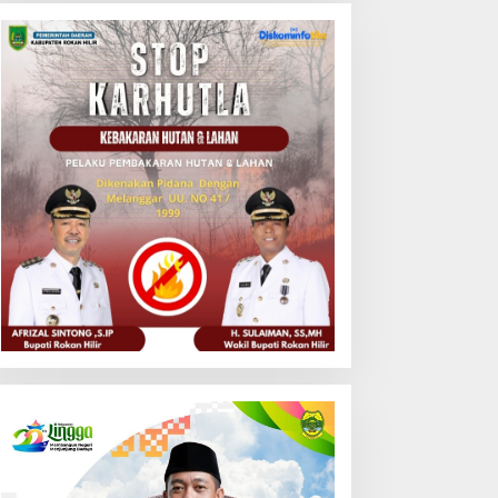
aya: Dijual di Atas HET
ingga Disinyalir Masuk
dustri
Hukum Diamputasi, Diduga
Puluhan Hektar Hutan
Produksi Dikuasai Pribadi:
Mengapa Negara Diam?