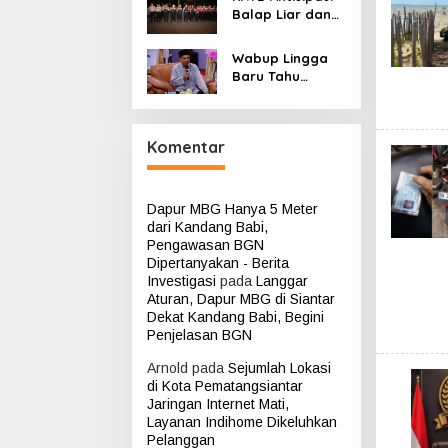
Pengguna
s
Balap Liar dan
Hidrogen
i
Kejahatan
Jalanan, Polda
Wabup Lingga
Kepri Kerahkan
Baru Tahu
Personel
Aktivitas
Gabungan di
Tambang Timah
Kota Batam ‎
Laut PT CPM,
Komentar
Forum Klarifikasi
Dinilai Settingan
Dapur MBG Hanya 5 Meter
dari Kandang Babi,
Pengawasan BGN
Dipertanyakan - Berita
Investigasi
pada
Langgar
Aturan, Dapur MBG di Siantar
Dekat Kandang Babi, Begini
Penjelasan BGN
Arnold
pada
Sejumlah Lokasi
di Kota Pematangsiantar
Jaringan Internet Mati,
Layanan Indihome Dikeluhkan
Pelanggan