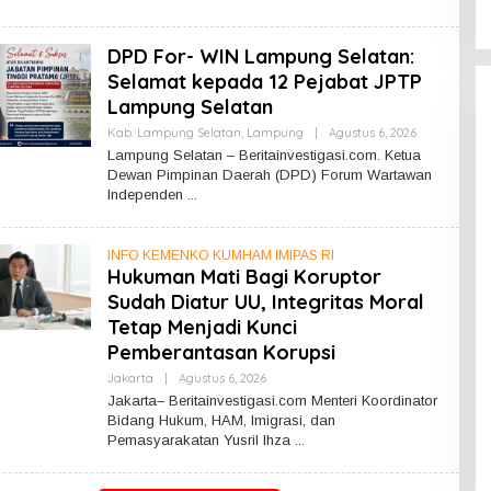
E
D
A
DPD For- WIN Lampung Selatan:
K
S
Selamat kepada 12 Pejabat JPTP
I
K
Lampung Selatan
A
L
Kab. Lampung Selatan
,
Lampung
|
Agustus 6, 2026
O
B
L
Lampung Selatan – Beritainvestigasi.com. Ketua
A
E
Dewan Pimpinan Daerah (DPD) Forum Wartawan
R
H
Independen
R
E
D
A
INFO KEMENKO KUMHAM IMIPAS RI
K
S
Hukuman Mati Bagi Koruptor
I
Sudah Diatur UU, Integritas Moral
Tetap Menjadi Kunci
Pemberantasan Korupsi
Jakarta
|
Agustus 6, 2026
O
L
Jakarta– Beritainvestigasi.com Menteri Koordinator
E
Bidang Hukum, HAM, Imigrasi, dan
H
Pemasyarakatan Yusril Ihza
R
E
D
A