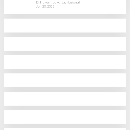
Rekomendasi Tegas Soal Konflik Lahan PT
Di Hukum, Jakarta, Nasional
Juli 20, 2026
PTS