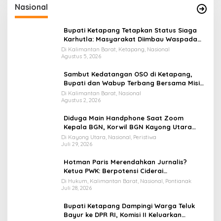
Nasional
Bupati Ketapang Tetapkan Status Siaga
Karhutla: Masyarakat Diimbau Waspada
Cuaca Ekstrem
Di Kalimantan Barat, Ketapang, Nasional
Agustus 5, 2026
Sambut Kedatangan OSO di Ketapang,
Bupati dan Wabup Terbang Bersama Misi
Keberkahan MTQ XXXIV di Kayong Utara
Di Kalimantan Barat, Nasional
Agustus 2, 2026
Diduga Main Handphone Saat Zoom
Kepala BGN, Korwil BGN Kayong Utara
Terancam Dimutasi ke Papua
Di Kayong Utara, Nasional, Peristiwa
Juli 29, 2026
Hotman Paris Merendahkan Jurnalis?
Ketua PWK: Berpotensi Ciderai
Penghormatan
Di Hukum, Kalimantan Barat, Nasional, Pontianak
Juli 28, 2026
Bupati Ketapang Dampingi Warga Teluk
Bayur ke DPR RI, Komisi II Keluarkan