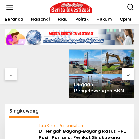
L
e
w
Beranda
Nasional
Riau
Politik
Hukum
Opini
a
t
i
Dukung Ketahanan
k
Pangan Nasional,
e
Babinsa Kodim
k
o
0207/Simalungun
n
Terjun Langsung
t
Dampingi Petani Cabai
e
Kendalikan Hama
«
»
n
Dugaan
Penyelewengan BBM
Satu Harga di Pulau
Maya: Dijual di Atas
HET hingga Disinyalir
Singkawang
Masuk Industri
Tata Kelola Pemerintahan
Di Tengah Bayang-Bayang Kasus HPL
Pasir Panjang, Pemkot Singkawang