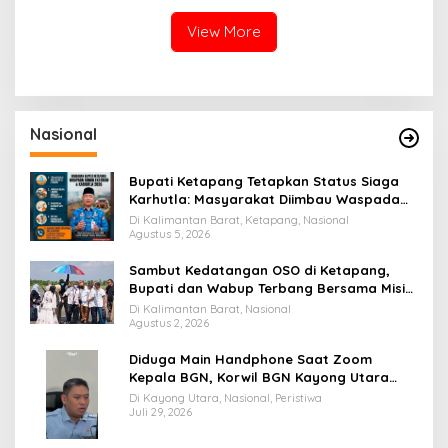
Tambelan
Tambelan
View More
Nasional
Bupati Ketapang Tetapkan Status Siaga
Karhutla: Masyarakat Diimbau Waspada
Cuaca Ekstrem
Di Kalimantan Barat, Ketapang, Nasional
Agustus 5, 2026
Sambut Kedatangan OSO di Ketapang,
Bupati dan Wabup Terbang Bersama Misi
Keberkahan MTQ XXXIV di Kayong Utara
Di Kalimantan Barat, Nasional
Agustus 2, 2026
Diduga Main Handphone Saat Zoom
Kepala BGN, Korwil BGN Kayong Utara
Terancam Dimutasi ke Papua
Di Kayong Utara, Nasional, Peristiwa
Juli 29, 2026