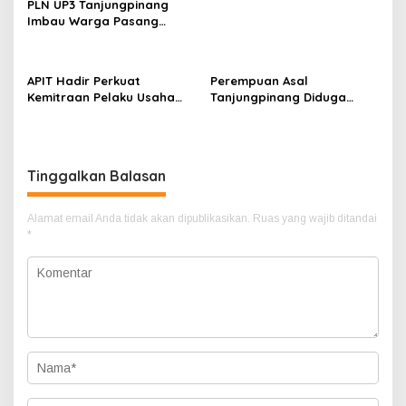
PLN UP3 Tanjungpinang
Imbau Warga Pasang
Umbul-Umbul dengan Aman
Jelang HUT ke-81 RI
APIT Hadir Perkuat
Perempuan Asal
Kemitraan Pelaku Usaha
Tanjungpinang Diduga
Perikanan Demi
Terjatuh dari Kapal RoRo
Kesejahteraan Masyarakat
dalam Perjalanan ke
Tambelan
Tambelan
Tinggalkan Balasan
Alamat email Anda tidak akan dipublikasikan.
Ruas yang wajib ditandai
*