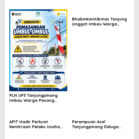
12 Berlangsung Tertib,
Aman, dan Humanis
Bhabinkamtibmas Tanjung
Unggat Imbau Warga
Waspada Karhutla dan
Dampak El Nino
PLN UP3 Tanjungpinang
Imbau Warga Pasang
Umbul-Umbul dengan Aman
Jelang HUT ke-81 RI
APIT Hadir Perkuat
Perempuan Asal
Kemitraan Pelaku Usaha
Tanjungpinang Diduga
Perikanan Demi
Terjatuh dari Kapal RoRo
Kesejahteraan Masyarakat
dalam Perjalanan ke