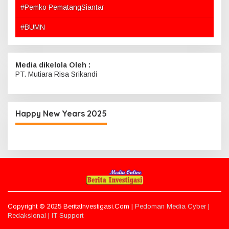
#Pemko PematangSiantar
#BUMN
Media dikelola Oleh :
PT. Mutiara Risa Srikandi
Happy New Years 2025
Copyright © 2025 BeritaInvestigasi.Com |
Pedoman Media Cyber |
Redaksional |
IT Support