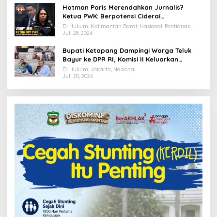
Hotman Paris Merendahkan Jurnalis?
Ketua PWK: Berpotensi Ciderai
Penghormatan
Di Hukum, Kalimantan Barat, Nasional, Pontianak
Juli 28, 2026
Bupati Ketapang Dampingi Warga Teluk
Bayur ke DPR RI, Komisi II Keluarkan
Rekomendasi Tegas Soal Konflik Lahan PT
Di Hukum, Jakarta, Nasional
PTS
Juli 20, 2026