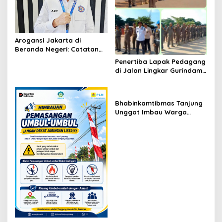
Arogansi Jakarta di
Beranda Negeri: Catatan
dari Pertemuan Ketua
Penertiba Lapak Pedagang
Umum PWI dan KJK di
di Jalan Lingkar Gurindam
Batam
12 Berlangsung Tertib,
Aman, dan Humanis
Bhabinkamtibmas Tanjung
Unggat Imbau Warga
Waspada Karhutla dan
Dampak El Nino