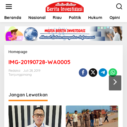
L
e
w
Beranda
Nasional
Riau
Politik
Hukum
Opini
a
t
i
k
e
k
o
Homepage
L
n
a
t
IMG-20190728-WA0005
m
e
p
n
Redaksi
Juli 28, 2019
i
Tanjungpinang
r
a
n
Jangan Lewatkan