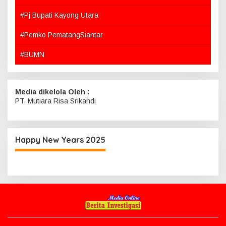
#Pj Bupati Kayong Utara
#Pemko PematangSiantar
#BUMN
Media dikelola Oleh :
PT. Mutiara Risa Srikandi
Happy New Years 2025