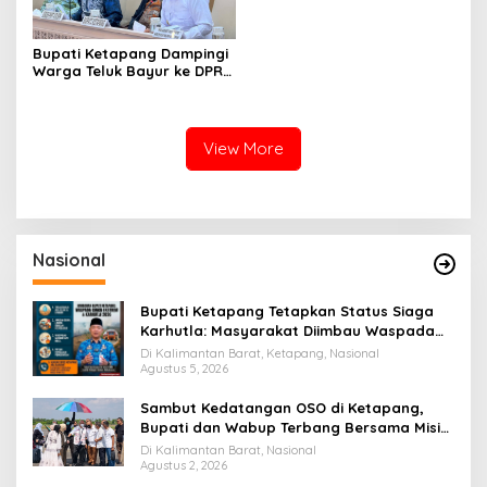
Bupati Ketapang Dampingi
Warga Teluk Bayur ke DPR
RI, Komisi II Keluarkan
Rekomendasi Tegas Soal
Konflik Lahan PT PTS
View More
Nasional
Bupati Ketapang Tetapkan Status Siaga
Karhutla: Masyarakat Diimbau Waspada
Cuaca Ekstrem
Di Kalimantan Barat, Ketapang, Nasional
Agustus 5, 2026
Sambut Kedatangan OSO di Ketapang,
Bupati dan Wabup Terbang Bersama Misi
Keberkahan MTQ XXXIV di Kayong Utara
Di Kalimantan Barat, Nasional
Agustus 2, 2026