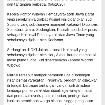
i
dan tantangan berbeda. (6/6/2026)
m
d
Kepala Kantor Wilayah Pemasyarakatan Jawa Barat
a
n
yang sebelumnya dijabat Kusnali kini digantikan Yudi
D
Suseno yang sebelumnya menjabat Kakanwil Ditjenpas
K
Sumatera Utara. Sedangkan, Kusnali menduduki posisi
I
sebagai Kakanwil Pemasyarakatan Jawa Timur yang
B
e
sebelumnya dijabat oleh Kadiyono.
r
g
Sedangkan di DKI Jakarta, posisi Kakanwil yang
e
sebelumnya dijabat oleh Hery Azhari karena memasuki
s
masa purna tugas, kini dipercayakan kepada Wachid
e
r
Wibowo.
Mutasi tersebut menjadi perhatian luas di kalangan
insan pemasyarakatan. Pasalnya, pergantian dilakukan
di tengah berbagai tantangan yang masih dihadapi
lembaga pemasyarakatan diberbagai wilayah, mulai
dari persoalan overkapasitas hunian, peningkatan
kualitas pembinaan warga binaan, hingga penguatan