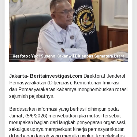
t
j
e
n
p
a
s
,
K
a
k
a
n
w
Jakarta- Beritainvestigasi.com
Direktorat Jenderal
i
Pemasyarakatan (Ditjenpas), Kementerian Imigrasi
l
dan Pemasyarakatan kabarnya menghembuskan rotasi
S
u
sejumlah pejabatnya.
m
u
Berdasarkan informasi yang berhasil dihimpun pada
t
Jumat, (5/6/2026) menyebutkan jika mutasi tersebut
,
merupakan bagian dari langkah penyegaran organisasi,
J
a
sekaligus upaya memperkuat kinerja pemasyarakatan
t
di berbagai daerah yang memiliki tingkat kompleksitas