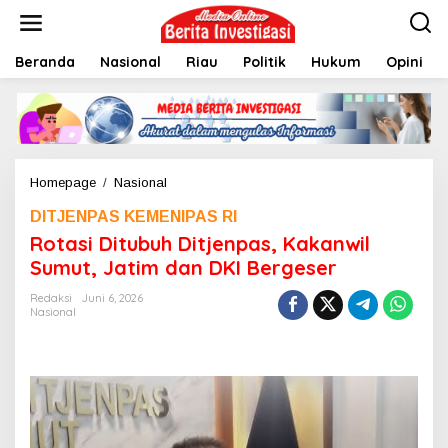
L
e
w
Beranda
Nasional
Riau
Politik
Hukum
Opini
a
t
i
k
e
k
o
Homepage
/
Nasional
R
n
o
t
DITJENPAS KEMENIPAS RI
t
e
a
Rotasi Ditubuh Ditjenpas, Kakanwil
n
s
Sumut, Jatim dan DKI Bergeser
i
D
Redaksi
Juni 6, 2026
i
Nasional
t
u
b
u
h
D
i