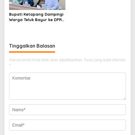
Bupati Ketapang Dampingi
Warga Teluk Bayur ke DPR
RI, Komisi II Keluarkan
Rekomendasi Tegas Soal
Konflik Lahan PT PTS
Tinggalkan Balasan
Alamat email Anda tidak akan dipublikasikan.
Ruas yang wajib ditandai
*