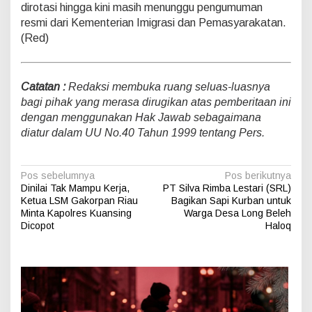
dirotasi hingga kini masih menunggu pengumuman
resmi dari Kementerian Imigrasi dan Pemasyarakatan.
(Red)
Catatan :
Redaksi membuka ruang seluas-luasnya
bagi pihak yang merasa dirugikan atas pemberitaan ini
dengan menggunakan Hak Jawab sebagaimana
diatur dalam UU No.40 Tahun 1999 tentang Pers.
N
Pos sebelumnya
Pos berikutnya
Dinilai Tak Mampu Kerja,
PT Silva Rimba Lestari (SRL)
a
Ketua LSM Gakorpan Riau
Bagikan Sapi Kurban untuk
v
Minta Kapolres Kuansing
Warga Desa Long Beleh
Dicopot
Haloq
i
g
a
s