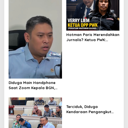
Hotman Paris Merendahkan
Jurnalis? Ketua PWK:
Berpotensi Ciderai
Penghormatan
Diduga Main Handphone
Saat Zoom Kepala BGN,
Korwil BGN Kayong Utara
Terancam Dimutasi ke
Papua
Terciduk, Diduga
Kendaraan Pengangkut
CPO Keluar dari Gudang
yang Diduga Tempat
Penampungan CPO