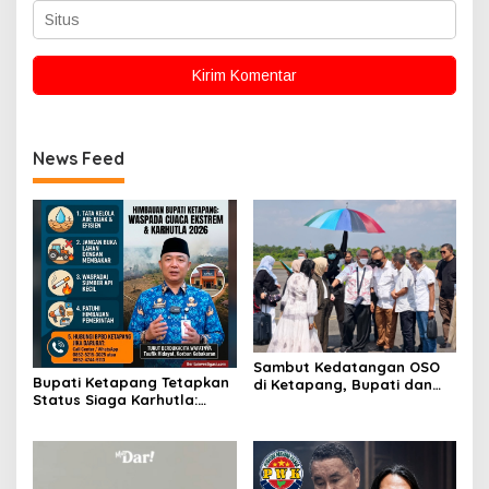
News Feed
Sambut Kedatangan OSO
Bupati Ketapang Tetapkan
di Ketapang, Bupati dan
Status Siaga Karhutla:
Wabup Terbang Bersama
Masyarakat Diimbau
Misi Keberkahan MTQ XXXIV
Waspada Cuaca Ekstrem
di Kayong Utara