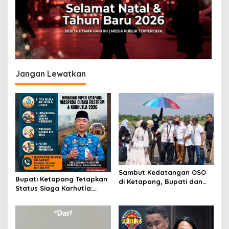
i
p
o
s
Jangan Lewatkan
Sambut Kedatangan OSO
Bupati Ketapang Tetapkan
di Ketapang, Bupati dan
Status Siaga Karhutla:
Wabup Terbang Bersama
Masyarakat Diimbau
Misi Keberkahan MTQ XXXIV
Waspada Cuaca Ekstrem
di Kayong Utara