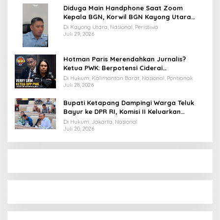
Diduga Main Handphone Saat Zoom
Kepala BGN, Korwil BGN Kayong Utara
Terancam Dimutasi ke Papua
Di Kayong Utara, Nasional, Peristiwa
Juli 29, 2026
Hotman Paris Merendahkan Jurnalis?
Ketua PWK: Berpotensi Ciderai
Penghormatan
Di Hukum, Kalimantan Barat, Nasional, Pontianak
Juli 28, 2026
Bupati Ketapang Dampingi Warga Teluk
Bayur ke DPR RI, Komisi II Keluarkan
Rekomendasi Tegas Soal Konflik Lahan PT
Di Hukum, Jakarta, Nasional
PTS
Juli 20, 2026