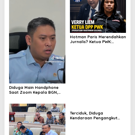
Hotman Paris Merendahkan
Jurnalis? Ketua PWK:
Berpotensi Ciderai
Penghormatan
Diduga Main Handphone
Saat Zoom Kepala BGN,
Korwil BGN Kayong Utara
Terancam Dimutasi ke
Papua
Terciduk, Diduga
Kendaraan Pengangkut
CPO Keluar dari Gudang
yang Diduga Tempat
Penampungan CPO