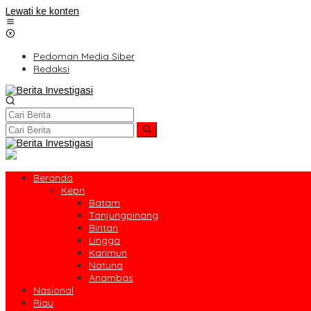
Lewati ke konten
Pedoman Media Siber
Redaksi
Beranda
Kepri
Batam
Tanjungpinang
Bintan
Lingga
Karimun
Natuna
Anambas
Nasional
Riau