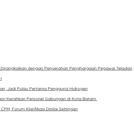
sung Tertib, Aman, dan Humanis
al Ilegal & Solar Subsidised
Lokasi Penanaman Mangrove.
inggir Jalan Dengan Kondisi Tak Bernyawa
 Dirangkaikan dengan Penyerahan Penghargaan Pegawai Teladan
i
rukan, Jadi Pulau Pertama Pengguna Hidrogen
epri Kerahkan Personel Gabungan di Kota Batam ‎
M, Forum Klarifikasi Dinilai Settingan