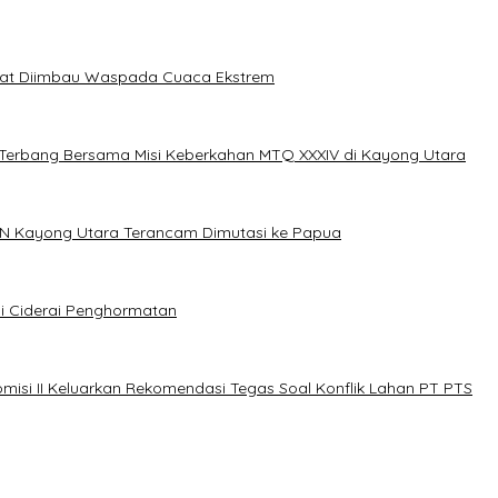
akat Diimbau Waspada Cuaca Ekstrem
erbang Bersama Misi Keberkahan MTQ XXXIV di Kayong Utara
N Kayong Utara Terancam Dimutasi ke Papua
i Ciderai Penghormatan
misi II Keluarkan Rekomendasi Tegas Soal Konflik Lahan PT PTS