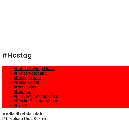
#Hastag
#Polres Kayong Utara
#Polres Ketapang
#Kayong Utara
#Polda Kalbar
#Romi Wijaya
#Ketapang
#Pj Bupati Kayong Utara
#Pemko PematangSiantar
#BUMN
Media dikelola Oleh :
PT. Mutiara Risa Srikandi