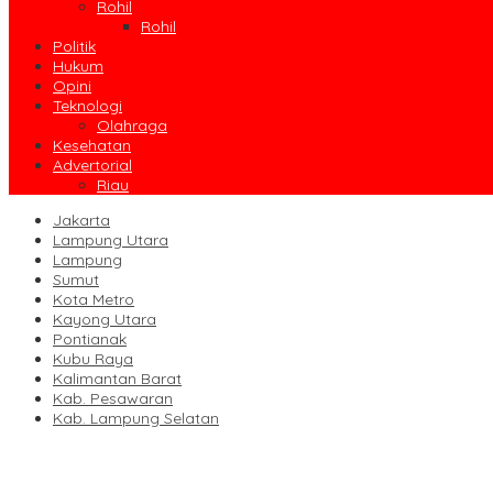
Rohil
Rohil
Politik
Hukum
Opini
Teknologi
Olahraga
Kesehatan
Advertorial
Riau
Jakarta
Lampung Utara
Lampung
Sumut
Kota Metro
Kayong Utara
Pontianak
Kubu Raya
Kalimantan Barat
Kab. Pesawaran
Kab. Lampung Selatan
Proyek Jalan Sambas Rp17,17 Miliar Disorot, Dugaan Ketidaksesua