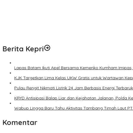
Penertiba Lapak Pedagang di Jalan Lingkar Gurindam 12 Berlang
Proyek APBN Rp22,79 Miliar di Sambas Disorot! Diduga Pakai Materi
Dukung Kelestarian Lingkungan, Satgas TMMD Ke-129 Bersihkan 
Seorang Pria Warga Jalan Tangki Ditemukan Warga Terbaring Dip
Berita Kepri
Lapas Batam Ikuti Apel Bersama Kemenko Kumham Imipas,
KJK Targetkan Lima Kelas UKW Gratis untuk Wartawan Kepr
Pulau Rengit Nikmati Listrik 24 Jam Berbasis Energi Terba
KRYD Antisipasi Balap Liar dan Kejahatan Jalanan, Polda K
Wabup Lingga Baru Tahu Aktivitas Tambang Timah Laut PT CP
Komentar