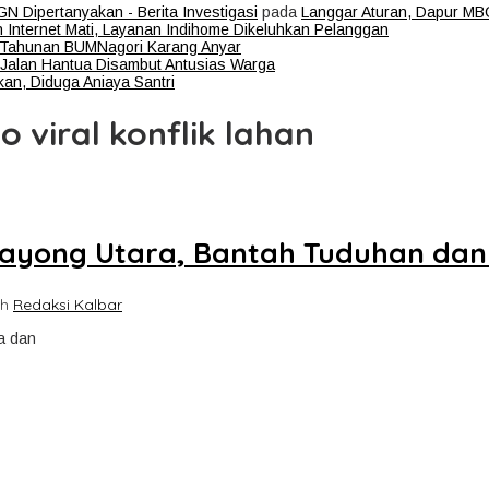
 Dipertanyakan - Berita Investigasi
pada
Langgar Aturan, Dapur MBG
n Internet Mati, Layanan Indihome Dikeluhkan Pelanggan
h Tahunan BUMNagori Karang Anyar
Jalan Hantua Disambut Antusias Warga
an, Diduga Aniaya Santri
o viral konflik lahan
di Kayong Utara, Bantah Tuduhan d
eh
Redaksi Kalbar
a dan