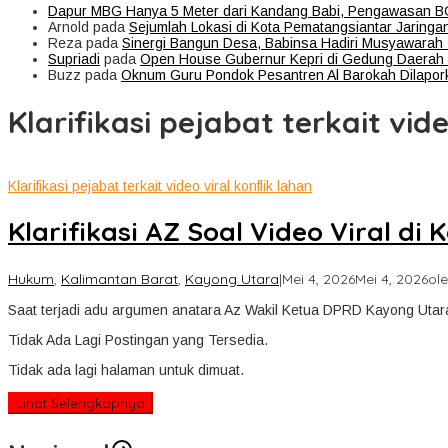
Dapur MBG Hanya 5 Meter dari Kandang Babi, Pengawasan BGN
Arnold
pada
Sejumlah Lokasi di Kota Pematangsiantar Jaringa
Reza
pada
Sinergi Bangun Desa, Babinsa Hadiri Musyawara
Supriadi
pada
Open House Gubernur Kepri di Gedung Daerah 
Buzz
pada
Oknum Guru Pondok Pesantren Al Barokah Dilapork
Klarifikasi pejabat terkait vide
Klarifikasi pejabat terkait video viral konflik lahan
Klarifikasi AZ Soal Video Viral 
Hukum
,
Kalimantan Barat
,
Kayong Utara
|
Mei 4, 2026
Mei 4, 2026
ol
Saat terjadi adu argumen anatara Az Wakil Ketua DPRD Kayong Utar
Tidak Ada Lagi Postingan yang Tersedia.
Tidak ada lagi halaman untuk dimuat.
Lihat Selengkapnya