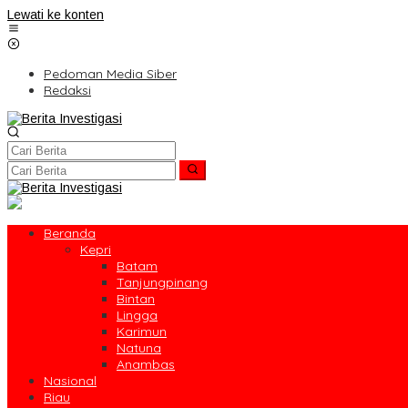
Lewati ke konten
Pedoman Media Siber
Redaksi
Beranda
Kepri
Batam
Tanjungpinang
Bintan
Lingga
Karimun
Natuna
Anambas
Nasional
Riau