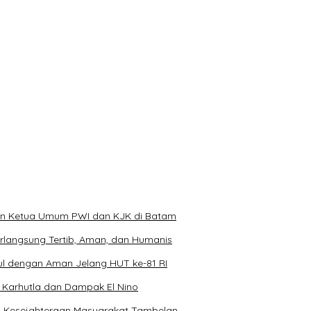
uan Ketua Umum PWI dan KJK di Batam
rlangsung Tertib, Aman, dan Humanis
 dengan Aman Jelang HUT ke-81 RI
arhutla dan Dampak El Nino
mi Kesejahteraan Masyarakat Tambelan