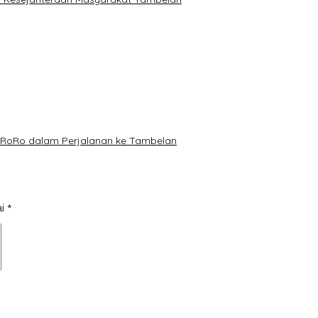
l RoRo dalam Perjalanan ke Tambelan
ai
*