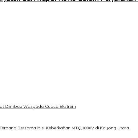
akat Diimbau Waspada Cuaca Ekstrem
erbang Bersama Misi Keberkahan MTQ XXXIV di Kayong Utara