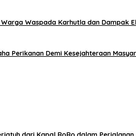
 Warga Waspada Karhutla dan Dampak El
saha Perikanan Demi Kesejahteraan Masya
rjatuh dari Kapal RoRo dalam Perjalanan