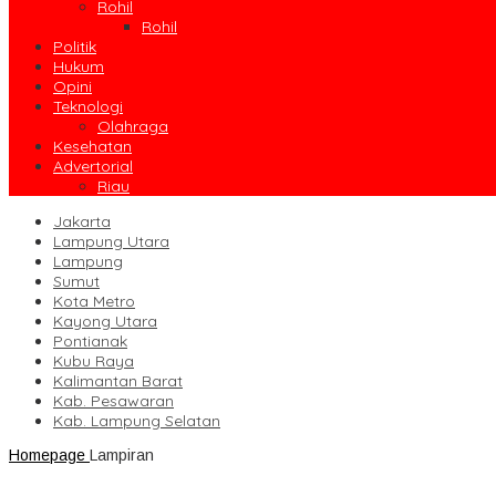
Rohil
Rohil
Politik
Hukum
Opini
Teknologi
Olahraga
Kesehatan
Advertorial
Riau
Jakarta
Lampung Utara
Lampung
Sumut
Kota Metro
Kayong Utara
Pontianak
Kubu Raya
Kalimantan Barat
Kab. Pesawaran
Kab. Lampung Selatan
Homepage
Lampiran