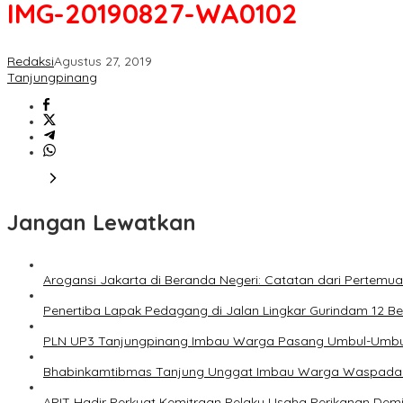
IMG-20190827-WA0102
Redaksi
Agustus 27, 2019
Tanjungpinang
Jangan Lewatkan
Arogansi Jakarta di Beranda Negeri: Catatan dari Pertem
Penertiba Lapak Pedagang di Jalan Lingkar Gurindam 12 Be
PLN UP3 Tanjungpinang Imbau Warga Pasang Umbul-Umbul
Bhabinkamtibmas Tanjung Unggat Imbau Warga Waspada K
APIT Hadir Perkuat Kemitraan Pelaku Usaha Perikanan De