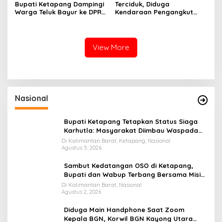
Bupati Ketapang Dampingi
Terciduk, Diduga
Warga Teluk Bayur ke DPR
Kendaraan Pengangkut
RI, Komisi II Keluarkan
CPO Keluar dari Gudang
Rekomendasi Tegas Soal
yang Diduga Tempat
Konflik Lahan PT PTS
Penampungan CPO
View More
Nasional
Bupati Ketapang Tetapkan Status Siaga
Karhutla: Masyarakat Diimbau Waspada
Cuaca Ekstrem
Di Kalimantan Barat, Ketapang, Nasional
Agustus 5, 2026
Sambut Kedatangan OSO di Ketapang,
Bupati dan Wabup Terbang Bersama Misi
Keberkahan MTQ XXXIV di Kayong Utara
Di Kalimantan Barat, Nasional
Agustus 2, 2026
Diduga Main Handphone Saat Zoom
Kepala BGN, Korwil BGN Kayong Utara