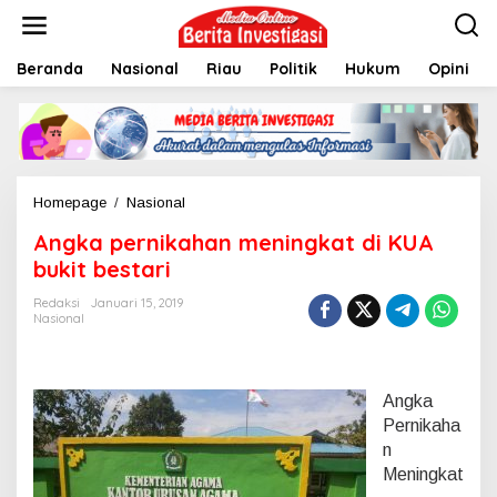
L
e
w
Beranda
Nasional
Riau
Politik
Hukum
Opini
a
t
i
k
e
k
o
Homepage
/
Nasional
A
n
n
t
Angka pernikahan meningkat di KUA
g
e
k
bukit bestari
n
a
p
Redaksi
Januari 15, 2019
Nasional
e
r
n
i
Angka
k
a
Pernikaha
h
n
a
Meningkat
n