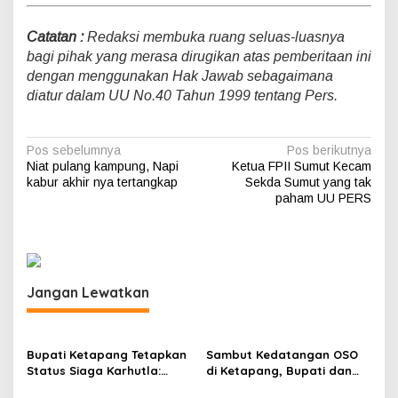
i
Catatan :
Redaksi membuka ruang seluas-luasnya
bagi pihak yang merasa dirugikan atas pemberitaan ini
dengan menggunakan Hak Jawab sebagaimana
diatur dalam UU No.40 Tahun 1999 tentang Pers.
N
Pos sebelumnya
Pos berikutnya
Niat pulang kampung, Napi
Ketua FPII Sumut Kecam
a
kabur akhir nya tertangkap
Sekda Sumut yang tak
v
paham UU PERS
i
g
a
Jangan Lewatkan
s
i
p
Bupati Ketapang Tetapkan
Sambut Kedatangan OSO
Status Siaga Karhutla:
di Ketapang, Bupati dan
o
Masyarakat Diimbau
Wabup Terbang Bersama