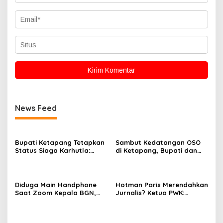
News Feed
Bupati Ketapang Tetapkan
Sambut Kedatangan OSO
Status Siaga Karhutla:
di Ketapang, Bupati dan
Masyarakat Diimbau
Wabup Terbang Bersama
Waspada Cuaca Ekstrem
Misi Keberkahan MTQ XXXIV
di Kayong Utara
Diduga Main Handphone
Hotman Paris Merendahkan
Saat Zoom Kepala BGN,
Jurnalis? Ketua PWK:
Korwil BGN Kayong Utara
Berpotensi Ciderai
Terancam Dimutasi ke
Penghormatan
Papua