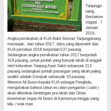
.
m
e
Tanjungpi
n
nang,
i
Beritainve
n
stigasi . 7
g
Januari
k
a
2019.
t
Angka pernikahan di KUA Bukit Bestari Tanjungpinang
d
menanjak , dari tahun 2017, data yang diperoleh dari
i
KUA pertahun 2018 berjumlah 537 pasang.
K
Sedangkan angka pernikahan tahun 2017 berjumlah
U
A
419 pasang, untuk jumlah yang banyak nikah di ungguli
b
oleh kelurahan Tanjung Ayun Sakti sebanyak 212
u
pasang sedangkan jumlah pasangan yang nikah paling
k
sedikit adalah Dompak sebanyak 33 pasang.
i
t
Menurut Ali Busro kepala KUA sebagai Penghulu,
b
mengatakan bahwa tahun ini calon pengantin ( catin )
e
akan diberikan bimbingan pra nikah dari Dinas
s
kesehatan tegas Ali Busro di Kantornya minggu yang
t
lalu. / wak man
a
r