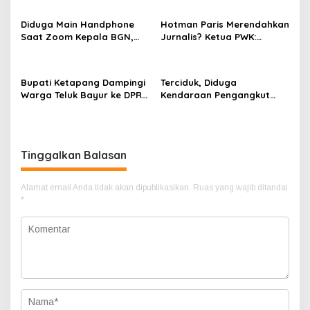
s
Waspada Cuaca Ekstrem
Misi Keberkahan MTQ XXXIV
di Kayong Utara
Diduga Main Handphone
Hotman Paris Merendahkan
Saat Zoom Kepala BGN,
Jurnalis? Ketua PWK:
Korwil BGN Kayong Utara
Berpotensi Ciderai
Terancam Dimutasi ke
Penghormatan
Papua
Bupati Ketapang Dampingi
Terciduk, Diduga
Warga Teluk Bayur ke DPR
Kendaraan Pengangkut
RI, Komisi II Keluarkan
CPO Keluar dari Gudang
Rekomendasi Tegas Soal
yang Diduga Tempat
Konflik Lahan PT PTS
Penampungan CPO
Tinggalkan Balasan
Alamat email Anda tidak akan dipublikasikan.
Ruas yang wajib ditandai
*