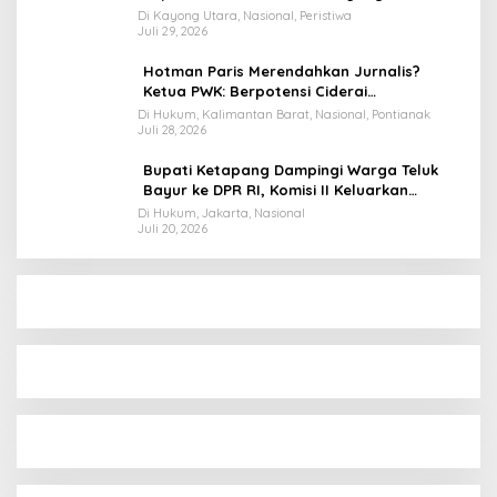
Terancam Dimutasi ke Papua
Di Kayong Utara, Nasional, Peristiwa
Juli 29, 2026
Hotman Paris Merendahkan Jurnalis?
Ketua PWK: Berpotensi Ciderai
Penghormatan
Di Hukum, Kalimantan Barat, Nasional, Pontianak
Juli 28, 2026
Bupati Ketapang Dampingi Warga Teluk
Bayur ke DPR RI, Komisi II Keluarkan
Rekomendasi Tegas Soal Konflik Lahan PT
Di Hukum, Jakarta, Nasional
Juli 20, 2026
PTS