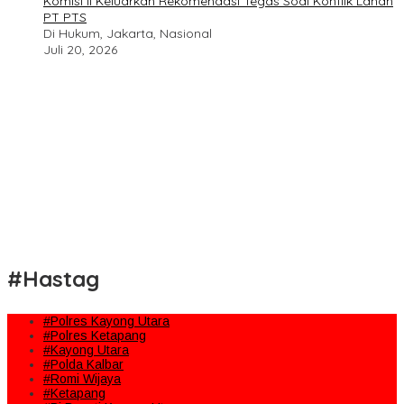
Komisi II Keluarkan Rekomendasi Tegas Soal Konflik Lahan
PT PTS
Di Hukum, Jakarta, Nasional
Juli 20, 2026
#Hastag
#Polres Kayong Utara
#Polres Ketapang
#Kayong Utara
#Polda Kalbar
#Romi Wijaya
#Ketapang