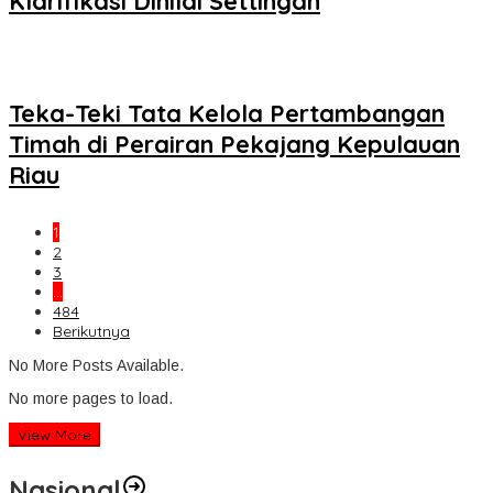
Klarifikasi Dinilai Settingan
Teka-Teki Tata Kelola Pertambangan
Timah di Perairan Pekajang Kepulauan
Riau
1
2
3
…
484
Berikutnya
No More Posts Available.
No more pages to load.
View More
Nasional