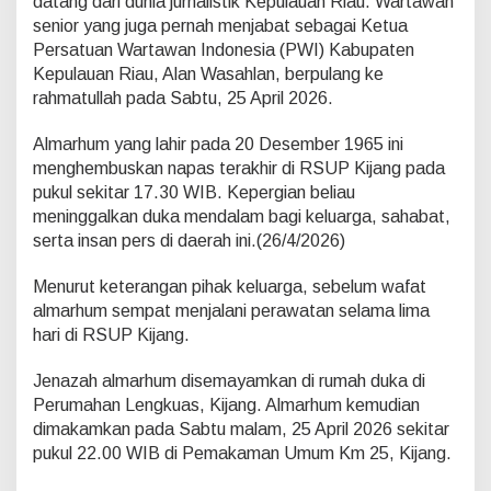
datang dari dunia jurnalistik Kepulauan Riau. Wartawan
W
senior yang juga pernah menjabat sebagai Ketua
a
r
Persatuan Wartawan Indonesia (PWI) Kabupaten
t
Kepulauan Riau, Alan Wasahlan, berpulang ke
a
rahmatullah pada Sabtu, 25 April 2026.
w
a
Almarhum yang lahir pada 20 Desember 1965 ini
n
S
menghembuskan napas terakhir di RSUP Kijang pada
e
pukul sekitar 17.30 WIB. Kepergian beliau
n
meninggalkan duka mendalam bagi keluarga, sahabat,
i
serta insan pers di daerah ini.(26/4/2026)
o
r
d
Menurut keterangan pihak keluarga, sebelum wafat
a
almarhum sempat menjalani perawatan selama lima
n
hari di RSUP Kijang.
M
a
Jenazah almarhum disemayamkan di rumah duka di
n
t
Perumahan Lengkuas, Kijang. Almarhum kemudian
a
dimakamkan pada Sabtu malam, 25 April 2026 sekitar
n
pukul 22.00 WIB di Pemakaman Umum Km 25, Kijang.
K
e