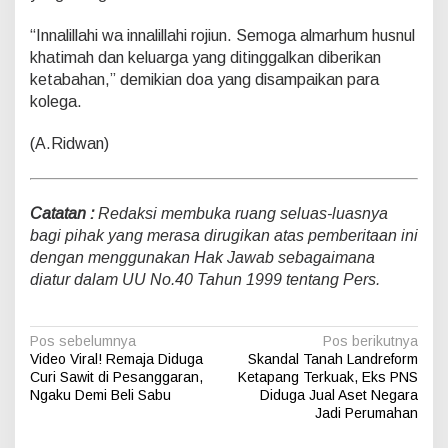
r
p
“Innalillahi wa innalillahi rojiun. Semoga almarhum husnul
u
khatimah dan keluarga yang ditinggalkan diberikan
l
ketabahan,” demikian doa yang disampaikan para
a
n
kolega.
g
(A.Ridwan)
Catatan :
Redaksi membuka ruang seluas-luasnya
bagi pihak yang merasa dirugikan atas pemberitaan ini
dengan menggunakan Hak Jawab sebagaimana
diatur dalam UU No.40 Tahun 1999 tentang Pers.
N
Pos sebelumnya
Pos berikutnya
Video Viral! Remaja Diduga
Skandal Tanah Landreform
a
Curi Sawit di Pesanggaran,
Ketapang Terkuak, Eks PNS
v
Ngaku Demi Beli Sabu
Diduga Jual Aset Negara
Jadi Perumahan
i