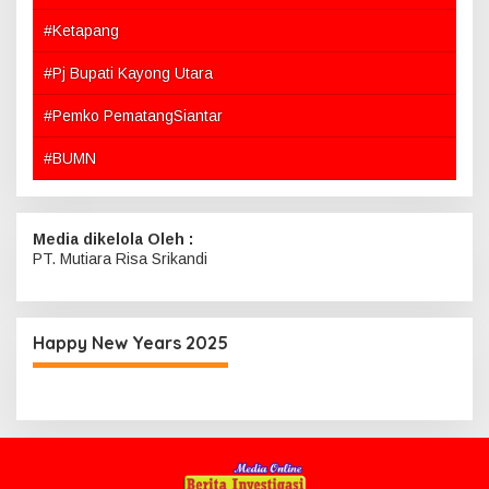
#Ketapang
#Pj Bupati Kayong Utara
#Pemko PematangSiantar
#BUMN
Media dikelola Oleh :
PT. Mutiara Risa Srikandi
Happy New Years 2025