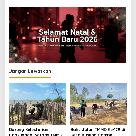
g
a
s
i
p
o
s
Jangan Lewatkan
Dukung Kelestarian
Bahu Jalan TMMD Ke-129 di
Lingkungan, Satgas TMMD
Desa Busung Hampir