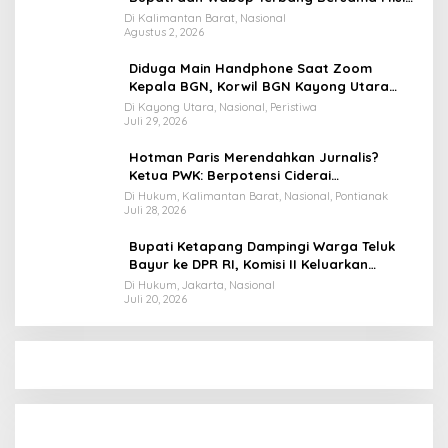
Keberkahan MTQ XXXIV di Kayong Utara
Di Kalimantan Barat, Nasional
Agustus 2, 2026
Diduga Main Handphone Saat Zoom
Kepala BGN, Korwil BGN Kayong Utara
Terancam Dimutasi ke Papua
Di Kayong Utara, Nasional, Peristiwa
Juli 29, 2026
Hotman Paris Merendahkan Jurnalis?
Ketua PWK: Berpotensi Ciderai
Penghormatan
Di Hukum, Kalimantan Barat, Nasional, Pontianak
Juli 28, 2026
Bupati Ketapang Dampingi Warga Teluk
Bayur ke DPR RI, Komisi II Keluarkan
Rekomendasi Tegas Soal Konflik Lahan PT
Di Hukum, Jakarta, Nasional
Juli 20, 2026
PTS