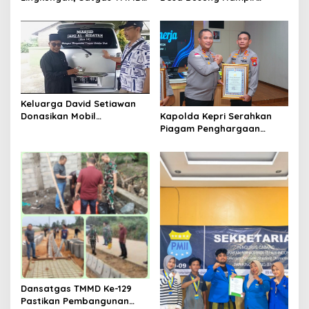
Ke-129 Bersihkan Lokasi
Rampung, Pengerjaan
Penanaman Mangrove.
Tembus 97 Persen
Keluarga David Setiawan
Kapolda Kepri Serahkan
Donasikan Mobil
Piagam Penghargaan
Operasional untuk Masjid
Kapolri kepada Polres
Jami’ Alhidayah Toapaya
Bintan atas Predikat
Selatan
Pelayanan Prima 2025
Dansatgas TMMD Ke-129
Pastikan Pembangunan