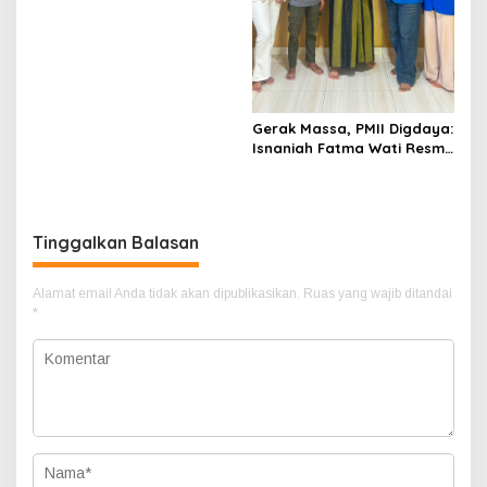
Drainase, Sumur Bor dan
MCK Berjalan Optimal
Gerak Massa, PMII Digdaya:
Isnaniah Fatma Wati Resmi
Nahkodai PMII
Tanjungpinang-Bintan
Tinggalkan Balasan
Alamat email Anda tidak akan dipublikasikan.
Ruas yang wajib ditandai
*