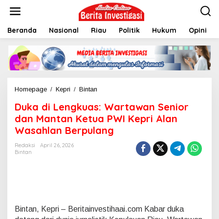
L
e
w
Beranda
Nasional
Riau
Politik
Hukum
Opini
a
t
i
k
e
k
o
Homepage
/
Kepri
/
Bintan
D
n
u
t
Duka di Lengkuas: Wartawan Senior
k
e
a
dan Mantan Ketua PWI Kepri Alan
n
d
Wasahlan Berpulang
i
L
Redaksi
April 26, 2026
e
Bintan
n
g
k
u
a
s
Bintan, Kepri – Beritainvestihaai.com Kabar duka
: