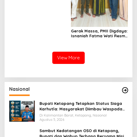
MCK Berjalan Optimal
Gerak Massa, PMII Digdaya:
Isnaniah Fatma Wati Resmi
Nahkodai PMII
Tanjungpinang-Bintan
View More
Nasional
Bupati Ketapang Tetapkan Status Siaga
Karhutla: Masyarakat Diimbau Waspada
Cuaca Ekstrem
Di Kalimantan Barat, Ketapang, Nasional
Agustus 5, 2026
Sambut Kedatangan OSO di Ketapang,
Bupati dan Wabup Terbang Bersama Misi