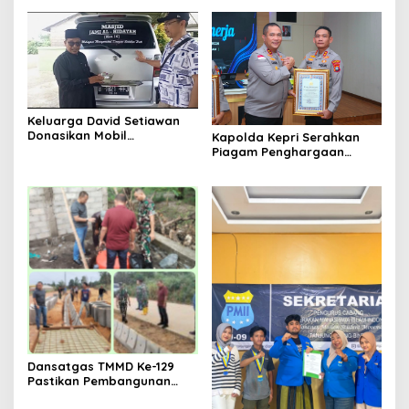
Penanaman Mangrove.
Tembus 97 Persen
Keluarga David Setiawan
Donasikan Mobil
Kapolda Kepri Serahkan
Operasional untuk Masjid
Piagam Penghargaan
Jami’ Alhidayah Toapaya
Kapolri kepada Polres
Selatan
Bintan atas Predikat
Pelayanan Prima 2025
Dansatgas TMMD Ke-129
Pastikan Pembangunan
Drainase, Sumur Bor dan