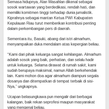
Semasa hidupnya, Alan Wasahlan dikenal sebagai
t
u
sosok wartawan yang berdedikasi, rendah hati, dan
a
memiliki komitmen tinggi terhadap dunia jurnalistik.
P
Kiprahnya sebagai mantan Ketua PWI Kabupaten
W
Kepulauan Riau turut memberikan kontribusi penting
I
K
dalam perkembangan pers di daerah.
e
p
Sementara itu, Basuki, abang dari istri almarhum,
r
menyampaikan duka mendalam atas kepergian beliau.
i
A
“Kami dari pihak keluarga sangat kehilangan. Almarhum
l
a
adalah sosok yang baik, perhatian, dan selalu hadir
n
untuk keluarga. Selama dirawat di rumah sakit, kami
W
sudah berupaya maksimal, namun Allah berkehendak
a
lain. Kami mohon doa agar almarhum diampuni segala
s
a
dosanya dan ditempatkan di tempat terbaik di sisi-
h
Nya,” ungkapnya.
l
a
Ucapan belasungkawa pun mengalir dari berbagai
n
kalangan, baik rekan seprofesi maupun masyarakat
B
e
yang mengenal beliau.