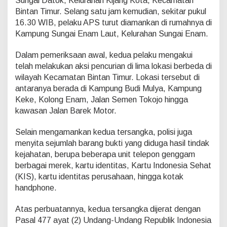
Sungai Datok, Kelurahan Kijang Kota, Kecamatan
a
Bintan Timur. Selang satu jam kemudian, sekitar pukul
k
16.30 WIB, pelaku APS turut diamankan di rumahnya di
s
i
Kampung Sungai Enam Laut, Kelurahan Sungai Enam.
d
i
Dalam pemeriksaan awal, kedua pelaku mengakui
L
telah melakukan aksi pencurian di lima lokasi berbeda di
i
wilayah Kecamatan Bintan Timur. Lokasi tersebut di
m
a
antaranya berada di Kampung Budi Mulya, Kampung
L
Keke, Kolong Enam, Jalan Semen Tokojo hingga
o
kawasan Jalan Barek Motor.
k
a
Selain mengamankan kedua tersangka, polisi juga
s
i
menyita sejumlah barang bukti yang diduga hasil tindak
d
kejahatan, berupa beberapa unit telepon genggam
i
berbagai merek, kartu identitas, Kartu Indonesia Sehat
B
(KIS), kartu identitas perusahaan, hingga kotak
i
handphone.
n
t
a
Atas perbuatannya, kedua tersangka dijerat dengan
n
Pasal 477 ayat (2) Undang-Undang Republik Indonesia
T