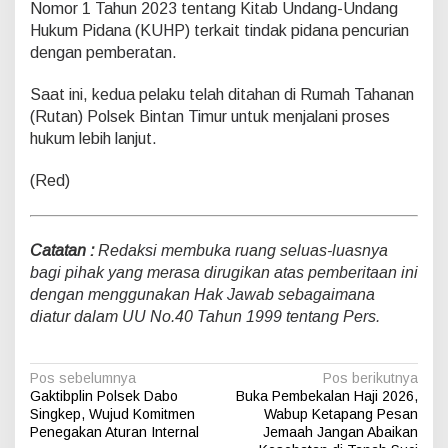
Nomor 1 Tahun 2023 tentang Kitab Undang-Undang
i
Hukum Pidana (KUHP) terkait tindak pidana pencurian
m
u
dengan pemberatan.
r
Saat ini, kedua pelaku telah ditahan di Rumah Tahanan
(Rutan) Polsek Bintan Timur untuk menjalani proses
hukum lebih lanjut.
(Red)
Catatan :
Redaksi membuka ruang seluas-luasnya
bagi pihak yang merasa dirugikan atas pemberitaan ini
dengan menggunakan Hak Jawab sebagaimana
diatur dalam UU No.40 Tahun 1999 tentang Pers.
N
Pos sebelumnya
Pos berikutnya
Gaktibplin Polsek Dabo
Buka Pembekalan Haji 2026,
a
Singkep, Wujud Komitmen
Wabup Ketapang Pesan
v
Penegakan Aturan Internal
Jemaah Jangan Abaikan