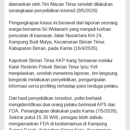
k
diamankan oleh Tim Macan Timur setelah dilakukan
u
serangkaian penyelidikan intensif.(9/5/2026)
s
D
Pengungkapan kasus ini berawal dari laporan seorang
u
a
warga bernama Sri Widanarti yang menjadi korban
P
pencurian di kawasan Jalan Nusantara Km 24,
e
Kampung Budi Mulya, Kecamatan Bintan Timur,
l
Kabupaten Bintan, pada Kamis (16/4/2026).
a
k
u
Kapolsek Bintan Timur AKP Aang Setiawan melalui
C
Kanit Reskrim Polsek Bintan Timur Iptu Yofi
u
menjelaskan, setelah menerima laporan, tim langsung
r
bergerak melakukan penyelidikan, pengumpulan
a
informasi serta profiling terhadap para terduga pelaku.
t
,
A
Dari hasil penyelidikan tersebut, polisi berhasil
k
mengidentifikasi dua orang pelaku berinisial APS dan
u
FDA. Penangkapan dilakukan pada Kamis (7/5/2026).
i
Sekitar pukul 15.30 WIB, petugas lebih dahulu
B
e
mengamankan FDA di kediamannya di Kampung
r