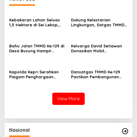
Kebakaran Lahan Seluas
Dukung Kelestarian
1,5 Hektare di Sei Lekop,
Lingkungan, Satgas TMMD
Tim Gabungan Sigap,
Ke-129 Bersihkan Lokasi
Babinsa Jadi Sorotan
Penanaman Mangrove.
Bahu Jalan TMMD Ke-129 di
Keluarga David Setiawan
Desa Busung Hampir
Donasikan Mobil
Rampung, Pengerjaan
Operasional untuk Masjid
Tembus 97 Persen
Jami’ Alhidayah Toapaya
Selatan
Kapolda Kepri Serahkan
Dansatgas TMMD Ke-129
Piagam Penghargaan
Pastikan Pembangunan
Kapolri kepada Polres
Drainase, Sumur Bor dan
Bintan atas Predikat
MCK Berjalan Optimal
Pelayanan Prima 2025
View More
Nasional