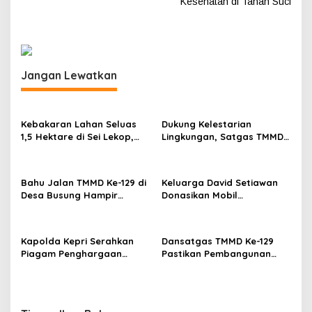
Kesehatan di Tanah Suci
i
g
a
s
Jangan Lewatkan
i
p
Kebakaran Lahan Seluas
Dukung Kelestarian
o
1,5 Hektare di Sei Lekop,
Lingkungan, Satgas TMMD
s
Tim Gabungan Sigap,
Ke-129 Bersihkan Lokasi
Babinsa Jadi Sorotan
Penanaman Mangrove.
Bahu Jalan TMMD Ke-129 di
Keluarga David Setiawan
Desa Busung Hampir
Donasikan Mobil
Rampung, Pengerjaan
Operasional untuk Masjid
Tembus 97 Persen
Jami’ Alhidayah Toapaya
Selatan
Kapolda Kepri Serahkan
Dansatgas TMMD Ke-129
Piagam Penghargaan
Pastikan Pembangunan
Kapolri kepada Polres
Drainase, Sumur Bor dan
Bintan atas Predikat
MCK Berjalan Optimal
Pelayanan Prima 2025