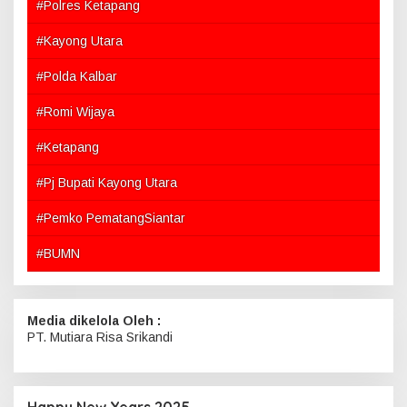
#Polres Ketapang
#Kayong Utara
#Polda Kalbar
#Romi Wijaya
#Ketapang
#Pj Bupati Kayong Utara
#Pemko PematangSiantar
#BUMN
Media dikelola Oleh :
PT. Mutiara Risa Srikandi
Happy New Years 2025