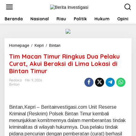
L
e
w
Beranda
Nasional
Riau
Politik
Hukum
Opini
a
t
i
k
e
Homepage
/
Kepri
/
Bintan
T
k
i
o
Tim Macan Timur Ringkus Dua Pelaku
m
n
M
Curat, Akui Beraksi di Lima Lokasi di
t
a
e
Bintan Timur
c
n
a
Redaksi
Mei 9, 2026
n
Bintan
T
i
m
u
Bintan,Kepri – Beritainvestigasi.com Unit Reserse
r
Kriminal (Reskrim) Polsek Bintan Timur kembali
R
menunjukkan komitmennya dalam memberantas tindak
i
kriminalitas di wilayah hukumnya. Dua pelaku tindak
n
g
pidana pencurian dengan pemberatan (curat) berhasil