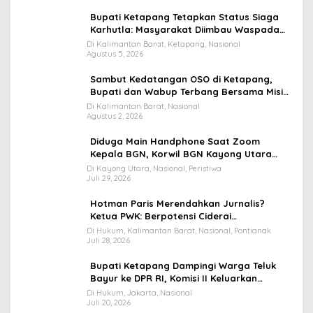
Bupati Ketapang Tetapkan Status Siaga
Karhutla: Masyarakat Diimbau Waspada
Cuaca Ekstrem
Di Kalimantan Barat, Ketapang, Nasional
Agustus 5, 2026
Sambut Kedatangan OSO di Ketapang,
Bupati dan Wabup Terbang Bersama Misi
Keberkahan MTQ XXXIV di Kayong Utara
Di Kalimantan Barat, Nasional
Agustus 2, 2026
Diduga Main Handphone Saat Zoom
Kepala BGN, Korwil BGN Kayong Utara
Terancam Dimutasi ke Papua
Di Kayong Utara, Nasional, Peristiwa
Juli 29, 2026
Hotman Paris Merendahkan Jurnalis?
Ketua PWK: Berpotensi Ciderai
Penghormatan
Di Hukum, Kalimantan Barat, Nasional, Pontianak
Juli 28, 2026
Bupati Ketapang Dampingi Warga Teluk
Bayur ke DPR RI, Komisi II Keluarkan
Rekomendasi Tegas Soal Konflik Lahan PT
Di Hukum, Jakarta, Nasional
Juli 20, 2026
PTS