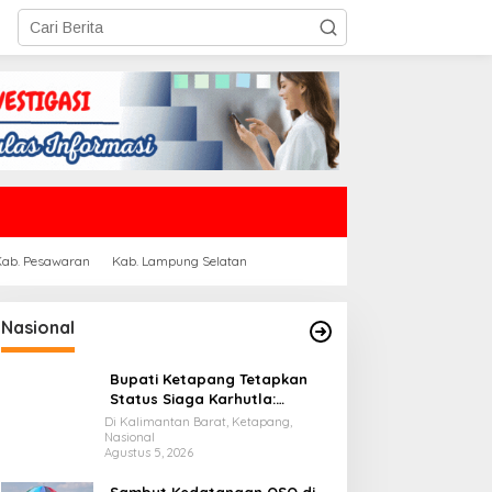
Kab. Pesawaran
Kab. Lampung Selatan
Nasional
Bupati Ketapang Tetapkan
Status Siaga Karhutla:
Masyarakat Diimbau
Di Kalimantan Barat, Ketapang,
Nasional
Waspada Cuaca Ekstrem
Agustus 5, 2026