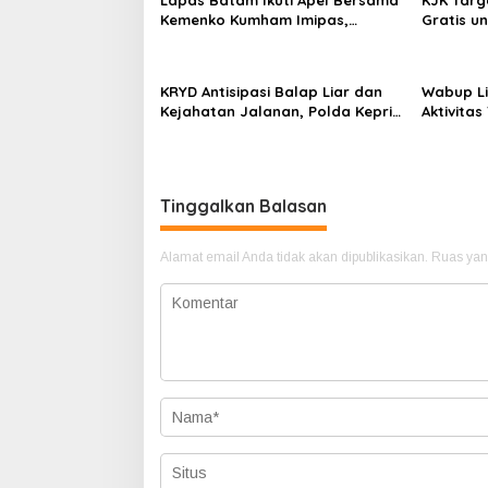
i
Lapas Batam Ikuti Apel Bersama
KJK Targ
Kemenko Kumham Imipas,
Gratis u
p
Dirangkaikan dengan
Penyerahan Penghargaan
o
Pegawai Teladan
s
KRYD Antisipasi Balap Liar dan
Wabup Li
Kejahatan Jalanan, Polda Kepri
Aktivita
Kerahkan Personel Gabungan di
CPM, Foru
Kota Batam ‎
Settinga
Tinggalkan Balasan
Alamat email Anda tidak akan dipublikasikan.
Ruas yan