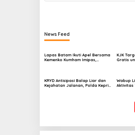
News Feed
Lapas Batam Ikuti Apel Bersama
KJK Targ
Kemenko Kumham Imipas,
Gratis u
Dirangkaikan dengan
Penyerahan Penghargaan
Pegawai Teladan
KRYD Antisipasi Balap Liar dan
Wabup Li
Kejahatan Jalanan, Polda Kepri
Aktivita
Kerahkan Personel Gabungan di
CPM, Foru
Kota Batam ‎
Settinga