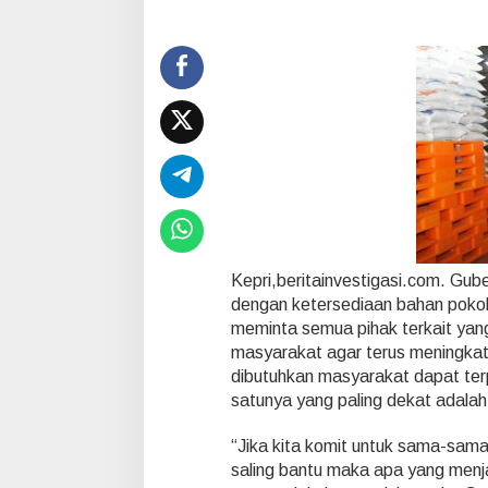
p
a
i
M
a
s
y
a
r
a
k
a
t
M
Kepri,beritainvestigasi.com. Gub
e
dengan ketersediaan bahan pokok 
n
meminta semua pihak terkait yan
g
e
masyarakat agar terus meningka
l
dibutuhkan masyarakat dapat terp
u
satunya yang paling dekat adalah 
h
,
“Jika kita komit untuk sama-sama 
N
u
saling bantu maka apa yang menja
r