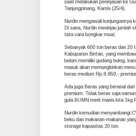
saat melakukan peninjauan ke Gu
d
Tanjungpinang, Kamis (25/4).
i
n
Nurdin mengawali kunjungannya k
S
i
Di sana, Nurdin meninjau jumlah 
d
tata cara bongkar muat.
a
k
Sebanyak 600 ton beras dan 20 to
P
Kabupaten Bintan, yang membawah
a
s
belum memiliki gudang bulog, ka
a
masuk akan memungkinkan mencapa
r
beras medium Rp.9.950,- premiu
D
a
Ada juga Beras yang berasal dari
n
B
premium. Tidak beras saja namun
u
gula BUMN merk manis kita 1kg 
l
o
Nurdin kemudian menyambangi C
g
beku dan makanan-makanan yang 
storage kapasitas 20 ton.