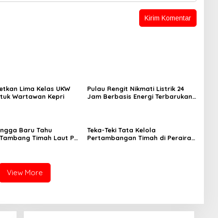
etkan Lima Kelas UKW
Pulau Rengit Nikmati Listrik 24
ntuk Wartawan Kepri
Jam Berbasis Energi Terbarukan,
Jadi Pulau Pertama Pengguna
Hidrogen
ngga Baru Tahu
Teka-Teki Tata Kelola
s Tambang Timah Laut PT
Pertambangan Timah di Perairan
m Klarifikasi Dinilai
Pekajang Kepulauan Riau
n
View More