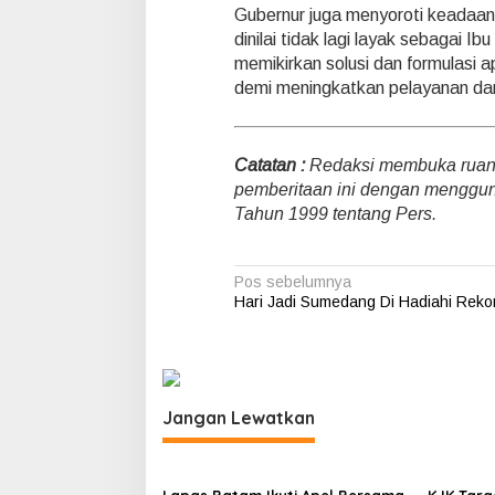
Gubernur juga menyoroti keadaan 
dinilai tidak lagi layak sebagai I
memikirkan solusi dan formulasi 
demi meningkatkan pelayanan da
Catatan :
Redaksi membuka ruang 
pemberitaan ini dengan menggu
Tahun 1999 tentang Pers.
N
Pos sebelumnya
Hari Jadi Sumedang Di Hadiahi Reko
a
v
i
g
Jangan Lewatkan
a
s