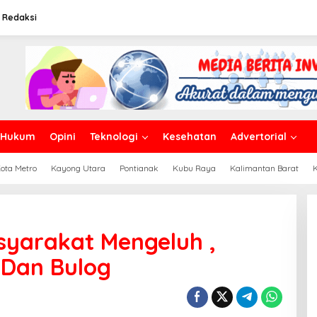
Redaksi
Hukum
Opini
Teknologi
Kesehatan
Advertorial
ota Metro
Kayong Utara
Pontianak
Kubu Raya
Kalimantan Barat
yarakat Mengeluh ,
 Dan Bulog