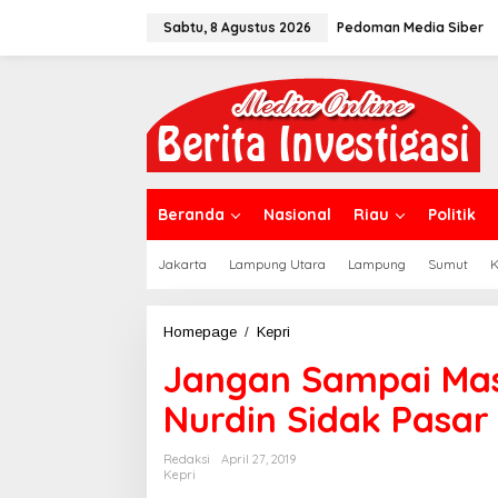
L
Sabtu, 8 Agustus 2026
Pedoman Media Siber
e
w
a
t
i
k
e
k
o
n
Beranda
Nasional
Riau
Politik
t
e
Jakarta
Lampung Utara
Lampung
Sumut
K
n
Homepage
/
Kepri
J
a
Jangan Sampai Mas
n
g
Nurdin Sidak Pasar
a
n
S
Redaksi
April 27, 2019
a
Kepri
m