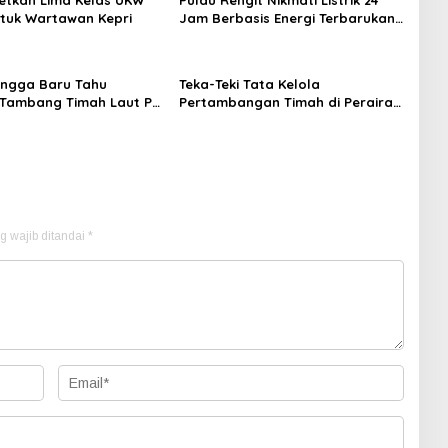
etkan Lima Kelas UKW
Pulau Rengit Nikmati Listrik 24
ntuk Wartawan Kepri
Jam Berbasis Energi Terbarukan,
Jadi Pulau Pertama Pengguna
Hidrogen
ngga Baru Tahu
Teka-Teki Tata Kelola
s Tambang Timah Laut PT
Pertambangan Timah di Perairan
m Klarifikasi Dinilai
Pekajang Kepulauan Riau
n
g wajib ditandai
*