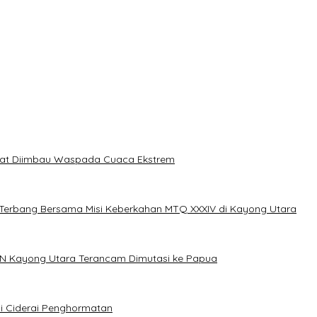
akat Diimbau Waspada Cuaca Ekstrem
erbang Bersama Misi Keberkahan MTQ XXXIV di Kayong Utara
N Kayong Utara Terancam Dimutasi ke Papua
i Ciderai Penghormatan