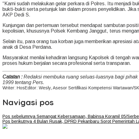
“Kami sudah melakukan gelar perkara di Polres. Itu menjadi b
bukti-bukti serta petunjuk lain dalam proses penyelidikan. Jik
AKP Dedi S.
Kunjungan dan pertemuan tersebut mendapat sambutan positif
kepolisian, khususnya Polsek Kembang Janggut, terus mengam
Selain itu, para orang tua korban juga memberikan apresiasi
anak di Desa Perdana.
Masyarakat menilai kehadiran langsung Kapolsek di tengah 
proses hukum berjalan secara profesional serta transparan.
Catatan :
Redaksi membuka ruang seluas-luasnya bagi pihak
1999 tentang Pers.
Writer: Hos
Editor: Wesly, Asesor Sertifikasi Kompetensi Wartawan/S
Navigasi pos
Pos sebelumnya
Semangat Kebersamaan, Babinsa Koramil 05/Serbel
Pos berikutnya
4 Bulan Rusak, DPRD Pekanbaru Sorot Pemerintah L