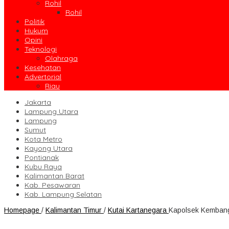
Rohil
Rohil
Politik
Hukum
Opini
Teknologi
Olahraga
Kesehatan
Advertorial
Riau
Jakarta
Lampung Utara
Lampung
Sumut
Kota Metro
Kayong Utara
Pontianak
Kubu Raya
Kalimantan Barat
Kab. Pesawaran
Kab. Lampung Selatan
Homepage
/
Kalimantan Timur
/
Kutai Kartanegara
Kapolsek Kembang