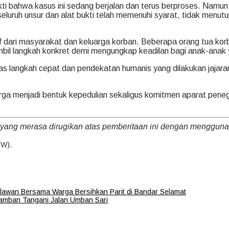
ukti bahwa kasus ini sedang berjalan dan terus berproses. Namu
a seluruh unsur dan alat bukti telah memenuhi syarat, tidak men
 dari masyarakat dan keluarga korban. Beberapa orang tua kor
bil langkah konkret demi mengungkap keadilan bagi anak-anak 
 atas langkah cepat dan pendekatan humanis yang dilakukan jaj
warga menjadi bentuk kepedulian sekaligus komitmen aparat p
 yang merasa dirugikan atas pemberitaan ini dengan menggu
KW).
awan Bersama Warga Bersihkan Parit di Bandar Selamat
amban Tangani Jalan Umban Sari