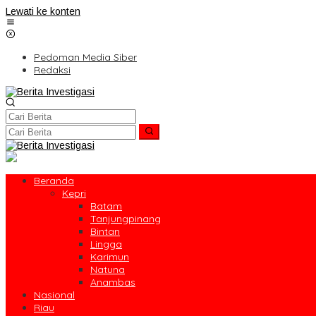
Lewati ke konten
Pedoman Media Siber
Redaksi
Beranda
Kepri
Batam
Tanjungpinang
Bintan
Lingga
Karimun
Natuna
Anambas
Nasional
Riau