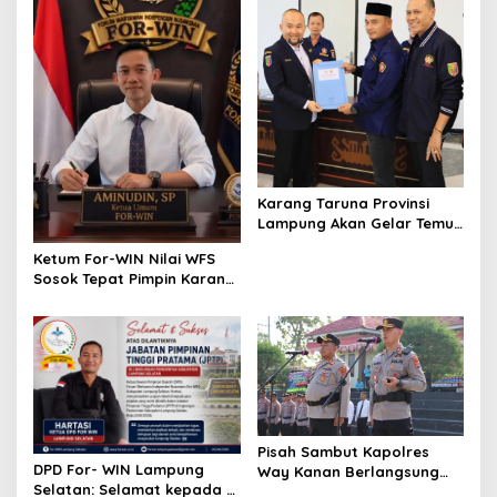
Karang Taruna Provinsi
Lampung Akan Gelar Temu
Karya, Ini Jadwalnya
Ketum For-WIN Nilai WFS
Sosok Tepat Pimpin Karang
Taruna Lampung:
Pisah Sambut Kapolres
DPD For- WIN Lampung
Way Kanan Berlangsung
Selatan: Selamat kepada 12
Khidmat, Tunggul Wira