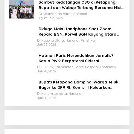
Sambut Kedatangan OSO di Ketapang,
Bupati dan Wabup Terbang Bersama Misi
Keberkahan MTQ XXXIV di Kayong Utara
Di Kalimantan Barat, Nasional
Agustus 2, 2026
Diduga Main Handphone Saat Zoom
Kepala BGN, Korwil BGN Kayong Utara
Terancam Dimutasi ke Papua
Di Kayong Utara, Nasional, Peristiwa
Juli 29, 2026
Hotman Paris Merendahkan Jurnalis?
Ketua PWK: Berpotensi Ciderai
Penghormatan
Di Hukum, Kalimantan Barat, Nasional, Pontianak
Juli 28, 2026
Bupati Ketapang Dampingi Warga Teluk
Bayur ke DPR RI, Komisi II Keluarkan
Rekomendasi Tegas Soal Konflik Lahan PT
Di Hukum, Jakarta, Nasional
Juli 20, 2026
PTS