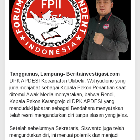
T
a
n
g
g
a
m
u
s
M
e
n
y
Tanggamus, Lampung- Beritainvestigasi.com
a
y
DPK APDESI Kecamatan Ulubelu, Wahyudiono yang
a
juga menjabat sebagai Kepala Pekon Penantian saat
n
ditemui Awak Media menyatakan, bahwa Rendi,
g
Kepala Pekon Karangrejo di DPK APDESI yang
k
menduduki jabatan sebagai Bendahara menyatakan
a
n
telah resmi mengundurkan diri tanpa alasan yang jelas.
M
u
Setelah sebelumnya Sekretaris, Siswanto juga telah
n
mengundurkan diri, ini menuai polemik dan menjadi
d