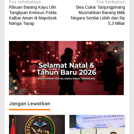
N
Pos sebelumnya
Pos berikutnya
Ribuan Batang Kayu Ulin
Bea Cukai Tanjungpinang
a
Tangkpan Krimsus Polda
Musnahkan Barang Milik
v
Kalbar Aman di Mapolsek
Negara Senilai Lebih dari Rp
Nanga Tayap
5,3 Miliar
i
g
a
s
i
p
o
s
Jangan Lewatkan