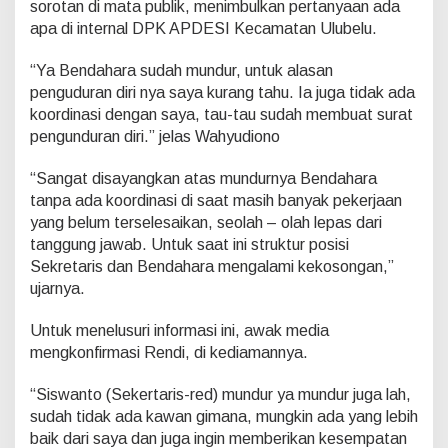
sorotan di mata publik, menimbulkan pertanyaan ada
u
r
apa di internal DPK APDESI Kecamatan Ulubelu.
n
y
“Ya Bendahara sudah mundur, untuk alasan
a
penguduran diri nya saya kurang tahu. Ia juga tidak ada
B
koordinasi dengan saya, tau-tau sudah membuat surat
e
n
pengunduran diri.” jelas Wahyudiono
d
a
“Sangat disayangkan atas mundurnya Bendahara
h
tanpa ada koordinasi di saat masih banyak pekerjaan
a
yang belum terselesaikan, seolah – olah lepas dari
r
a
tanggung jawab. Untuk saat ini struktur posisi
A
Sekretaris dan Bendahara mengalami kekosongan,”
P
ujarnya.
D
E
Untuk menelusuri informasi ini, awak media
S
I
mengkonfirmasi Rendi, di kediamannya.
U
l
“Siswanto (Sekertaris-red) mundur ya mundur juga lah,
u
sudah tidak ada kawan gimana, mungkin ada yang lebih
b
baik dari saya dan juga ingin memberikan kesempatan
e