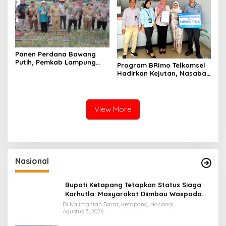
Panen Perdana Bawang
Putih, Pemkab Lampung
Program BRImo Telkomsel
Barat Perkuat Dukungan
Hadirkan Kejutan, Nasabah
terhadap Program Polri
Mesuji Raih Hadiah
Premium
View More
Nasional
Bupati Ketapang Tetapkan Status Siaga
Karhutla: Masyarakat Diimbau Waspada
Cuaca Ekstrem
Di Kalimantan Barat, Ketapang, Nasional
Agustus 5, 2026