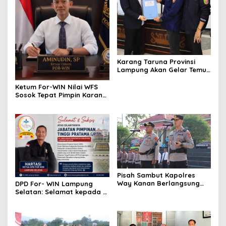
Karang Taruna Provinsi
Lampung Akan Gelar Temu
Karya, Ini Jadwalnya
Ketum For-WIN Nilai WFS
Sosok Tepat Pimpin Karang
Taruna Lampung:
Pisah Sambut Kapolres
Way Kanan Berlangsung
DPD For- WIN Lampung
Khidmat, Tunggul Wira
Selatan: Selamat kepada 12
Bhakti Ramik Ragom Resmi
Pejabat JPTP Lampung
Beralih
Selatan