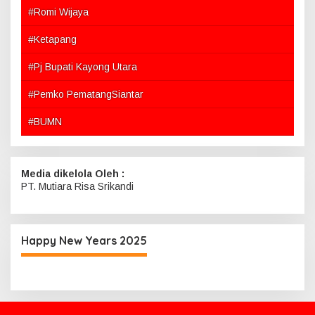
#Romi Wijaya
#Ketapang
#Pj Bupati Kayong Utara
#Pemko PematangSiantar
#BUMN
Media dikelola Oleh :
PT. Mutiara Risa Srikandi
Happy New Years 2025