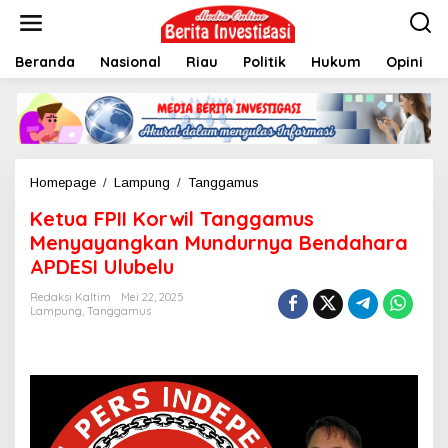
L
e
w
Beranda
Nasional
Riau
Politik
Hukum
Opini
a
t
i
k
e
k
o
Homepage
/
Lampung
/
Tanggamus
K
n
e
t
Ketua FPII Korwil Tanggamus
t
e
u
Menyayangkan Mundurnya Bendahara
n
a
APDESI Ulubelu
F
P
Redaksi Kaltim
Mei 22, 2025
I
Lampung
,
Tanggamus
I
K
o
r
w
i
l