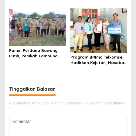
Pejabat JPTP Lampung
Bhakti Ramik Ragom Resmi
Selatan
Beralih
Panen Perdana Bawang
Putih, Pemkab Lampung
Program BRImo Telkomsel
Barat Perkuat Dukungan
Hadirkan Kejutan, Nasabah
terhadap Program Polri
Mesuji Raih Hadiah
Premium
Tinggalkan Balasan
Alamat email Anda tidak akan dipublikasikan.
Ruas yang wajib ditandai
*