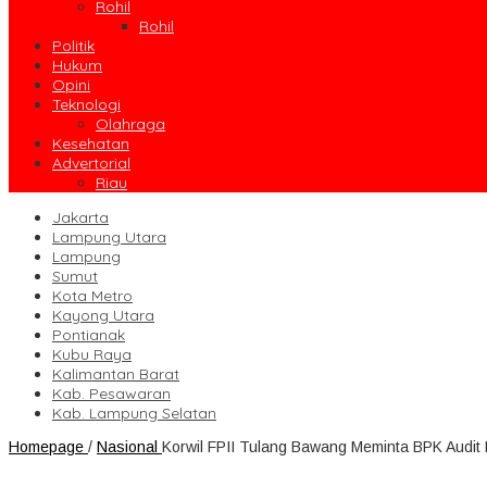
Rohil
Rohil
Politik
Hukum
Opini
Teknologi
Olahraga
Kesehatan
Advertorial
Riau
Jakarta
Lampung Utara
Lampung
Sumut
Kota Metro
Kayong Utara
Pontianak
Kubu Raya
Kalimantan Barat
Kab. Pesawaran
Kab. Lampung Selatan
Homepage
/
Nasional
Korwil FPII Tulang Bawang Meminta BPK Audi