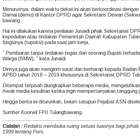
Menurutnya, dalam waktu dekat ini akan berkoordinasi deng
Damai (demo) di Kantor DPRD agar Sekretaris Dewan (Sekwa
bawang.
Hal ini dilakukan karena penilaian Junaidi pihak Sekretariat
kepedulian atau tindakan Pemerintah Daerah Kabupaten Tulan
fungsinya (tupoksi) pada saat jam kerja.
” Pembiaran tanpa tindakan tegas dari seorang Bupati terhad
Warga (BMW), ” kata Junaidi
Dirinya juga akan mengirim surat dan berharap kepada Badan
APBD tahun 2018 – 2019 khususnya di Sekretariat DPRD Tuba
Ditempat terpisah diungkapkan beberapa media, mengeluhkan
Awak media kesulitan ketika ingin mempertanyakan tanggung
Hingga berita ini diturunkan, belum satupun Pejabat ASN dis
Sumber Koorwil FPII Tulangbawang.
Catatan :
Redaksi membuka ruang seluas-luasnya bagi pihak
1999 tentang Pers.