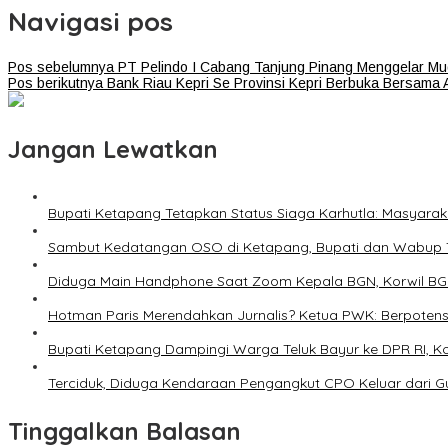
Navigasi pos
Pos sebelumnya
PT Pelindo I Cabang Tanjung Pinang Menggelar Mu
Pos berikutnya
Bank Riau Kepri Se Provinsi Kepri Berbuka Bersama 
Jangan Lewatkan
Bupati Ketapang Tetapkan Status Siaga Karhutla: Masyar
Sambut Kedatangan OSO di Ketapang, Bupati dan Wabup T
Diduga Main Handphone Saat Zoom Kepala BGN, Korwil BG
Hotman Paris Merendahkan Jurnalis? Ketua PWK: Berpotens
Bupati Ketapang Dampingi Warga Teluk Bayur ke DPR RI, Ko
Terciduk, Diduga Kendaraan Pengangkut CPO Keluar dar
Tinggalkan Balasan