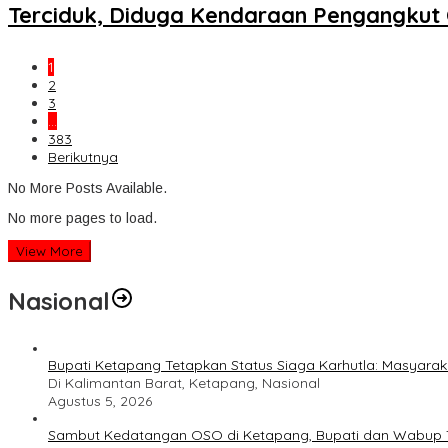
Terciduk, Diduga Kendaraan Pengangkut
1
2
3
…
383
Berikutnya
No More Posts Available.
No more pages to load.
View More
Nasional
Bupati Ketapang Tetapkan Status Siaga Karhutla: Masyar
Di Kalimantan Barat, Ketapang, Nasional
Agustus 5, 2026
Sambut Kedatangan OSO di Ketapang, Bupati dan Wabup T