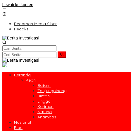
Lewati ke konten
Pedoman Media Siber
Redaksi
Beranda
Kepri
Batam
Tanjungpinang
Bintan
Lingga
Karimun
Natuna
Anambas
Nasional
Riau