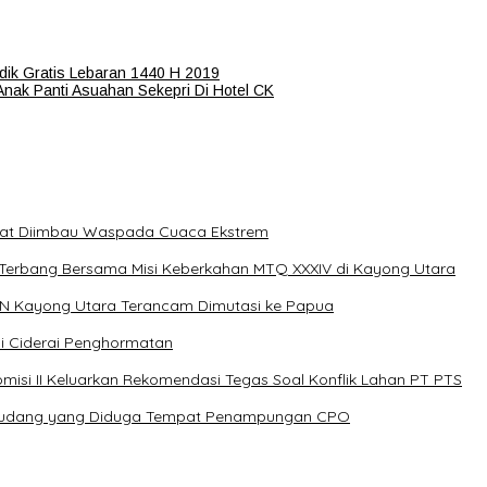
dik Gratis Lebaran 1440 H 2019
Anak Panti Asuahan Sekepri Di Hotel CK
akat Diimbau Waspada Cuaca Ekstrem
erbang Bersama Misi Keberkahan MTQ XXXIV di Kayong Utara
N Kayong Utara Terancam Dimutasi ke Papua
i Ciderai Penghormatan
misi II Keluarkan Rekomendasi Tegas Soal Konflik Lahan PT PTS
i Gudang yang Diduga Tempat Penampungan CPO