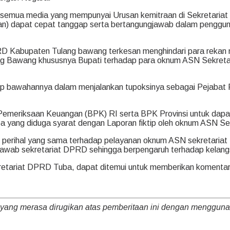
an semua media yang mempunyai Urusan kemitraan di Sekretaria
n) dapat cepat tanggap serta bertangungjawab dalam pengguna
 DPRD Kabupaten Tulang bawang terkesan menghindari para rekan 
g Bawang khususnya Bupati terhadap para oknum ASN Sekretari
ap bawahannya dalam menjalankan tupoksinya sebagai Pejabat Pu
 Pemeriksaan Keuangan (BPK) RI serta BPK Provinsi untuk dap
 yang diduga syarat dengan Laporan fiktip oleh oknum ASN S
 perihal yang sama terhadap pelayanan oknum ASN sekretaria
 jawab sekretariat DPRD sehingga berpengaruh terhadap kela
ekretariat DPRD Tuba, dapat ditemui untuk memberikan komenta
 yang merasa dirugikan atas pemberitaan ini dengan menggu