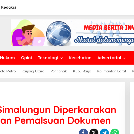
Redaksi
Hukum
Opini
Teknologi
Kesehatan
Advertorial
ota Metro
Kayong Utara
Pontianak
Kubu Raya
Kalimantan Barat
Simalungun Diperkarakan
aan Pemalsuan Dokumen