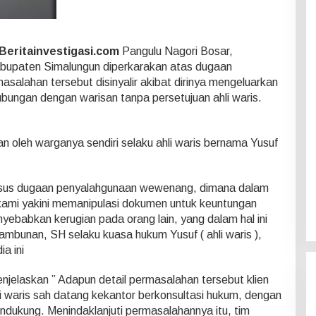
Beritainvestigasi.com
Pangulu Nagori Bosar,
paten Simalungun diperkarakan atas dugaan
alahan tersebut disinyalir akibat dirinya mengeluarkan
bungan dengan warisan tanpa persetujuan ahli waris.
an oleh warganya sendiri selaku ahli waris bernama Yusuf
asus dugaan penyalahgunaan wewenang, dimana dalam
 kami yakini memanipulasi dokumen untuk keuntungan
enyebabkan kerugian pada orang lain, yang dalam hal ini
 Tambunan, SH selaku kuasa hukum Yusuf ( ahli waris ),
a ini
njelaskan ” Adapun detail permasalahan tersebut klien
li waris sah datang kekantor berkonsultasi hukum, dengan
kung. Menindaklanjuti permasalahannya itu, tim