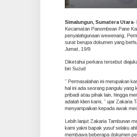
u
a
n
D
Simalungun, Sumatera Utara- 
o
Kecamatan Panombean Pane Kabu
k
penyalahgunaan wewenang. Permas
u
surat berupa dokumen yang berhu
m
Jumat, 19/9
e
n
Diketahui perkara tersebut diajuk
bin Suzud
” Permasalahan ini merupakan k
hal ini ada seorang pangulu yang
pribadi atau pihak lain, hingga m
adalah klien kami, ” ujar Zakaria
menyampaikan kepada awak medi
Lebih lanjut Zakaria Tambunan me
kami yakni bapak yusuf selaku ah
membawa beberapa dokumen pendu