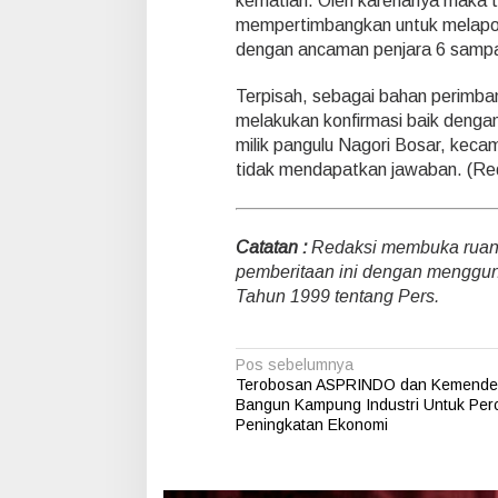
kematian. Oleh karenanya maka t
mempertimbangkan untuk melapor
dengan ancaman penjara 6 sampai 
Terpisah, sebagai bahan perimbang
melakukan konfirmasi baik dengan
milik pangulu Nagori Bosar, kec
tidak mendapatkan jawaban. (Re
Catatan :
Redaksi membuka ruang 
pemberitaan ini dengan menggu
Tahun 1999 tentang Pers.
N
Pos sebelumnya
Terobosan ASPRINDO dan Kemende
a
Bangun Kampung Industri Untuk Per
v
Peningkatan Ekonomi
i
g