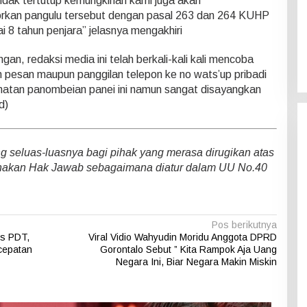
idak tertutup kemungkinan kami juga akan
kan pangulu tersebut dengan pasal 263 dan 264 KUHP
8 tahun penjara” jelasnya mengakhiri
an, redaksi media ini telah berkali-kali kali mencoba
 pesan maupun panggilan telepon ke no wats’up pribadi
amatan panombeian panei ini namun sangat disayangkan
d)
seluas-luasnya bagi pihak yang merasa dirugikan atas
nakan Hak Jawab sebagaimana diatur dalam UU No.40
Pos berikutnya
s PDT,
Viral Vidio Wahyudin Moridu Anggota DPRD
cepatan
Gorontalo Sebut ” Kita Rampok Aja Uang
Negara Ini, Biar Negara Makin Miskin