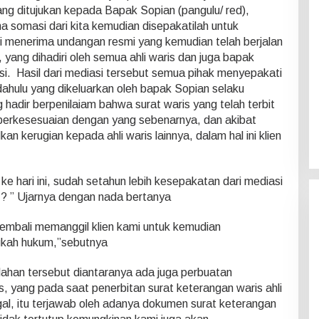
g ditujukan kepada Bapak Sopian (pangulu/ red),
a somasi dari kita kemudian disepakatilah untuk
i menerima undangan resmi yang kemudian telah berjalan
, yang dihadiri oleh semua ahli waris dan juga bapak
i. Hasil dari mediasi tersebut semua pihak menyepakati
ahulu yang dikeluarkan oleh bapak Sopian selaku
hadir berpenilaiam bahwa surat waris yang telah terbit
k berkesesuaian dengan yang sebenarnya, dan akibat
an kerugian kepada ahli waris lainnya, dalam hal ini klien
e hari ini, sudah setahun lebih kesepakatan dari mediasi
a ? ” Ujarnya dengan nada bertanya
embali memanggil klien kami untuk kemudian
gkah hukum,”sebutnya
ahan tersebut diantaranya ada juga perbuatan
s, yang pada saat penerbitan surat keterangan waris ahli
ggal, itu terjawab oleh adanya dokumen surat keterangan