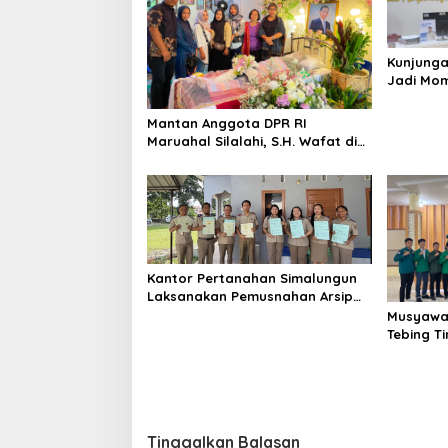
Kunjunga
Jadi Mo
Pelayana
Pertanah
Mantan Anggota DPR RI
Maruahal Silalahi, S.H. Wafat di
Usia 78 Tahun, Dimakamkan di
Tiga Bolon Simalungun
Kantor Pertanahan Simalungun
Laksanakan Pemusnahan Arsip
Sesuai Ketentuan Kearsipan
Musyawar
Tebing T
Umum Bar
Tinggalkan Balasan