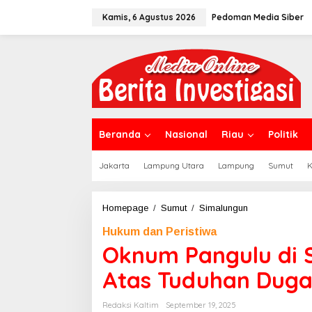
L
Kamis, 6 Agustus 2026
Pedoman Media Siber
e
w
a
t
i
k
e
k
o
n
Beranda
Nasional
Riau
Politik
t
e
Jakarta
Lampung Utara
Lampung
Sumut
K
n
Homepage
/
Sumut
/
Simalungun
O
k
Hukum dan Peristiwa
n
u
Oknum Pangulu di 
m
P
Atas Tuduhan Dug
a
n
Redaksi Kaltim
September 19, 2025
g