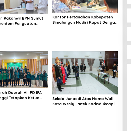
Kantor Pertanahan Kabupaten
n Kakanwil BPN Sumut
Simalungun Hadiri Rapat Dengar
mentum Penguatan
Pendapat Umum Pembahasan
n Publik di Kantor
Gugus Tugas Reforma Agraria
an Simalungun
Tahun 2026
ah Daerah VII PD IPA
inggi Tetapkan Ketua
Sekda Junaedi Atas Nama Wali
u Periode 2026–2028
Kota Wesly Lantik Kadisdukcapil
dan Pejabat Fungsional