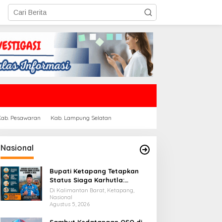
Kab. Pesawaran
Kab. Lampung Selatan
Nasional
Bupati Ketapang Tetapkan
Status Siaga Karhutla:
Masyarakat Diimbau
Di Kalimantan Barat, Ketapang,
Waspada Cuaca Ekstrem
Nasional
Agustus 5, 2026