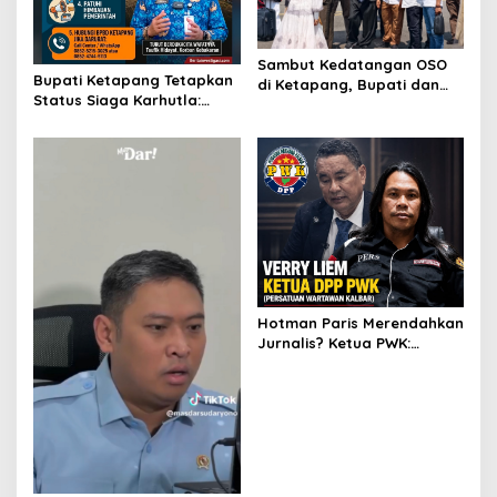
Sambut Kedatangan OSO
Bupati Ketapang Tetapkan
di Ketapang, Bupati dan
Status Siaga Karhutla:
Wabup Terbang Bersama
Masyarakat Diimbau
Misi Keberkahan MTQ XXXIV
Waspada Cuaca Ekstrem
di Kayong Utara
Hotman Paris Merendahkan
Jurnalis? Ketua PWK:
Berpotensi Ciderai
Penghormatan