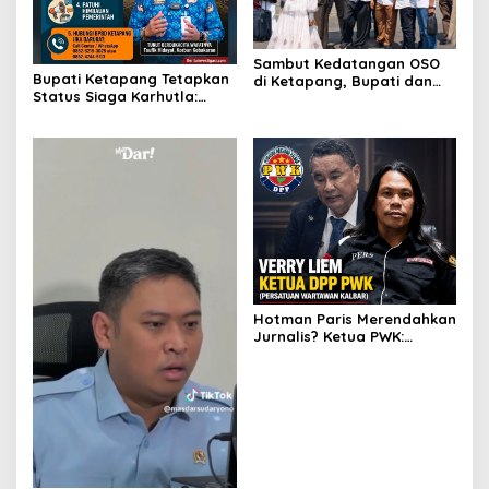
Sambut Kedatangan OSO
Bupati Ketapang Tetapkan
di Ketapang, Bupati dan
Status Siaga Karhutla:
Wabup Terbang Bersama
Masyarakat Diimbau
Misi Keberkahan MTQ XXXIV
Waspada Cuaca Ekstrem
di Kayong Utara
Hotman Paris Merendahkan
Jurnalis? Ketua PWK:
Berpotensi Ciderai
Penghormatan