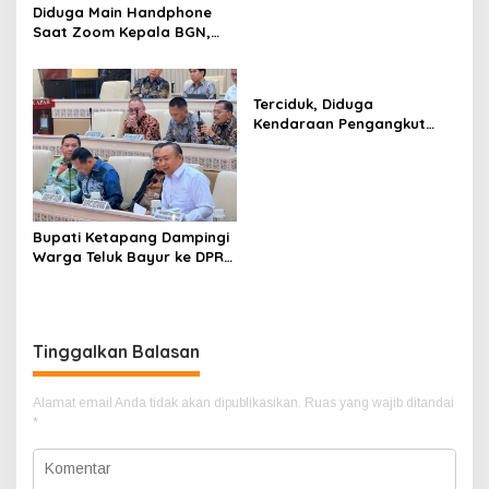
Diduga Main Handphone
Saat Zoom Kepala BGN,
Korwil BGN Kayong Utara
Terancam Dimutasi ke
Papua
Terciduk, Diduga
Kendaraan Pengangkut
CPO Keluar dari Gudang
yang Diduga Tempat
Penampungan CPO
Bupati Ketapang Dampingi
Warga Teluk Bayur ke DPR
RI, Komisi II Keluarkan
Rekomendasi Tegas Soal
Konflik Lahan PT PTS
Tinggalkan Balasan
Alamat email Anda tidak akan dipublikasikan.
Ruas yang wajib ditandai
*