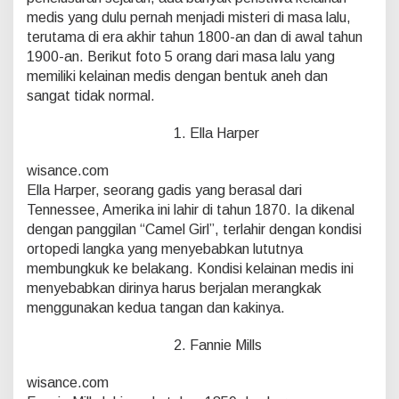
i
medis yang dulu pernah menjadi misteri di masa lalu,
D
terutama di era akhir tahun 1800-an dan di awal tahun
u
n
1900-an. Berikut foto 5 orang dari masa lalu yang
i
memiliki kelainan medis dengan bentuk aneh dan
a
sangat tidak normal.
N
y
a
1. Ella Harper
t
a
wisance.com
.
Ella Harper, seorang gadis yang berasal dari
Tennessee, Amerika ini lahir di tahun 1870. Ia dikenal
dengan panggilan “Camel Girl”, terlahir dengan kondisi
ortopedi langka yang menyebabkan lututnya
membungkuk ke belakang. Kondisi kelainan medis ini
menyebabkan dirinya harus berjalan merangkak
menggunakan kedua tangan dan kakinya.
2. Fannie Mills
wisance.com