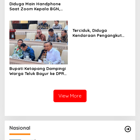
Diduga Main Handphone
Saat Zoom Kepala BGN,
Korwil BGN Kayong Utara
Terancam Dimutasi ke
Papua
Terciduk, Diduga
Kendaraan Pengangkut
CPO Keluar dari Gudang
yang Diduga Tempat
Penampungan CPO
Bupati Ketapang Dampingi
Warga Teluk Bayur ke DPR
RI, Komisi II Keluarkan
Rekomendasi Tegas Soal
Konflik Lahan PT PTS
View More
Nasional