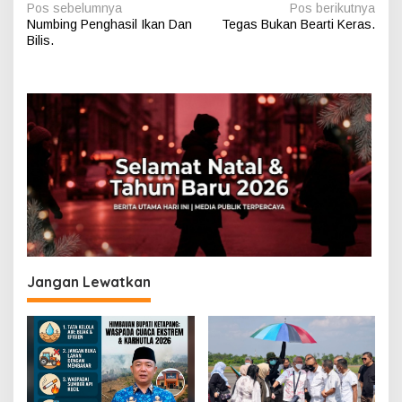
N
Pos sebelumnya
Pos berikutnya
Numbing Penghasil Ikan Dan
Tegas Bukan Bearti Keras.
a
Bilis.
v
i
g
a
s
i
p
o
s
Jangan Lewatkan