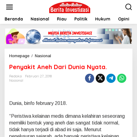
L
e
w
Beranda
Nasional
Riau
Politik
Hukum
Opini
a
t
i
k
e
k
o
Homepage
/
Nasional
P
n
e
t
Penyakit Aneh Dari Dunia Nyata.
n
e
y
n
Redaksi
Februari 27, 2018
a
Nasional
k
i
t
A
Dunia, binfo february 2018.
n
e
“Peristiwa kelainan medis dimana kelahiran seseorang
h
D
memiliki bentuk yang aneh dan sangat tidak normal,
a
tidak hanya terjadi di abad ini saja. Menurut
r
penelusuran sejarah, ada banyak peristiwa kelainan