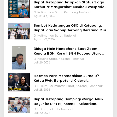
Bupati Ketapang Tetapkan Status Siaga
Karhutla: Masyarakat Diimbau Waspada
Cuaca Ekstrem
Di Kalimantan Barat, Ketapang, Nasional
Agustus 5, 2026
Sambut Kedatangan OSO di Ketapang,
Bupati dan Wabup Terbang Bersama Misi
Keberkahan MTQ XXXIV di Kayong Utara
Di Kalimantan Barat, Nasional
Agustus 2, 2026
Diduga Main Handphone Saat Zoom
Kepala BGN, Korwil BGN Kayong Utara
Terancam Dimutasi ke Papua
Di Kayong Utara, Nasional, Peristiwa
Juli 29, 2026
Hotman Paris Merendahkan Jurnalis?
Ketua PWK: Berpotensi Ciderai
Penghormatan
Di Hukum, Kalimantan Barat, Nasional, Pontianak
Juli 28, 2026
Bupati Ketapang Dampingi Warga Teluk
Bayur ke DPR RI, Komisi II Keluarkan
Rekomendasi Tegas Soal Konflik Lahan PT
Di Hukum, Jakarta, Nasional
PTS
Juli 20, 2026