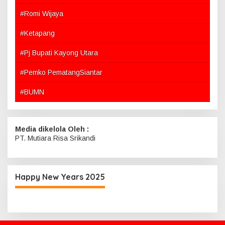
#Romi Wijaya
#Ketapang
#Pj Bupati Kayong Utara
#Pemko PematangSiantar
#BUMN
Media dikelola Oleh :
PT. Mutiara Risa Srikandi
Happy New Years 2025