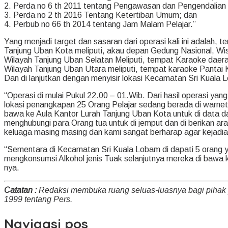
2. Perda no 6 th 2011 tentang Pengawasan dan Pengendalian
3. Perda no 2 th 2016 Tentang Ketertiban Umum; dan
4. Perbub no 66 th 2014 tentang Jam Malam Pelajar.”
Yang menjadi target dan sasaran dari operasi kali ini adalah,
Tanjung Uban Kota meliputi, akau depan Gedung Nasional, Wi
Wilayah Tanjung Uban Selatan Meliputi, tempat Karaoke daera
Wilayah Tanjung Uban Utara meliputi, tempat karaoke Pantai
Dan di lanjutkan dengan menyisir lokasi Kecamatan Sri Kuala
“Operasi di mulai Pukul 22.00 – 01.Wib. Dari hasil operasi yan
lokasi penangkapan 25 Orang Pelajar sedang berada di warnet 
bawa ke Aula Kantor Lurah Tanjung Uban Kota untuk di data dan
menghubungi para Orang tua untuk di jemput dan di berikan ar
keluaga masing masing dan kami sangat berharap agar kejadian
“Sementara di Kecamatan Sri Kuala Lobam di dapati 5 orang ya
mengkonsumsi Alkohol jenis Tuak selanjutnya mereka di baw
nya.
Catatan :
Redaksi membuka ruang seluas-luasnya bagi pihak
1999 tentang Pers.
Navigasi pos