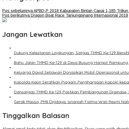
Pos sebelumnya
APBD-P 2018 Kabupaten Bintan Capai 1,185 Triliun
Pos berikutnya
Dragon Boat Race Tanjungpinang Internasional 2018
Jangan Lewatkan
Dukung Kelestarian Lingkungan, Satgas TMMD Ke-129 Bers
Bahu Jalan TMMD Ke-129 di Desa Busung Hampir Rampung,
Keluarga David Setiawan Donasikan Mobil Operasional untu
Kapolda Kepri Serahkan Piagam Penghargaan Kapolri kepad
Dansatgas TMMD Ke-129 Pastikan Pembangunan Drainase, 
Gerak Massa, PMII Digdaya: Isnaniah Fatma Wati Resmi Nah
Tinggalkan Balasan