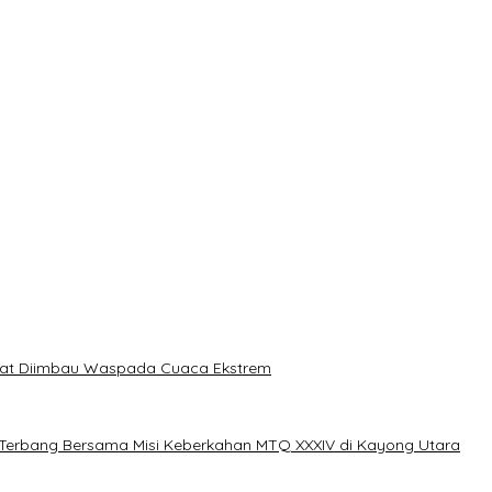
akat Diimbau Waspada Cuaca Ekstrem
erbang Bersama Misi Keberkahan MTQ XXXIV di Kayong Utara