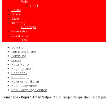
Rohil
Rohil
Politik
Hukum
Opini
Teknologi
Olahraga
Kesehatan
Advertorial
Riau
Jakarta
Lampung Utara
Lampung
Sumut
Kota Metro
Kayong Utara
Pontianak
Kubu Raya
Kalimantan Barat
Kab. Pesawaran
Kab. Lampung Selatan
Homepage
/
Kepri
/
Bintan
Satpol Ciduk Target Pelajar dan Target 