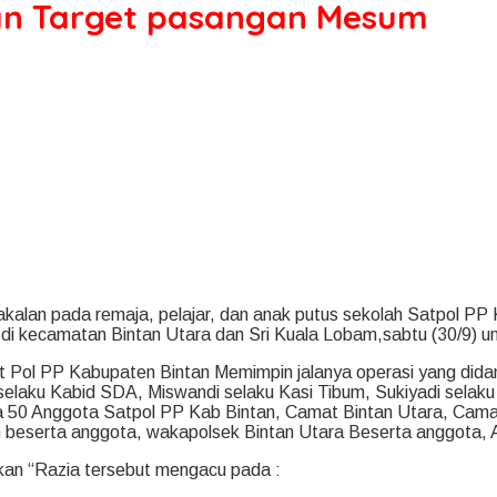
dan Target pasangan Mesum
alan pada remaja, pelajar, dan anak putus sekolah Satpol PP
 di kecamatan Bintan Utara dan Sri Kuala Lobam,sabtu (30/9) u
t Pol PP Kabupaten Bintan Memimpin jalanya operasi yang dida
i selaku Kabid SDA, Miswandi selaku Kasi Tibum, Sukiyadi sel
ta 50 Anggota Satpol PP Kab Bintan, Camat Bintan Utara, Cama
n beserta anggota, wakapolsek Bintan Utara Beserta anggota,
kan “Razia tersebut mengacu pada :