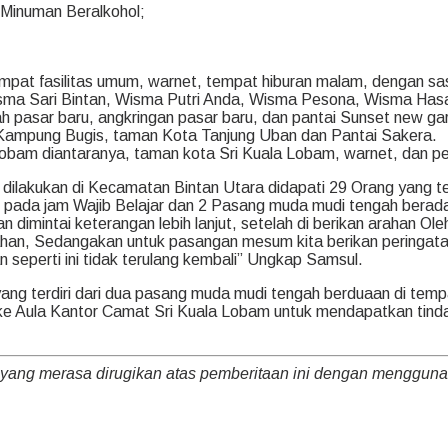
 Minuman Beralkohol;
 tempat fasilitas umum, warnet, tempat hiburan malam, dengan sa
sma Sari Bintan, Wisma Putri Anda, Wisma Pesona, Wisma Hasan
h pasar baru, angkringan pasar baru, dan pantai Sunset new ga
 Kampung Bugis, taman Kota Tanjung Uban dan Pantai Sakera.
 Lobam diantaranya, taman kota Sri Kuala Lobam, warnet, dan p
g dilakukan di Kecamatan Bintan Utara didapati 29 Orang yang te
pada jam Wajib Belajar dan 2 Pasang muda mudi tengah berada d
 dimintai keterangan lebih lanjut, setelah di berikan arahan O
ahan, Sedangakan untuk pasangan mesum kita berikan peringatan 
 seperti ini tidak terulang kembali” Ungkap Samsul.
ng terdiri dari dua pasang muda mudi tengah berduaan di tempa
a ke Aula Kantor Camat Sri Kuala Lobam untuk mendapatkan ti
 yang merasa dirugikan atas pemberitaan ini dengan menggu