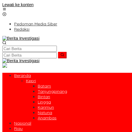
Lewati ke konten
Pedoman Media Siber
Redaksi
Beranda
Kepri
Batam
Tanjungpinang
Bintan
Lingga
Karimun
Natuna
Anambas
Nasional
Riau