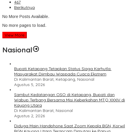
467
Berikutnya
No More Posts Available.
No more pages to load.
View More
Nasional
Bupati Ketapang Tetapkan Status Siaga Karhutla:
Masyarakat Diimbau Waspada Cuaca Ekstrem
Di Kalimantan Barat, Ketapang, Nasional
Agustus 5, 2026
Sambut Kedatangan OSO di Ketapang, Bupati dan
Wabup Terbang Bersama Misi Keberkahan MTQ XXXIV di
Kayong Utara
Di Kalimantan Barat, Nasional
Agustus 2, 2026
Diduga Main Handphone Saat Zoom Kepala BGN, Korwil
BGN Kayong Utara Terancam Dimutasi ke Papua