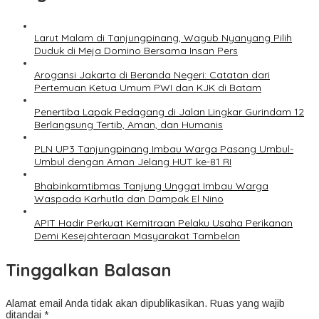
Larut Malam di Tanjungpinang, Wagub Nyanyang Pilih
Duduk di Meja Domino Bersama Insan Pers
Arogansi Jakarta di Beranda Negeri: Catatan dari
Pertemuan Ketua Umum PWI dan KJK di Batam
Penertiba Lapak Pedagang di Jalan Lingkar Gurindam 12
Berlangsung Tertib, Aman, dan Humanis
PLN UP3 Tanjungpinang Imbau Warga Pasang Umbul-
Umbul dengan Aman Jelang HUT ke-81 RI
Bhabinkamtibmas Tanjung Unggat Imbau Warga
Waspada Karhutla dan Dampak El Nino
APIT Hadir Perkuat Kemitraan Pelaku Usaha Perikanan
Demi Kesejahteraan Masyarakat Tambelan
Tinggalkan Balasan
Alamat email Anda tidak akan dipublikasikan.
Ruas yang wajib
ditandai
*