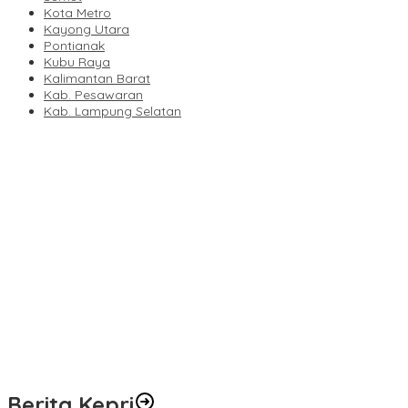
Kota Metro
Kayong Utara
Pontianak
Kubu Raya
Kalimantan Barat
Kab. Pesawaran
Kab. Lampung Selatan
Bupati Ketapang Pasang Badan untuk Nelayan: “Pembangunan
Berkeadilan Tidak Boleh Tinggalkan Masyarakat Pesisir!”
Kebakaran Lahan Seluas 1,5 Hektare di Sei Lekop, Tim Gabungan
Sigap, Babinsa Jadi Sorotan
234SC Kota Bandung Gelar Aksi Berbagi Sembako, Ringankan
Beban Masyarakat
Sah, Secara Aklamasi WFS Pimpin Karang Taruna Provinsi
Lampung Periode 2026–2031
Polda Riau Jangan “Tebang Pilih”, Sawmil di Desa Tapung
Lestari Masih Bebas Beraktivitas
Berita Kepri