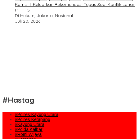
Komisi II Keluarkan Rekomendasi Tegas Soal Konflik Lahan
PT PTS
Di Hukum, Jakarta, Nasional
Juli 20, 2026
#Hastag
#Polres Kayong Utara
#Polres Ketapang
#Kayong Utara
#Polda Kalbar
#Romi Wijaya