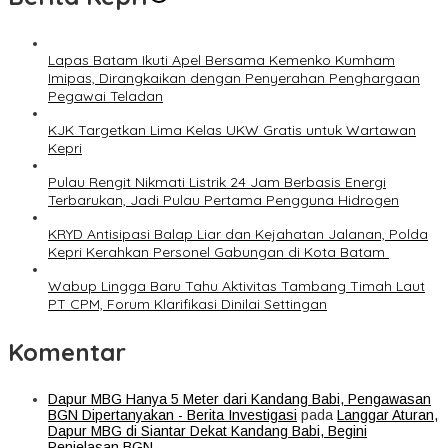
Lapas Batam Ikuti Apel Bersama Kemenko Kumham
Imipas, Dirangkaikan dengan Penyerahan Penghargaan
Pegawai Teladan
KJK Targetkan Lima Kelas UKW Gratis untuk Wartawan
Kepri
Pulau Rengit Nikmati Listrik 24 Jam Berbasis Energi
Terbarukan, Jadi Pulau Pertama Pengguna Hidrogen
KRYD Antisipasi Balap Liar dan Kejahatan Jalanan, Polda
Kepri Kerahkan Personel Gabungan di Kota Batam ‎
Wabup Lingga Baru Tahu Aktivitas Tambang Timah Laut
PT CPM, Forum Klarifikasi Dinilai Settingan
Komentar
Dapur MBG Hanya 5 Meter dari Kandang Babi, Pengawasan
BGN Dipertanyakan - Berita Investigasi
pada
Langgar Aturan,
Dapur MBG di Siantar Dekat Kandang Babi, Begini
Penjelasan BGN