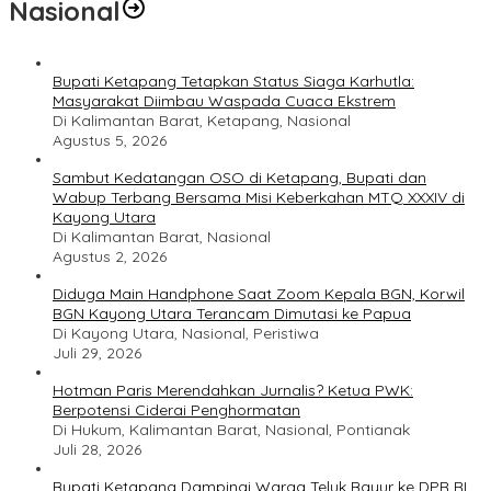
Nasional
Bupati Ketapang Tetapkan Status Siaga Karhutla:
Masyarakat Diimbau Waspada Cuaca Ekstrem
Di Kalimantan Barat, Ketapang, Nasional
Agustus 5, 2026
Sambut Kedatangan OSO di Ketapang, Bupati dan
Wabup Terbang Bersama Misi Keberkahan MTQ XXXIV di
Kayong Utara
Di Kalimantan Barat, Nasional
Agustus 2, 2026
Diduga Main Handphone Saat Zoom Kepala BGN, Korwil
BGN Kayong Utara Terancam Dimutasi ke Papua
Di Kayong Utara, Nasional, Peristiwa
Juli 29, 2026
Hotman Paris Merendahkan Jurnalis? Ketua PWK:
Berpotensi Ciderai Penghormatan
Di Hukum, Kalimantan Barat, Nasional, Pontianak
Juli 28, 2026
Bupati Ketapang Dampingi Warga Teluk Bayur ke DPR RI,