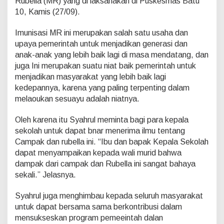
Rubella (MR) yang di laksanakan di Puskesmas Batu
r
10, Kamis (27/09).
t
i
n
Imunisasi MR ini merupakan salah satu usaha dan
g
upaya pemerintah untuk menjadikan generasi dan
g
anak-anak yang lebih baik lagi di masa mendatang, dan
i
juga Ini merupakan suatu niat baik pemerintah untuk
u
n
menjadikan masyarakat yang lebih baik lagi
t
kedepannya, karena yang paling terpenting dalam
u
melaoukan sesuayu adalah niatnya.
k
I
Oleh karena itu Syahrul meminta bagi para kepala
m
u
sekolah untuk dapat bnar menerima ilmu tentang
n
Campak dan rubella ini. “Ibu dan bapak Kepala Sekolah
i
dapat menyampaikan kepada wali murid bahwa
s
dampak dari campak dan Rubella ini sangat bahaya
a
s
sekali.” Jelasnya.
i
M
Syahrul juga menghimbau kepada seluruh masyarakat
R
untuk dapat bersama sama berkontribusi dalam
d
mensukseskan program pemeeintah dalan
i