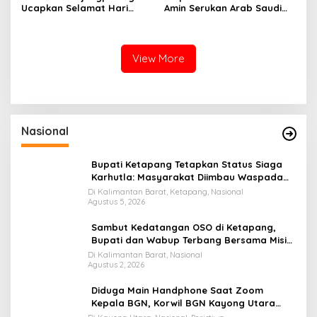
Ucapkan Selamat Hari
Amin Serukan Arab Saudi
Bakti TNI AU ke-79
dan Houthi-Yaman Segera
Berdamai
View More
Nasional
Bupati Ketapang Tetapkan Status Siaga
Karhutla: Masyarakat Diimbau Waspada
Cuaca Ekstrem
Di Kalimantan Barat, Ketapang, Nasional
Agustus 5, 2026
Sambut Kedatangan OSO di Ketapang,
Bupati dan Wabup Terbang Bersama Misi
Keberkahan MTQ XXXIV di Kayong Utara
Di Kalimantan Barat, Nasional
Agustus 2, 2026
Diduga Main Handphone Saat Zoom
Kepala BGN, Korwil BGN Kayong Utara
Terancam Dimutasi ke Papua