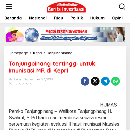
L
e
w
Beranda
Nasional
Riau
Politik
Hukum
Opini
a
t
i
k
e
k
o
Homepage
/
Kepri
/
Tanjungpinang
T
n
a
t
Tanjungpinang tertinggi untuk
n
e
j
Imunisasi MR di Kepri
n
u
n
Redaksi
September 27, 2018
Tanjungpinang
g
p
i
n
HUMAS
a
n
Pemko Tanjungpinang – Walikota Tanjungpinang H.
g
Syahrul, S.Pd hadiri dan membuka secara resmi
t
pertemuan kegiatan evaluasi II hasil imunisasi Maesles
e