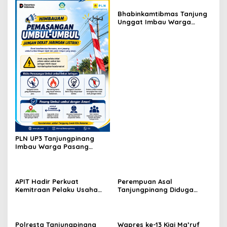
Bhabinkamtibmas Tanjung
Unggat Imbau Warga
Waspada Karhutla dan
Dampak El Nino
PLN UP3 Tanjungpinang
Imbau Warga Pasang
Umbul-Umbul dengan Aman
Jelang HUT ke-81 RI
APIT Hadir Perkuat
Perempuan Asal
Kemitraan Pelaku Usaha
Tanjungpinang Diduga
Perikanan Demi
Terjatuh dari Kapal RoRo
Kesejahteraan Masyarakat
dalam Perjalanan ke
Tambelan
Tambelan
Polresta Tanjungpinang
Wapres ke-13 Kiai Ma’ruf