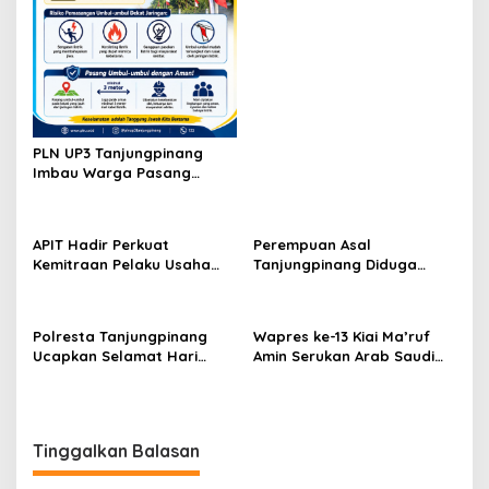
PLN UP3 Tanjungpinang
Imbau Warga Pasang
Umbul-Umbul dengan Aman
Jelang HUT ke-81 RI
APIT Hadir Perkuat
Perempuan Asal
Kemitraan Pelaku Usaha
Tanjungpinang Diduga
Perikanan Demi
Terjatuh dari Kapal RoRo
Kesejahteraan Masyarakat
dalam Perjalanan ke
Tambelan
Tambelan
Polresta Tanjungpinang
Wapres ke-13 Kiai Ma’ruf
Ucapkan Selamat Hari
Amin Serukan Arab Saudi
Bakti TNI AU ke-79
dan Houthi-Yaman Segera
Berdamai
Tinggalkan Balasan