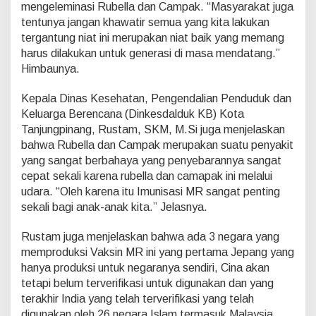
K
mengeleminasi Rubella dan Campak. “Masyarakat juga
e
tentunya jangan khawatir semua yang kita lakukan
p
tergantung niat ini merupakan niat baik yang memang
r
harus dilakukan untuk generasi di masa mendatang.”
i
Himbaunya.
Kepala Dinas Kesehatan, Pengendalian Penduduk dan
Keluarga Berencana (Dinkesdalduk KB) Kota
Tanjungpinang, Rustam, SKM, M.Si juga menjelaskan
bahwa Rubella dan Campak merupakan suatu penyakit
yang sangat berbahaya yang penyebarannya sangat
cepat sekali karena rubella dan camapak ini melalui
udara. “Oleh karena itu Imunisasi MR sangat penting
sekali bagi anak-anak kita.” Jelasnya.
Rustam juga menjelaskan bahwa ada 3 negara yang
memproduksi Vaksin MR ini yang pertama Jepang yang
hanya produksi untuk negaranya sendiri, Cina akan
tetapi belum terverifikasi untuk digunakan dan yang
terakhir India yang telah terverifikasi yang telah
digunakan oleh 26 negara Islam termasuk Malaysia.