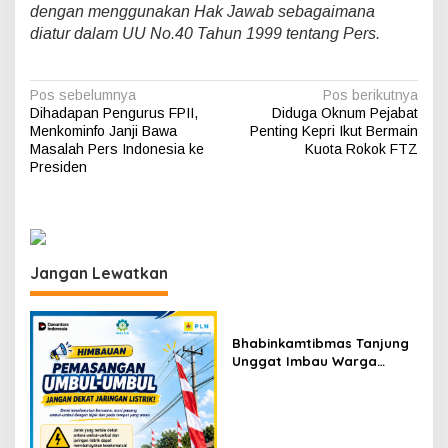
dengan menggunakan Hak Jawab sebagaimana
diatur dalam UU No.40 Tahun 1999 tentang Pers.
N
Pos sebelumnya
Pos berikutnya
Dihadapan Pengurus FPII,
Diduga Oknum Pejabat
a
Menkominfo Janji Bawa
Penting Kepri Ikut Bermain
v
Masalah Pers Indonesia ke
Kuota Rokok FTZ
Presiden
i
g
a
s
Jangan Lewatkan
i
p
Bhabinkamtibmas Tanjung
o
Unggat Imbau Warga
s
Waspada Karhutla dan
Dampak El Nino