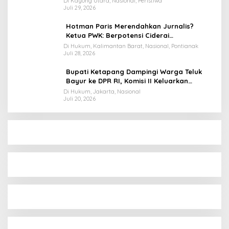
Di Kayong Utara, Nasional, Peristiwa
Juli 29, 2026
Hotman Paris Merendahkan Jurnalis?
Ketua PWK: Berpotensi Ciderai
Penghormatan
Di Hukum, Kalimantan Barat, Nasional, Pontianak
Juli 28, 2026
Bupati Ketapang Dampingi Warga Teluk
Bayur ke DPR RI, Komisi II Keluarkan
Rekomendasi Tegas Soal Konflik Lahan PT
Di Hukum, Jakarta, Nasional
Juli 20, 2026
PTS