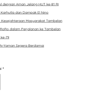
 dengan Aman Jelang HUT ke-81 RI
arhutla dan Dampak El Nino
mi Kesejahteraan Masyarakat Tambelan
l RoRo dalam Perjalanan ke Tambelan
 ke-79
uthi-Yaman Segera Berdamai
ai
*