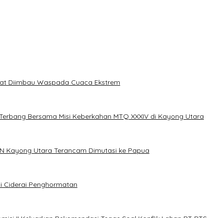
akat Diimbau Waspada Cuaca Ekstrem
erbang Bersama Misi Keberkahan MTQ XXXIV di Kayong Utara
N Kayong Utara Terancam Dimutasi ke Papua
i Ciderai Penghormatan