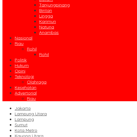
Tanjungpinang
Bintan
Lingga
Karimun
Natuna
Anambas
Nasional
Riau
Rohil
Rohil
Politik
Hukum
Opini
Teknologi
Olahraga
Kesehatan
Advertorial
Riau
Jakarta
Lampung Utara
Lampung
Sumut
Kota Metro
Kayong Utara