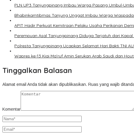
PLN UP3 Tanjungpinang Imbau Warga Pasang Umbul-Umbul
Bhabinkamtibmas Tanjung Unggat Imbau Warga Waspada K
APIT Hadir Perkuat Kemitraan Pelaku Usaha Perikanan De
Perempuan Asal Tanjungpinang Diduga Terjatuh dari Kapa
Polresta Tanjungpinang Ucapkan Selamat Hari Bakti TNI AU
Wapres ke-13 Kiai Ma’ruf Amin Serukan Arab Saudi dan Ho
Tinggalkan Balasan
Alamat email Anda tidak akan dipublikasikan.
Ruas yang wajib ditand
Komentar